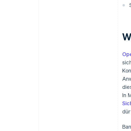
W
Ope
sic
Kon
Anw
die
In 
Sic
dür
Ban