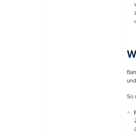
W
Ban
und
So 