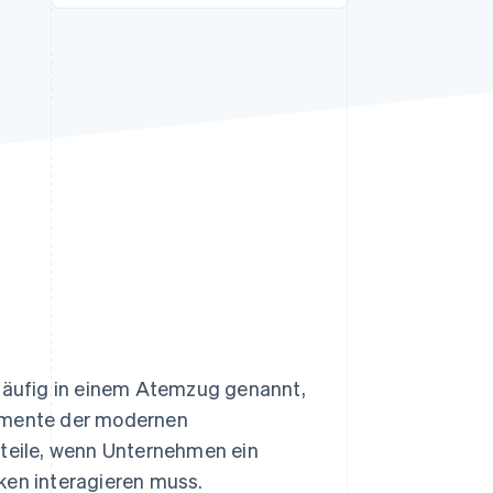
Stripe-Sessions 2026
Erfahren Sie, wie Stripe
Lösungen für die
Wirtschaftsinfrastruktur
für KI aufbaut.
Jetzt ansehen
äufig in einem Atemzug genannt,
lemente der modernen
hteile, wenn Unternehmen ein
ken interagieren muss.