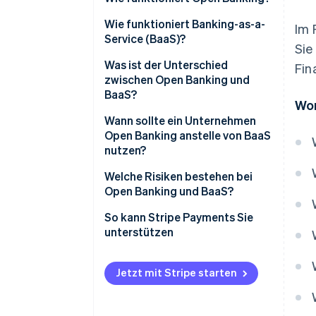
Wie funktioniert Banking-as-a-
Im 
Service (BaaS)?
Sie
Was ist der Unterschied
Fin
zwischen Open Banking und
BaaS?
Wor
Wann sollte ein Unternehmen
Open Banking anstelle von BaaS
nutzen?
Welche Risiken bestehen bei
Open Banking und BaaS?
Zu berücksichtigende Risiken
So kann Stripe Payments Sie
beim Open Banking
unterstützen
Zu berücksichtigende Risiken
bei BaaS
Jetzt mit Stripe starten