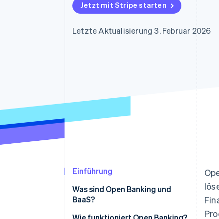
Optimierung der
Datensynchronisier
Jetzt mit Stripe starten
Autorisierungsraten
Link
Beschleunigter Bezahlvorgang
Letzte Aktualisierung 3. Februar 2026
Financial Connections
Verbundene Finanzdaten
Einführung
Ope
lös
Was sind Open Banking und
BaaS?
Fin
Pro
Wie funktioniert Open Banking?