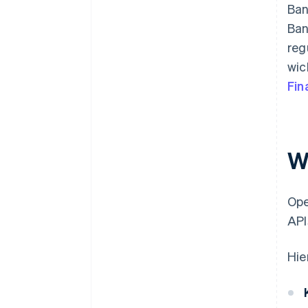
Ban
Ban
reg
wic
Fin
W
Ope
API
Hie