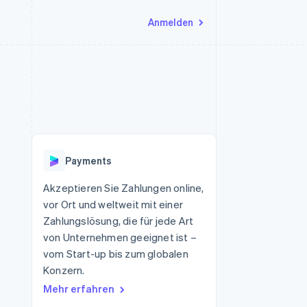
Anmelden
Ressourcen
Ecosystem
Kontakt
nd Marktplätze
Mehr
App-Integrationen
Partner
Sales-Team kontaktieren
Product roadmap
Code-Beispiele
Stripe App-Marktplatz
Partner werden
Ausblick
 Plattformen
Entwickler-Blog
 platforms
eit
API-Status
Radar
Betrugsprävention
eistungen
Payments
Atlas
onen
virtuelle Karten
Start-up-Gründung
Akzeptieren Sie Zahlungen online,
vor Ort und weltweit mit einer
Climate
CO₂-Entnahme
Zahlungslösung, die für jede Art
von Unternehmen geeignet ist –
Identity
Online-Identitätsprüfung
vom Start-up bis zum globalen
Konzern.
Mehr erfahren