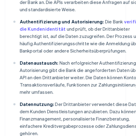
der Bank an. Die APIs verarbeiten diese Anfragen auf si
und standardisierte Weise.
Authentifizierung und Autorisierung:
Die Bank
verif
die Kundenidentität
und prüft, ob der Drittanbieter
berechtigt ist, auf die Daten zuzugreifen. Der Prozess
häufig Authentifizierungsschritte wie die Anmeldung ü
Bankportal oder andere Sicherheitsüberprüfungen.
Datenaustausch:
Nach erfolgreicher Authentifizierun
Autorisierung gibt die Bank die angeforderten Daten üb
API an den Drittanbieter weiter. Die Daten können Kont
Transaktionsverläufe, Funktionen zur Zahlungsinitiieru
mehr umfassen.
Datennutzung:
Der Drittanbieter verwendet diese Da
dem Kunden Dienstleistungen anzubieten. Dazu könne
Finanzmanagement, personalisierte Finanzberatung,
einfachere Kreditvergabeprozesse oder Zahlungsdien
gehören.