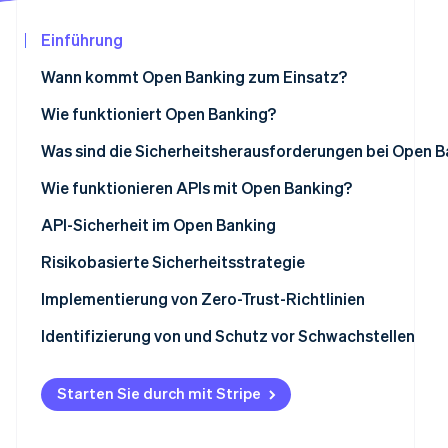
Betrugsprävention
Ecosystem
Atlas
Einführung
Start-up-Gründung
Partner
Stripe App-Marktplatz
Wann kommt Open Banking zum Einsatz?
Climate
CO₂-Entnahme
Wie funktioniert Open Banking?
Identity
Was sind die Sicherheitsherausforderungen bei Open B
Online-Identitätsprüfung
Datenschutz und Einwilligung
Wie funktionieren APIs mit Open Banking?
API-Zugriff
API-Sicherheit im Open Banking
Risiken durch Dritte
Authentifizierung und Autorisierung
Risikobasierte Sicherheitsstrategie
Stripe-Sessions 2026
Erfahren Sie, wie Stripe Lösungen für die Wir
Datenverschlüsselung und -integrität
Verschlüsselung
Implementierung von Zero-Trust-Richtlinien
Jetzt ansehen
Betrugserkennung
API-Gateways
Identifizierung von und Schutz vor Schwachstellen
Rechtskonformität
Sichere API-Entwicklungspraktiken
Starten Sie durch mit Stripe
Identitäten und Zugriff verwalten
Ratenbegrenzung und Drosselung
Resilienz und Vorfallsreaktion
Regelmäßige Sicherheitsaudits und Penetrationstests