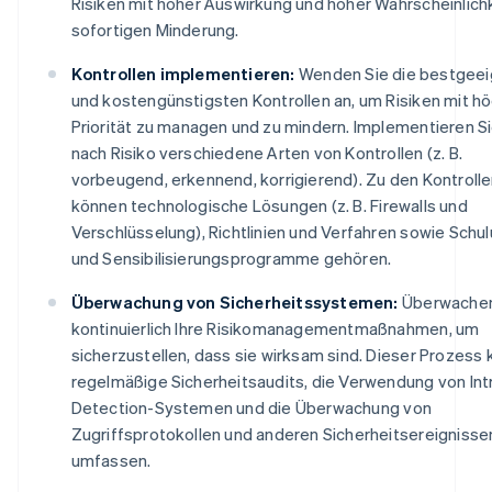
Risiken mit hoher Auswirkung und hoher Wahrscheinlichk
sofortigen Minderung.
Kontrollen implementieren:
Wenden Sie die bestgee
und kostengünstigsten Kontrollen an, um Risiken mit h
Priorität zu managen und zu mindern. Implementieren Si
nach Risiko verschiedene Arten von Kontrollen (z. B.
vorbeugend, erkennend, korrigierend). Zu den Kontroll
können technologische Lösungen (z. B. Firewalls und
Verschlüsselung), Richtlinien und Verfahren sowie Schu
und Sensibilisierungsprogramme gehören.
Überwachung von Sicherheitssystemen:
Überwachen
kontinuierlich Ihre Risikomanagementmaßnahmen, um
sicherzustellen, dass sie wirksam sind. Dieser Prozess 
regelmäßige Sicherheitsaudits, die Verwendung von Int
Detection-Systemen und die Überwachung von
Zugriffsprotokollen und anderen Sicherheitsereignisse
umfassen.