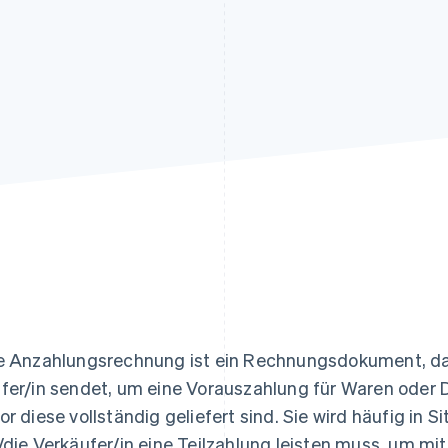
ung
e Anzahlungsrechnung ist ein Rechnungsdokument, das
fer/in sendet, um eine Vorauszahlung für Waren oder 
or diese vollständig geliefert sind. Sie wird häufig in 
/die Verkäufer/in eine Teilzahlung leisten muss, um mi