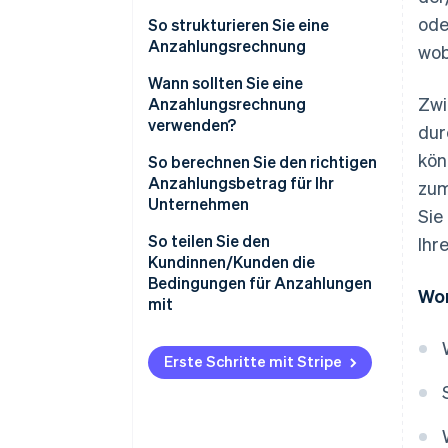
ode
So strukturieren Sie eine
Anzahlungsrechnung
wob
Kopfzeile und Kontaktdaten
Wann sollten Sie eine
Zwi
Anzahlungsrechnung
Kundeninformationen
verwenden?
dur
Liste der Waren und
kön
So berechnen Sie den richtigen
Dienstleistungen
Anzahlungsbetrag für Ihr
zum
Unternehmen
Anzahlungsbetrag
Sie
Beispielszenarien
So teilen Sie den
Ihr
Zahlungsbedingungen
Kundinnen/Kunden die
Bedingungen für Anzahlungen
Allgemeine
Wor
mit
Geschäftsbedingungen
Hinweise oder
Erste Schritte mit Stripe
Zusatzinformationen