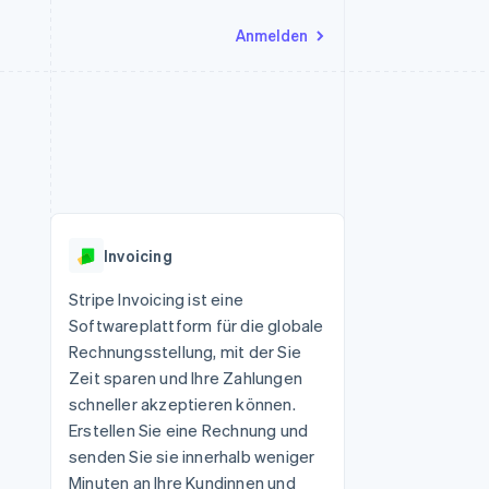
Anmelden
Ressourcen
Ecosystem
Kontakt
nd Marktplätze
Mehr
App-Integrationen
Partner
Sales-Team kontaktieren
Product roadmap
Code-Beispiele
Stripe App-Marktplatz
Partner werden
Ausblick
 Plattformen
Entwickler-Blog
 platforms
eit
API-Status
Radar
Betrugsprävention
eistungen
Invoicing
Atlas
onen
virtuelle Karten
Start-up-Gründung
Stripe Invoicing ist eine
Softwareplattform für die globale
Climate
CO₂-Entnahme
Rechnungsstellung, mit der Sie
Zeit sparen und Ihre Zahlungen
Identity
Online-Identitätsprüfung
schneller akzeptieren können.
Erstellen Sie eine Rechnung und
senden Sie sie innerhalb weniger
Minuten an Ihre Kundinnen und