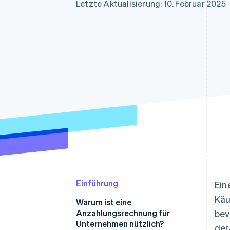
Optimierung der
Datensynchronisier
Letzte Aktualisierung: 10. Februar 2025
Autorisierungsraten
Link
Beschleunigter Bezahlvorgang
Financial Connections
Verbundene Finanzdaten
Einführung
Ein
Käu
Warum ist eine
Anzahlungsrechnung für
bev
Unternehmen nützlich?
der