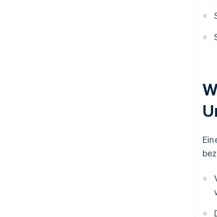
W
U
Ein
bez