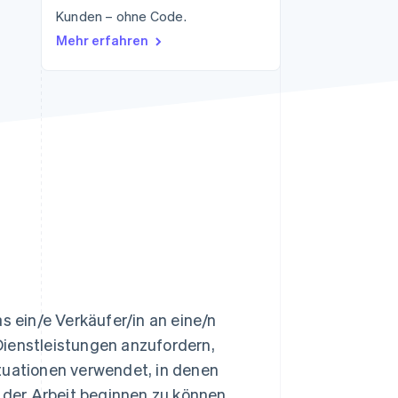
Kunden – ohne Code.
Mehr erfahren
Stripe-Sessions 2026
Erfahren Sie, wie Stripe
Lösungen für die
Wirtschaftsinfrastruktur
für KI aufbaut.
Jetzt ansehen
 ein/e Verkäufer/in an eine/n
Dienstleistungen anzufordern,
Situationen verwendet, in denen
t der Arbeit beginnen zu können,