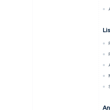
Li
An