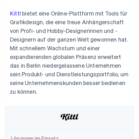
Data Pipeline
Geldmanagement
Marktplatz auf
Zugriff auf mehr als
Datensynchronisierung
Produkt-Roadmap
Plattformen
Grundlagen der
Kittl
bietet eine Online-Plattform mit Tools für
125
Stripe Sessions
SaaS
Abonnementverwaltung
Terminal
Karriere
Grafikdesign, die eine treue Anhängerschaft
Zahlungen vor Ort
Newsroom
So setzen Sie
von Profi- und Hobby-Designerinnen und -
Authorization
Stripe Press
nutzungsbasierte
Boost
Abrechnung um
Designern auf der ganzen Welt gewonnen hat.
Nach Branche
Optimierung der
Stablecoin-gestützte
Mit schnellem Wachstum und einer
Autorisierungsraten
Karten ausgeben: So
Link
KI-Unternehmen
Kontakt
geht´s
expandierenden globalen Präsenz erweitert
Beschleunigter
Creator Economy
Bereitstellung und
das in Berlin niedergelassene Unternehmen
Bezahlvorgang
Gaming
Verwaltung von
Sales-Team
Financial
Bewirtung, Reisen und
Diensten mit Agenten
kontaktieren
sein Produkt- und Dienstleistungsportfolio, um
Connections
Freizeit
Partner werden
Verbundene
Versicherungen
seine Unternehmenskunden besser bedienen
Medien und
Finanzdaten
zu können.
Unterhaltung
Ressourcen
Gemeinnützige
Organisationen
Fachdienstleistungen
App-Integrationen
Mehr
Öffentlicher Sektor
Code-Beispiele
Product roadmap
Einzelhandel
Entwickler-Blog
Ausblick
API-Status
Radar
Lösungen im Einsatz