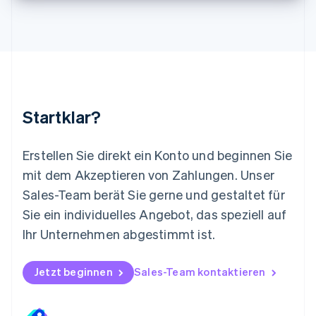
Malta
English
Mexiko
Español
English
Neuseeland
English
Niederlande
Nederlands
English
Startklar?
Norwegen
English
Österreich
Erstellen Sie direkt ein Konto und beginnen Sie
Deutsch
English
mit dem Akzeptieren von Zahlungen. Unser
Polen
Sales-Team berät Sie gerne und gestaltet für
English
Portugal
Sie ein individuelles Angebot, das speziell auf
Português
English
Ihr Unternehmen abgestimmt ist.
Rumänien
English
Schweden
Jetzt beginnen
Sales-Team kontaktieren
Svenska
English
Schweiz
Deutsch
Français
Italiano
English