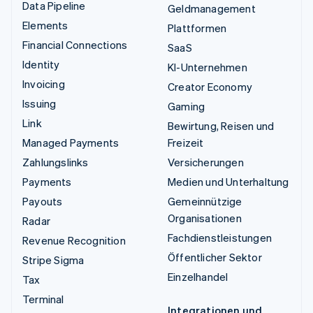
Data Pipeline
Geldmanagement
Elements
Plattformen
Financial Connections
SaaS
Identity
KI-Unternehmen
Invoicing
Creator Economy
Issuing
Gaming
Link
Bewirtung, Reisen und
Managed Payments
Freizeit
Zahlungslinks
Versicherungen
Payments
Medien und Unterhaltung
Payouts
Gemeinnützige
Organisationen
Radar
Fachdienstleistungen
Revenue Recognition
Öffentlicher Sektor
Stripe Sigma
Einzelhandel
Tax
Terminal
Integrationen und