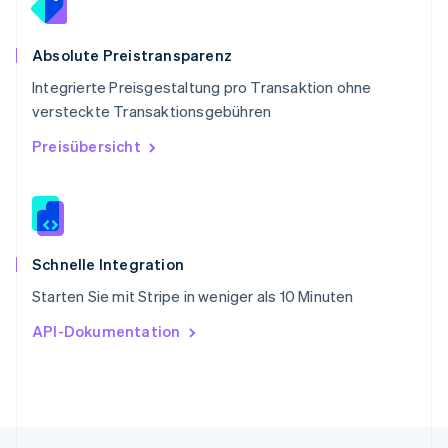
Singapur
English
简体中文
Slowakei
Absolute Preistransparenz
English
Integrierte Preisgestaltung pro Transaktion ohne
Slowenien
versteckte Transaktionsgebühren
English
Italiano
Sonderverwaltungsregion Hongkong,
Preisübersicht
China
English
简体中文
Spanien
Español
English
Thailand
ไทย
English
Schnelle Integration
Tschechische Republik
Starten Sie mit Stripe in weniger als 10 Minuten
English
Ungarn
API-Dokumentation
English
Vereinigte Arabische Emirate
English
Vereinigte Staaten
English
Español
简体中文
Vereinigtes Königreich