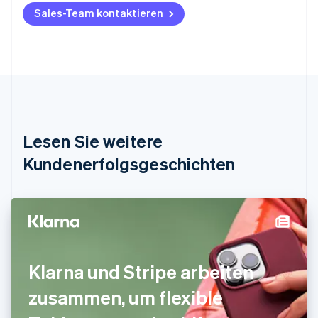
Belgien
Sales-Team kontaktieren
Nederlands
Français
Deutsch
English
Brasilien
Português
English
Bulgarien
English
Dänemark
English
Deutschland
Lesen Sie weitere
Deutsch
English
Estland
Kundenerfolgsgeschichten
English
Festlandchina
简体中文
English
Finnland
English
Svenska
Frankreich
Français
English
Klarna und Stripe arbeiten
Gibraltar
English
zusammen, um flexible
Griechenland
English