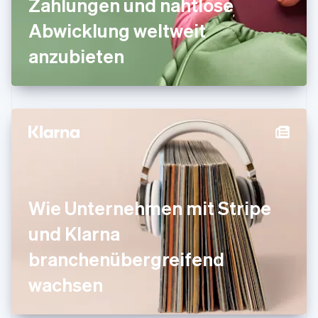
Zahlungen und nahtlose
Indien
Abwicklung weltweit
English
Irland
anzubieten
English
Italien
Italiano
English
Japan
日本語
English
Kanada
English
Français
Kroatien
English
Italiano
Lettland
English
Wie Unternehmen mit Stripe
Liechtenstein
Deutsch
English
und Klarna
Litauen
branchenübergreifend
English
Luxemburg
wachsen
Français
Deutsch
English
Malaysia
English
简体中文