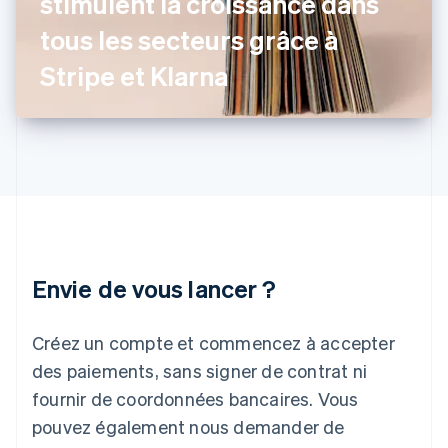
stimulent la croissance dans
English
Hongrie
tous les secteurs grâce à
English
Inde
Stripe et Klarna
English
Irlande
English
Italie
Italiano
English
Japon
日本語
English
Lettonie
English
Liechtenstein
Envie de vous lancer ?
Deutsch
English
Lituanie
English
Créez un compte et commencez à accepter
Luxembourg
des paiements, sans signer de contrat ni
Français
Deutsch
English
Malaisie
fournir de coordonnées bancaires. Vous
English
简体中文
pouvez également nous demander de
Malte