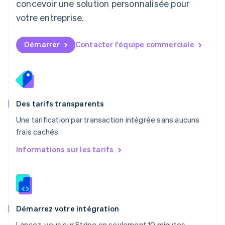
concevoir une solution personnalisée pour
English
Mexique
votre entreprise.
Español
English
Norvège
English
Démarrer
Contacter l'équipe commerciale
Nouvelle-Zélande
English
Pays-Bas
Nederlands
English
Pologne
English
Des tarifs transparents
Portugal
Une tarification par transaction intégrée sans aucuns
Português
English
frais cachés
R.A.S. de Hong Kong, Chine
English
简体中文
Informations sur les tarifs
République tchèque
English
Roumanie
English
Royaume-Uni
English
Démarrez votre intégration
Singapour
Lancez-vous sur Stripe en seulement 10 minutes