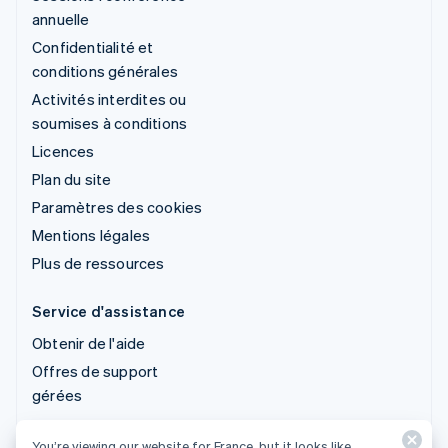
annuelle
Confidentialité et
conditions générales
Activités interdites ou
soumises à conditions
Licences
Plan du site
Paramètres des cookies
Mentions légales
Plus de ressources
Service d'assistance
Obtenir de l'aide
Offres de support
gérées
You’re viewing our website for France, but it looks like
© 2026 Stripe, LLC