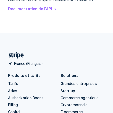
English
简体中文
Slovaquie
Documentation de l'API
English
Slovénie
English
Italiano
Suède
Svenska
English
Suisse
Deutsch
Français
Italiano
English
Thaïlande
ไทย
English
France (Français)
Produits et tarifs
Solutions
Tarifs
Grandes entreprises
Atlas
Start-up
Authorization Boost
Commerce agentique
Billing
Cryptomonnaie
Capital
E-commerce