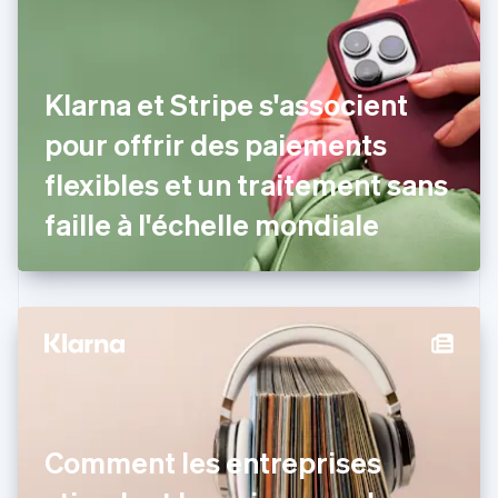
简体中文
English
Chypre
English
Croatie
English
Italiano
Klarna et Stripe s'associent
Danemark
pour offrir des paiements
English
Émirats arabes unis
flexibles et un traitement sans
English
Espagne
faille à l'échelle mondiale
Español
English
Estonie
English
États-Unis
English
Español
简体中文
Finlande
English
Svenska
France
Français
English
Gibraltar
Comment les entreprises
English
Grèce