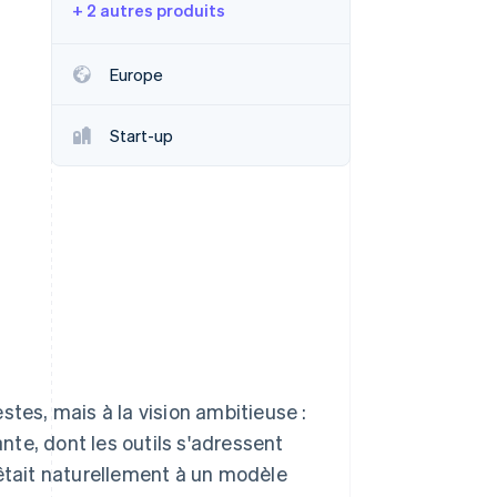
+ 2 autres produits
Europe
Stripe Sessions 2026
Découvrez comment
Start-up
Stripe construit
l’infrastructure
économique de l’IA.
Regarder la vidéo
stes, mais à la vision ambitieuse :
te, dont les outils s'adressent
rêtait naturellement à un modèle