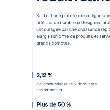
Authorization Boost
Acceptation optimisée
Link
Paiements accélérés
Kittl
est une plateforme en ligne don
Financial Connections
fidéliser de nombreux designers pro
Comptes financiers associés
Encouragée par une croissance rapide
élargit son offre de produits et ser
grands comptes.
2,12 %
d'augmentation du taux de réussite
des paiements
Plus de 50 %