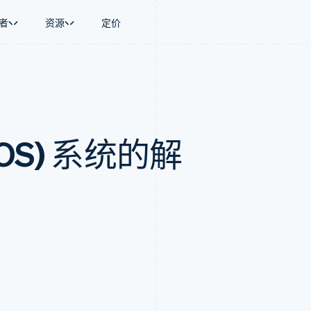
者
资源
定价
景
指南
按行业
公司
资金管理
平台和交易市
商务
持
接受线上付款
AI 企业
产品路线图
Global Payouts
Connect
币
持方案
实施预置结账流程
创作者经济
Sessions 年度大会
向第三方打款
平台支付
务
务
构建平台或交易市场
游戏
招聘
OS) 系统的解
金融
管理订阅
酒店、旅游与休闲
资讯中心
动化
提供按用量计费
保险
Stripe Press
企业
发行稳定币支持的支付卡
媒体与娱乐
支付
通过智能体配置和管理服务
非营利组织
场
专业服务
理
公共部门
零售
化
on