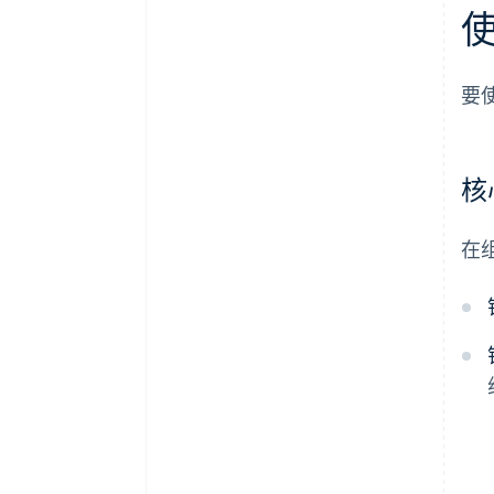
要
核
在