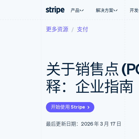
产品
解决方案
开发
更多资源
支付
按企业阶段
文档
学习
按应用场
支持
支付
营收
大型企业
Stripe 文档
博客
智能体
获取支
Payments
Billing
初创企业
API 参考文档
客户案例
加密货
托管支
在线支付
经常性收入
库与 SDK
指南
电子商
专业服
Payment links
Metronome
Stripe Apps
关于销售点 (P
嵌入式
无代码支付
按用量计费
财务自
Checkout
Subscriptions
全球化
预构建支付界面
订阅管理
应用内
释：企业指南
Elements
Invoicing
交易市
灵活的 UI 组件
一次性或定期账单
资金管
支付方式
Tax
平台
支持 125 种以上
销售税和增值税自动
SaaS
Authorization Boost
Revenue Recogniti
开始使用 Stripe
支付成功率优化
会计自动化
Link
Stripe Sigma
加速结账
自定义报告
最后更新日期：2026 年 3 月 17 日
Data Pipeline
数据同步