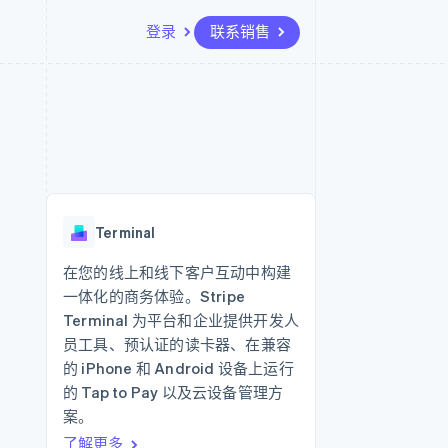
登录
联系销售
资源
生态系统
联系
场
更多
应用集成
合作伙伴
联系销售
Product roadmap
代码示例
Stripe App Marketplace
成为合作伙伴
了解未来规划
开发者博客
API 状态
Radar
欺诈防范
Terminal
Atlas
初创企业注册
在您的线上和线下客户互动中构建
一体化的商务体验。Stripe
Climate
碳移除
Terminal 为平台和企业提供开发人
员工具、预认证的读卡器、在兼容
的 iPhone 和 Android 设备上运行
的 Tap to Pay 以及云设备管理方
案。
了解更多