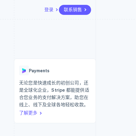
登录
联系销售
资源
生态系统
联系
场
更多
应用集成
合作伙伴
联系销售
Product roadmap
代码示例
Stripe App Marketplace
成为合作伙伴
了解未来规划
开发者博客
API 状态
Radar
欺诈防范
Payments
Atlas
初创企业注册
无论您是快速成长的初创公司，还
是全球化企业，Stripe 都能提供适
Climate
碳移除
合您业务的支付解决方案，助您在
线上、线下及全球各地轻松收款。
了解更多