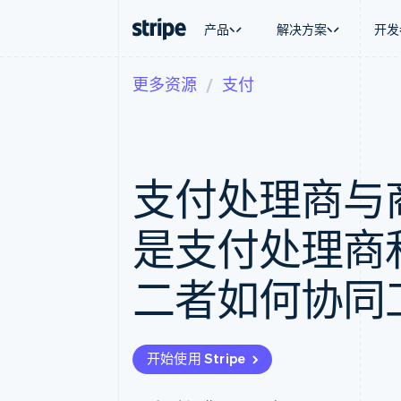
产品
解决方案
开发
更多资源
支付
按企业阶段
文档
学习
按应用场
支持
支付
营收
大型企业
Stripe 文档
博客
智能体
获取支
Payments
Billing
初创企业
API 参考文档
客户案例
加密货
托管支
在线支付
经常性收入
库与 SDK
指南
电子商
专业服
Payment links
Metronome
Stripe Apps
支付处理商与
嵌入式
无代码支付
按用量计费
财务自
Checkout
Subscriptions
全球化
预构建支付界面
订阅管理
应用内
是支付处理商
Elements
Invoicing
交易市
灵活的 UI 组件
一次性或定期账单
资金管
支付方式
Tax
平台
二者如何协同
支持 125 种以上
销售税和增值税自动
SaaS
Authorization Boost
Revenue Recogniti
支付成功率优化
会计自动化
Link
Stripe Sigma
加速结账
自定义报告
开始使用 Stripe
Data Pipeline
数据同步