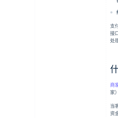
支
接
处
商
家
当
资