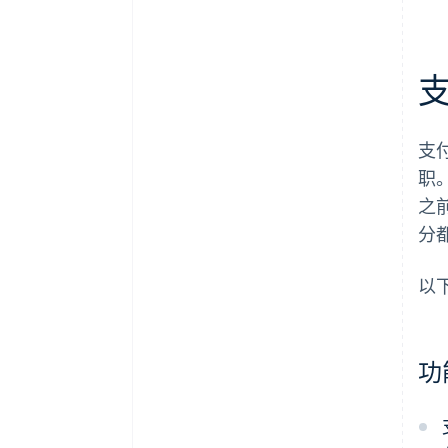
支
职
之
分
以
功