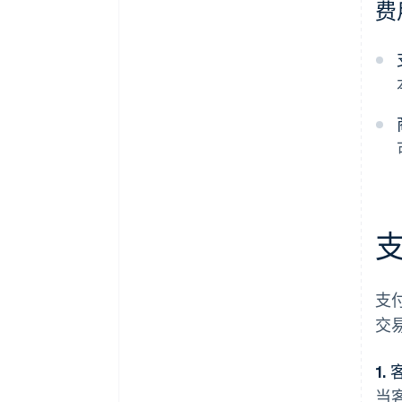
费
支
交
1.
当