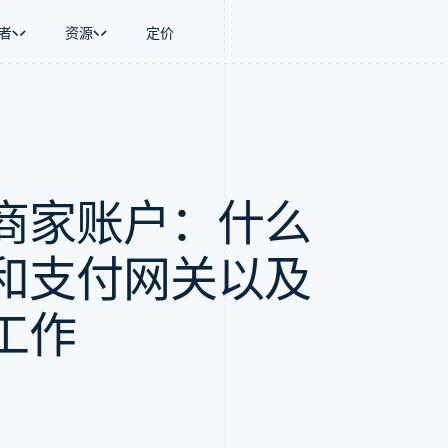
者
资源
定价
景
指南
按行业
公司
资金管理
平台和交易市
商务
持
接受线上付款
AI 企业
产品路线图
Global Payouts
Connect
币
持方案
实施预置结账流程
创作者经济
Sessions 年度大会
向第三方打款
平台支付
务
务
构建平台或交易市场
游戏
招聘
商家账户：什么
金融
管理订阅
酒店、旅游与休闲
资讯中心
动化
提供按用量计费
保险
Stripe Press
企业
发行稳定币支持的支付卡
媒体与娱乐
支付
通过智能体配置和管理服务
非营利组织
和支付网关以及
场
专业服务
理
公共部门
零售
工作
化
on