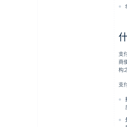
支
商
构
支