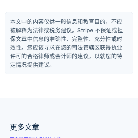
Nederlands
Français
Deutsch
English
波兰
English
丹麦
本文中的内容仅供一般信息和教育目的，不应
English
被解释为法律或税务建议。Stripe 不保证或担
德国
保文章中信息的准确性、完整性、充分性或时
Deutsch
English
法国
效性。您应该寻求在您的司法管辖区获得执业
Français
English
许可的合格律师或会计师的建议，以就您的特
芬兰
定情况提供建议。
English
Svenska
荷兰
Nederlands
English
加拿大
English
Français
捷克
English
克罗地亚
English
Italiano
拉脱维亚
更多文章
English
立陶宛