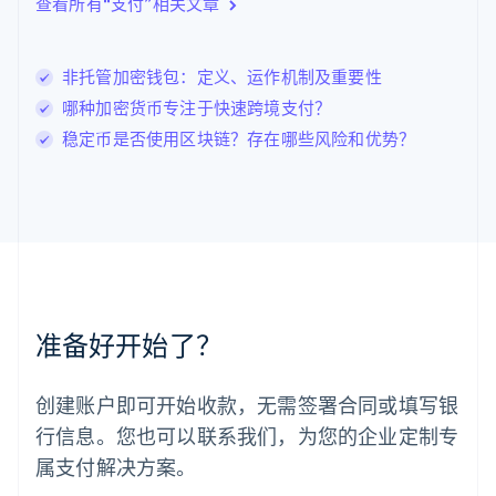
查看所有“支付”相关文章
English
列支敦士登
Deutsch
English
卢森堡
非托管加密钱包：定义、运作机制及重要性
Français
Deutsch
English
哪种加密货币专注于快速跨境支付？
罗马尼亚
稳定币是否使用区块链？存在哪些风险和优势？
English
马尔他
English
马来西亚
English
简体中文
美国
English
Español
简体中文
墨西哥
Español
English
准备好开始了？
挪威
English
葡萄牙
创建账户即可开始收款，无需签署合同或填写银
Português
English
行信息。您也可以联系我们，为您的企业定制专
日本
日本語
English
属支付解决方案。
瑞典