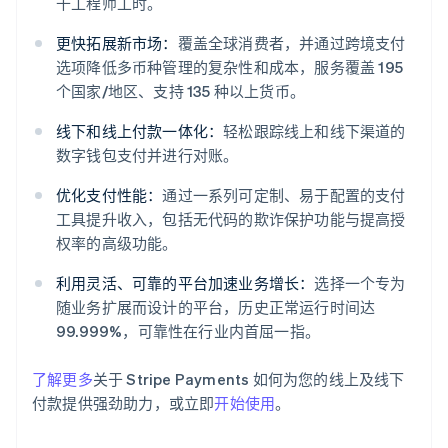
千工程师工时。
更快拓展新市场：
覆盖全球消费者，并通过跨境支付
选项降低多币种管理的复杂性和成本，服务覆盖 195
个国家/地区、支持 135 种以上货币。
线下和线上付款一体化：
轻松跟踪线上和线下渠道的
阿联酋
数字钱包支付并进行对账。
English
爱尔兰
优化支付性能：
通过一系列可定制、易于配置的支付
English
工具提升收入，包括无代码的欺诈保护功能与提高授
爱沙尼亚
权率的高级功能。
English
奥地利
利用灵活、可靠的平台加速业务增长：
选择一个专为
Deutsch
English
随业务扩展而设计的平台，历史正常运行时间达
澳大利亚
99.999%，可靠性在行业内首屈一指。
English
巴西
Português
English
了解更多
关于 Stripe Payments 如何为您的线上及线下
保加利亚
付款提供强劲助力，或立即
开始使用
。
English
比利时