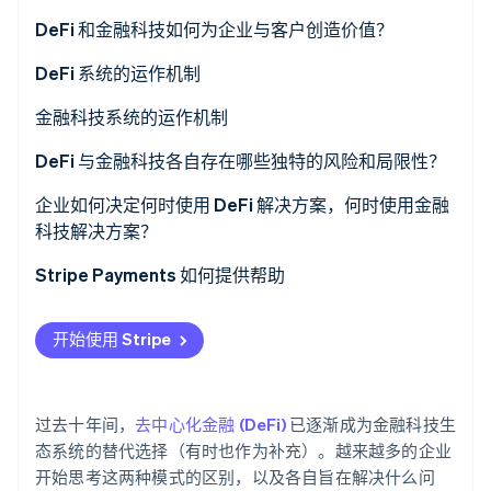
了解 Stripe 如何为 AI 构建经济基础设施。
架构由谁掌控
DeFi 和金融科技如何为企业与客户创造价值？
立即观看
规则由谁决定
DeFi 好处
DeFi 系统的运作机制
资金如何流转
金融科技好处
金融科技系统的运作机制
DeFi 与金融科技各自存在哪些独特的风险和局限性？
DeFi 的风险与局限性
企业如何决定何时使用 DeFi 解决方案，何时使用金融
科技解决方案？
金融科技的风险与局限性
从监管要求入手
Stripe Payments 如何提供帮助
审视交易模式
开始使用 Stripe
考虑客户的接受度
将风险承受能力与模型匹配
过去十年间，
去中心化金融 (DeFi)
已逐渐成为金融科技生
制定长期战略
态系统的替代选择（有时也作为补充）。越来越多的企业
开始思考这两种模式的区别，以及各自旨在解决什么问