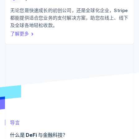
支付成功率优
Stripe Sigma
产品路线图
SaaS
化
自定义报告
Sessions 年度大会
无论您是快速成长的初创公司，还是全球化企业，Stripe
Link
Data Pipeline
招聘
都能提供适合您业务的支付解决方案，助您在线上、线下
加速结账
数据同步
资讯中心
资源
及全球各地轻松收款。
Stripe Press
按行业
了解更多
应用集成
AI 企业
代码示例
更多
创作者经济
开发者博客
联系
Product roadmap
游戏
API 状态
了解未来规划
酒店、旅游与休闲
联系销售
保险
Radar
成为合作伙伴
媒体与娱乐
欺诈防范
非营利组织
Atlas
专业服务
初创企业注册
公共部门
零售
Climate
碳移除
生态系统
导言
合作伙伴
Stripe App Marketplace
什么是 DeFi 与金融科技？
Stripe Sessions 2026