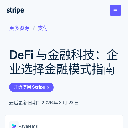
更多资源
支付
按企业阶段
文档
学习
支付
营收
资金管
平台
理
易市
大型企业
Stripe 文档
博客
Payments
Billing
初创企业
API 参考文档
客户案例
DeFi 与金融科技：企
在线支付
经常性收入
Global
Conn
库与 SDK
指南
Payment links
Metronome
Payouts
Stripe Apps
按用量计费
平台
业选择金融模式指南
无代码支付
Subscriptions
向第三
按应用场景
Checkout
方打款
支持
预构建支付界
订阅管理
指南
智能体商务
面
Invoicing
加密货币
获取支持
一次性或定期
Elements
开始使用 Stripe
电子商务
接受线上付款
托管支持方案
灵活的 UI 组件
账单
嵌入式金融
实施预置结账流程
专业服务
Payment
Tax
财务自动化
构建平台或交易市场
最后更新日期：2026 年 3 月 23 日
methods
销售税和增值
全球化企业
管理订阅
接入 125+ 种支
税自动化
应用内支付
提供按用量计费
付方式
Revenue
交易市场
发行稳定币支持的支付卡
Authorization
Recognition
公司
资金管理
通过智能体配置和管理服
Boost
会计自动化
Payments
平台
务