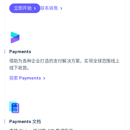
Svenska
English
瑞士
立即开始
联系销售
Deutsch
Français
Italiano
English
塞浦路斯
English
斯洛伐克
English
斯洛文尼亚
English
Italiano
Payments
泰国
ไทย
English
借助为各种企业打造的支付解决方案，实现全球范围线上
希腊
线下收款。
English
探索 Payments
西班牙
Español
English
新加坡
English
简体中文
新西兰
English
匈牙利
English
Payments 文档
意大利