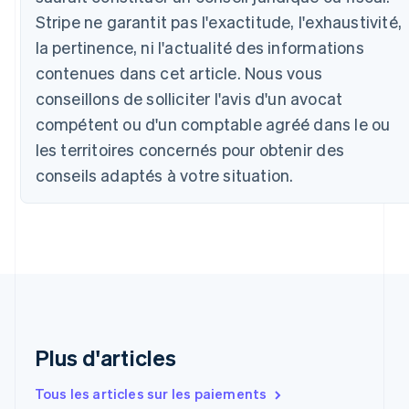
Deutsch
English
Stripe ne garantit pas l'exactitude, l'exhaustivité,
Belgique
la pertinence, ni l'actualité des informations
Nederlands
Français
Deutsch
English
Brésil
contenues dans cet article. Nous vous
Português
English
conseillons de solliciter l'avis d'un avocat
Bulgarie
English
compétent ou d'un comptable agréé dans le ou
Canada
les territoires concernés pour obtenir des
English
Français
conseils adaptés à votre situation.
Chine continentale
简体中文
English
Chypre
English
Croatie
English
Italiano
Danemark
English
Émirats arabes unis
English
Plus d'articles
Espagne
Español
English
Tous les articles sur les paiements
Estonie