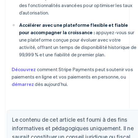
des fonctionnalités avancées pour optimiser les taux
d’autorisation.
Accélérer avec une plateforme flexible et fiable
pour accompagner la croissance :
appuyez-vous sur
une plateforme conçue pour évoluer avec votre
activité, offrant un temps de disponibilité historique de
99,999 % et une fiabilité de premier plan.
Découvrez
comment Stripe Payments peut soutenir vos
paiements en ligne et vos paiements en personne, ou
démarrez
dès aujourd’hui.
Allemagne
Deutsch
English
Le contenu de cet article est fourni à des fins
Australie
informatives et pédagogiques uniquement. Il ne
English
Autriche
saurait constituer un conseil juridique ou fiscal.