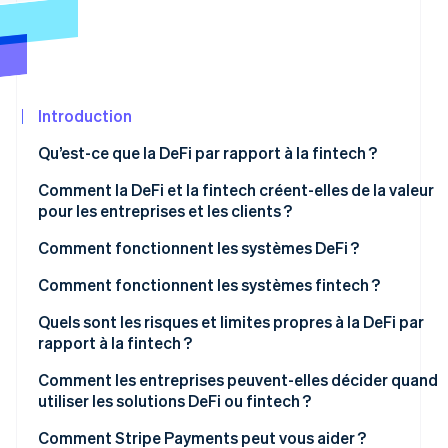
Découvrez les prochaines évolutions
Commerce en ligne
Radar
Prévention de la fraude
Écosystème
Atlas
Constitution de start-up
Introduction
Partenaires
Climate
Stripe App
Qu’est-ce que la DeFi par rapport à la fintech ?
Élimination du carbone
Marketplace
À qui appartient l’architecture ?
Comment la DeFi et la fintech créent-elles de la valeur
Identity
Vérification de l'identité
pour les entreprises et les clients ?
Qui établit les règles ?
Avantages de la DeFi
Comment fonctionnent les systèmes DeFi ?
Comment circule l’argent ?
Avantages de la fintech
Comment fonctionnent les systèmes fintech ?
Quels sont les risques et limites propres à la DeFi par
Stripe Sessions 2026
rapport à la fintech ?
Découvrez comment Stripe construit l’infrastructure écon
Regarder la vidéo
Risques et limites de la DeFi
Comment les entreprises peuvent-elles décider quand
utiliser les solutions DeFi ou fintech ?
Risques et limites de la fintech
Commencez par les exigences réglementaires
Comment Stripe Payments peut vous aider ?