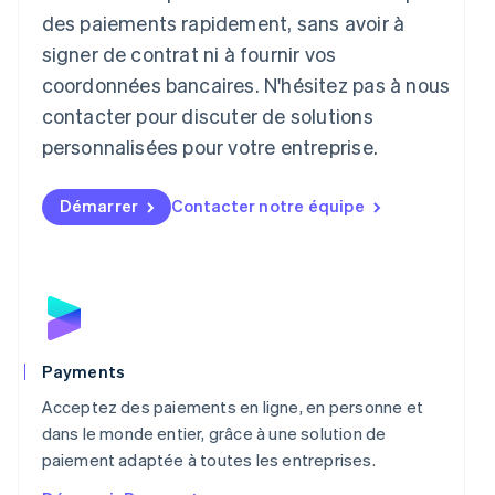
English
des paiements rapidement, sans avoir à
Liechtenstein
signer de contrat ni à fournir vos
Deutsch
English
Lituanie
coordonnées bancaires. N'hésitez pas à nous
English
contacter pour discuter de solutions
Luxembourg
personnalisées pour votre entreprise.
Français
Deutsch
English
Malaisie
English
简体中文
Démarrer
Contacter notre équipe
Malte
English
Mexique
Español
English
Norvège
English
Nouvelle-Zélande
English
Payments
Pays-Bas
Acceptez des paiements en ligne, en personne et
Nederlands
English
Pologne
dans le monde entier, grâce à une solution de
English
paiement adaptée à toutes les entreprises.
Portugal