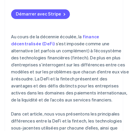
Examinez les modèles de transaction
Démarrer avec Stripe
Tenez compte du niveau de confort de vos clients
Adaptez la tolérance au risque au modèle
Au cours de la décennie écoulée, la
finance
Définissez une stratégie à long terme
décentralisée (DeFi)
s’est imposée comme une
alternative (et parfois un complément) à l’écosystème
des technologies financières (fintech). De plus en plus
d’entreprises s’interrogent sur les différences entre ces
modèles et sur les problèmes que chacun d’entre eux vise
à résoudre. La DeFi et la fintech présentent des
avantages et des défis distincts pour les entreprises
actives dans les domaines des paiements internationaux,
de la liquidité et de l’accès aux services financiers.
Dans cet article, nous vous présentons les principales
différences entre la DeFi et la fintech, les technologies
sous-jacentes utilisées par chacune d’elles, ainsi que