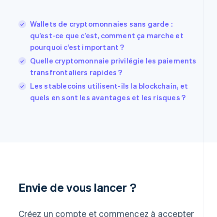
English
États-Unis
Wallets de cryptomonnaies sans garde :
English
Español
简体中文
Finlande
qu’est-ce que c’est, comment ça marche et
English
Svenska
pourquoi c’est important ?
France
Quelle cryptomonnaie privilégie les paiements
Français
English
transfrontaliers rapides ?
Gibraltar
English
Les stablecoins utilisent-ils la blockchain, et
Grèce
quels en sont les avantages et les risques ?
English
Hongrie
English
Inde
English
Irlande
English
Italie
Italiano
English
Envie de vous lancer ?
Japon
日本語
English
Créez un compte et commencez à accepter
Lettonie