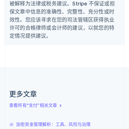
English
被解释为法律或税务建议。Stripe 不保证或担
德国
保文章中信息的准确性、完整性、充分性或时
Deutsch
English
法国
效性。您应该寻求在您的司法管辖区获得执业
Français
English
许可的合格律师或会计师的建议，以就您的特
芬兰
定情况提供建议。
English
Svenska
荷兰
Nederlands
English
加拿大
English
Français
捷克
English
克罗地亚
English
Italiano
拉脱维亚
更多文章
English
立陶宛
查看所有“支付”相关文章
English
列支敦士登
Deutsch
English
卢森堡
加密资金管理解析：工具、风险与治理