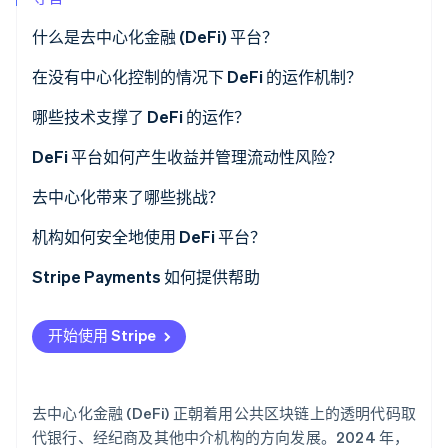
了解 Stripe 如何为 AI 构建经济基础设施。
立即观看
什么是去中心化金融 (DeFi) 平台？
在没有中心化控制的情况下 DeFi 的运作机制？
哪些技术支撑了 DeFi 的运作？
智能合约
DeFi 平台如何产生收益并管理流动性风险？
Oracles
去中心化带来了哪些挑战？
治理代币
机构如何安全地使用 DeFi 平台？
许可制或白名单池
Stripe Payments 如何提供帮助
受监管的准入渠道与托管机构
开始使用 Stripe
稳定币与支付集成
链上身份工具
去中心化金融 (DeFi) 正朝着用公共区块链上的透明代码取
治理参与
代银行、经纪商及其他中介机构的方向发展。2024 年，