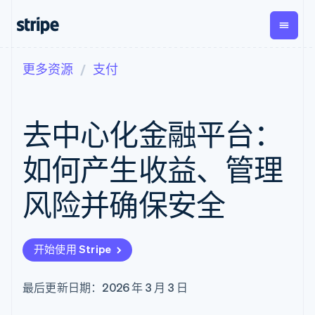
更多资源
支付
按企业阶段
文档
学习
支付
营收
资金管
平台
理
易市
大型企业
Stripe 文档
博客
Payments
Billing
初创企业
API 参考文档
客户案例
去中心化金融平台：
在线支付
经常性收入
Global
Conn
库与 SDK
指南
Payment links
Metronome
Payouts
Stripe Apps
按用量计费
平台
如何产生收益、管理
无代码支付
Subscriptions
向第三
按应用场景
Checkout
方打款
支持
预构建支付界
订阅管理
风险并确保安全
指南
智能体商务
面
Invoicing
加密货币
获取支持
一次性或定期
Elements
电子商务
接受线上付款
托管支持方案
灵活的 UI 组件
账单
嵌入式金融
实施预置结账流程
专业服务
Payment
Tax
开始使用 Stripe
财务自动化
构建平台或交易市场
methods
销售税和增值
全球化企业
管理订阅
接入 125+ 种支
税自动化
应用内支付
提供按用量计费
付方式
Revenue
最后更新日期：2026 年 3 月 3 日
交易市场
发行稳定币支持的支付卡
Authorization
Recognition
公司
资金管理
通过智能体配置和管理服
Boost
会计自动化
平台
务