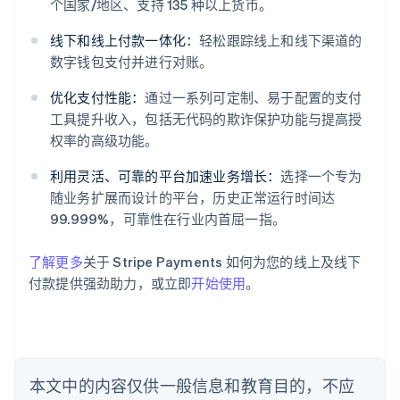
个国家/地区、支持 135 种以上货币。
线下和线上付款一体化：
轻松跟踪线上和线下渠道的
阿联酋
数字钱包支付并进行对账。
English
爱尔兰
优化支付性能：
通过一系列可定制、易于配置的支付
English
工具提升收入，包括无代码的欺诈保护功能与提高授
爱沙尼亚
权率的高级功能。
English
奥地利
利用灵活、可靠的平台加速业务增长：
选择一个专为
Deutsch
English
随业务扩展而设计的平台，历史正常运行时间达
澳大利亚
99.999%，可靠性在行业内首屈一指。
English
巴西
Português
English
了解更多
关于 Stripe Payments 如何为您的线上及线下
保加利亚
付款提供强劲助力，或立即
开始使用
。
English
比利时
Nederlands
Français
Deutsch
English
波兰
English
丹麦
本文中的内容仅供一般信息和教育目的，不应