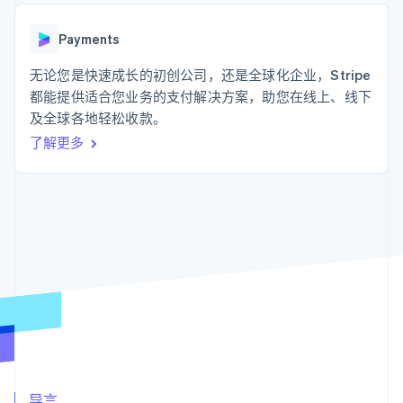
支付成功率优
Stripe Sigma
产品路线图
SaaS
化
自定义报告
Sessions 年度大会
Link
Data Pipeline
Payments
招聘
加速结账
数据同步
资讯中心
资源
无论您是快速成长的初创公司，还是全球化企业，Stripe
Stripe Press
按行业
都能提供适合您业务的支付解决方案，助您在线上、线下
应用集成
及全球各地轻松收款。
AI 企业
代码示例
更多
创作者经济
开发者博客
联系
了解更多
Product roadmap
游戏
API 状态
了解未来规划
酒店、旅游与休闲
联系销售
保险
Radar
成为合作伙伴
媒体与娱乐
欺诈防范
非营利组织
Atlas
专业服务
初创企业注册
公共部门
零售
Climate
碳移除
生态系统
合作伙伴
Stripe App Marketplace
Stripe Sessions 2026
导言