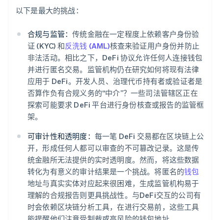
以下是最大的挑战：
合规与监管：
传统金融在一定程度上依赖客户身份验
证 (KYC) 和
反洗钱 (AML)
核查来验证用户身份并防止
非法活动。相比之下，DeFi 协议允许任何人连接钱包
并进行匿名交易。监管机构仍在研究如何将现有法律
应用于 DeFi。开发人员、治理代币持有者或验证者是
否算作负有合规义务的“中介”？一些司法管辖区正在
探索可能要求 DeFi 平台进行身份核查或报告的监管框
架。
可审计性和透明度：
每一笔 DeFi 交易都在区块链上公
开，形成任何人都可以审查的不可篡改记录。这是传
统金融所无法提供的实时透明度。然而，将这些数据
转化为有意义的审计结果是一个挑战。将匿名的
钱包
地址与真实实体对应起来很困难，生成监管机构易于
理解的合规报告则更具挑战性。与DeFi交互的公司有
时会依赖区块链分析工具，在进行交易前，这些工具
能提醒他们注意受制裁或高风险的钱包地址。