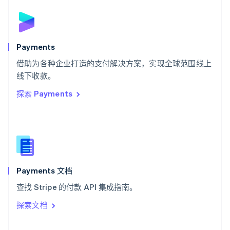
English
斯洛伐克
English
斯洛文尼亚
English
Italiano
Payments
泰国
ไทย
English
借助为各种企业打造的支付解决方案，实现全球范围线上
希腊
线下收款。
English
探索 Payments
西班牙
Español
English
新加坡
English
简体中文
新西兰
English
匈牙利
English
Payments 文档
意大利
查找 Stripe 的付款 API 集成指南。
Italiano
English
印度
探索文档
English
英国