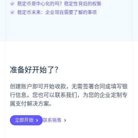
Français
Deutsch
English
稳定币是中心化的吗？稳定性背后的权衡
罗马尼亚
稳定币未来：企业现在需要了解的事项
English
马尔他
English
马来西亚
English
简体中文
美国
English
Español
简体中文
墨西哥
Español
English
准备好开始了？
挪威
English
葡萄牙
创建账户即可开始收款，无需签署合同或填写银
Português
English
行信息。您也可以联系我们，为您的企业定制专
日本
日本語
English
属支付解决方案。
瑞典
Svenska
English
瑞士
立即开始
联系销售
Deutsch
Français
Italiano
English
塞浦路斯