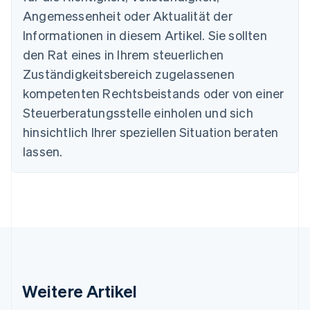
English
Angemessenheit oder Aktualität der
Dänemark
Informationen in diesem Artikel. Sie sollten
English
Deutschland
den Rat eines in Ihrem steuerlichen
Deutsch
English
Zuständigkeitsbereich zugelassenen
Estland
English
kompetenten Rechtsbeistands oder von einer
Festlandchina
Steuerberatungsstelle einholen und sich
简体中文
English
Finnland
hinsichtlich Ihrer speziellen Situation beraten
English
Svenska
lassen.
Frankreich
Français
English
Gibraltar
English
Griechenland
English
Indien
English
Irland
Weitere Artikel
English
Italien