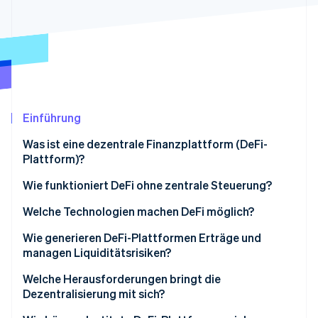
Betrugsprävention
Ecosystem
Atlas
Start-up-Gründung
Partner
Stripe App-Marktplatz
Climate
CO₂-Entnahme
Identity
Online-Identitätsprüfung
Einführung
Was ist eine dezentrale Finanzplattform (DeFi-
Plattform)?
Wie funktioniert DeFi ohne zentrale Steuerung?
Stripe-Sessions 2026
Erfahren Sie, wie Stripe Lösungen für die Wirtschaft
Welche Technologien machen DeFi möglich?
Jetzt ansehen
Intelligente Verträge („Smart Contracts“)
Wie generieren DeFi-Plattformen Erträge und
managen Liquiditätsrisiken?
Oracles
Welche Herausforderungen bringt die
Governance-Token
Dezentralisierung mit sich?