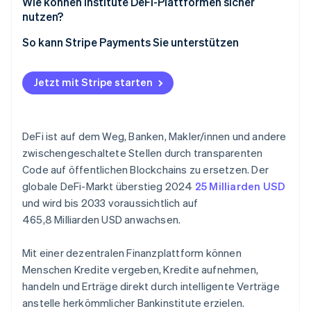
Wie können Institute DeFi-Plattformen sicher
nutzen?
Zugelassene oder Whitelist-Pools
So kann Stripe Payments Sie unterstützen
Regulierte On-Ramps und Verwahrstellen
Jetzt mit Stripe starten
Integration von Stablecoins und Zahlungen
Onchain-Identitätstools
DeFi ist auf dem Weg, Banken, Makler/innen und andere
Beteiligung an Governance
zwischengeschaltete Stellen durch transparenten
Code auf öffentlichen Blockchains zu ersetzen. Der
globale DeFi-Markt überstieg 2024
25 Milliarden USD
und wird bis 2033 voraussichtlich auf
465,8 Milliarden USD anwachsen.
Mit einer dezentralen Finanzplattform können
Menschen Kredite vergeben, Kredite aufnehmen,
handeln und Erträge direkt durch intelligente Verträge
anstelle herkömmlicher Bankinstitute erzielen.