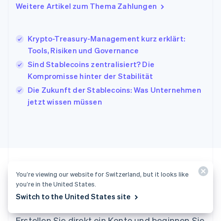
Italiano
English
Weitere Artikel zum Thema Zahlungen
Japan
日本語
English
Kanada
Krypto-Treasury-Management kurz erklärt:
English
Français
Tools, Risiken und Governance
Kroatien
English
Italiano
Sind Stablecoins zentralisiert? Die
Lettland
Kompromisse hinter der Stabilität
English
Die Zukunft der Stablecoins: Was Unternehmen
Liechtenstein
jetzt wissen müssen
Deutsch
English
Litauen
English
Luxemburg
Français
Deutsch
English
Malaysia
English
简体中文
Malta
You’re viewing our website for Switzerland, but it looks like
English
you’re in the United States.
Startklar?
Mexiko
Switch to the United States site
Español
English
Neuseeland
Erstellen Sie direkt ein Konto und beginnen Sie