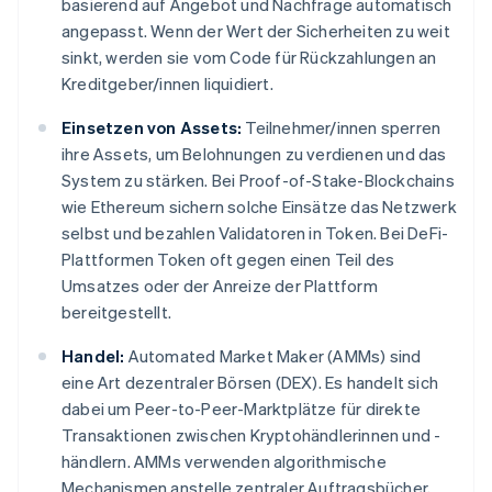
basierend auf Angebot und Nachfrage automatisch
angepasst. Wenn der Wert der Sicherheiten zu weit
sinkt, werden sie vom Code für Rückzahlungen an
Kreditgeber/innen liquidiert.
Einsetzen von Assets:
Teilnehmer/innen sperren
ihre Assets, um Belohnungen zu verdienen und das
System zu stärken. Bei Proof-of-Stake-Blockchains
wie Ethereum sichern solche Einsätze das Netzwerk
selbst und bezahlen Validatoren in Token. Bei DeFi-
Plattformen Token oft gegen einen Teil des
Umsatzes oder der Anreize der Plattform
bereitgestellt.
Handel:
Automated Market Maker (AMMs) sind
eine Art dezentraler Börsen (DEX). Es handelt sich
dabei um Peer-to-Peer-Marktplätze für direkte
Transaktionen zwischen Kryptohändlerinnen und -
händlern. AMMs verwenden algorithmische
Mechanismen anstelle zentraler Auftragsbücher,