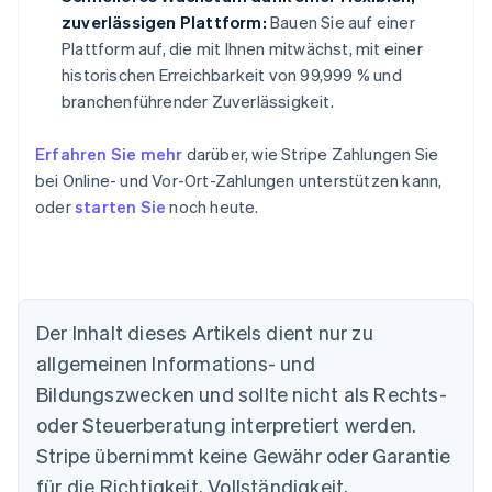
zuverlässigen Plattform:
Bauen Sie auf einer
Plattform auf, die mit Ihnen mitwächst, mit einer
historischen Erreichbarkeit von 99,999 % und
branchenführender Zuverlässigkeit.
Erfahren Sie mehr
darüber, wie Stripe Zahlungen Sie
bei Online- und Vor-Ort-Zahlungen unterstützen kann,
oder
starten Sie
noch heute.
Der Inhalt dieses Artikels dient nur zu
Australien
allgemeinen Informations- und
English
Belgien
Bildungszwecken und sollte nicht als Rechts-
Nederlands
Français
Deutsch
English
oder Steuerberatung interpretiert werden.
Brasilien
Stripe übernimmt keine Gewähr oder Garantie
Português
English
Bulgarien
für die Richtigkeit, Vollständigkeit,