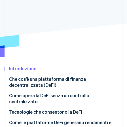
Scopri cosa ti aspetta
Radar
Ecosistema
Prevenzione delle frodi
Partner
Atlas
Stripe App Marketplace
Costituzione di start-up
Climate
Rimozione del carbonio
Identity
Verifica online dell'identità
Introduzione
Che cos’è una piattaforma di finanza
decentralizzata (DeFi)
Stripe Sessions 2026
Come opera la DeFi senza un controllo
Scopri come Stripe sta costruendo l'infrastruttura economi
centralizzato
Guarda ora
Tecnologie che consentono la DeFi
Smart contract
Come le piattaforme DeFi generano rendimenti e