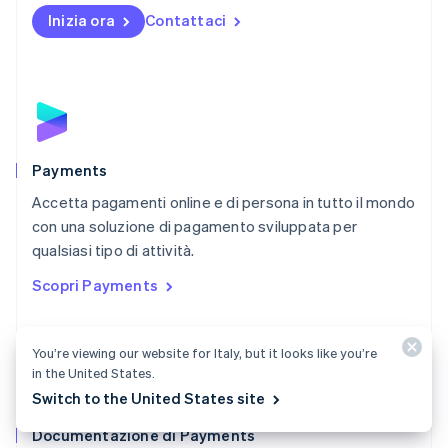
English
Inizia ora
Contattaci
Nuova Zelanda
English
Paesi Bassi
Nederlands
English
Polonia
English
Portogallo
Português
English
Payments
RAS di Hong Kong, Cina
Accetta pagamenti online e di persona in tutto il mondo
English
简体中文
con una soluzione di pagamento sviluppata per
Regno Unito
English
qualsiasi tipo di attività.
Repubblica Ceca
Scopri Payments
English
Romania
English
You’re viewing our website for Italy, but it looks like you’re
Singapore
in the United States.
English
简体中文
Slovacchia
Switch to the United States site
English
Documentazione di Payments
Slovenia