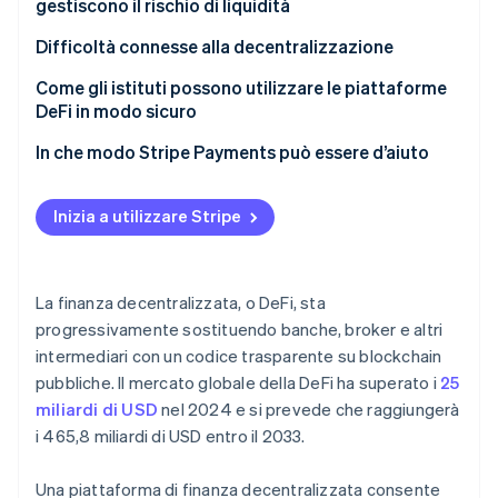
gestiscono il rischio di liquidità
Oracoli
Difficoltà connesse alla decentralizzazione
Token di governance
Come gli istituti possono utilizzare le piattaforme
DeFi in modo sicuro
Pool con autorizzazione o whitelist
In che modo Stripe Payments può essere d’aiuto
On-ramp e custodi regolamentati
Inizia a utilizzare Stripe
Integrazione di stablecoin e pagamenti
Strumenti di identità su blockchain
La finanza decentralizzata, o DeFi, sta
Partecipazione alla governance
progressivamente sostituendo banche, broker e altri
intermediari con un codice trasparente su blockchain
pubbliche. Il mercato globale della DeFi ha superato i
25
miliardi di USD
nel 2024 e si prevede che raggiungerà
i 465,8 miliardi di USD entro il 2033.
Una piattaforma di finanza decentralizzata consente