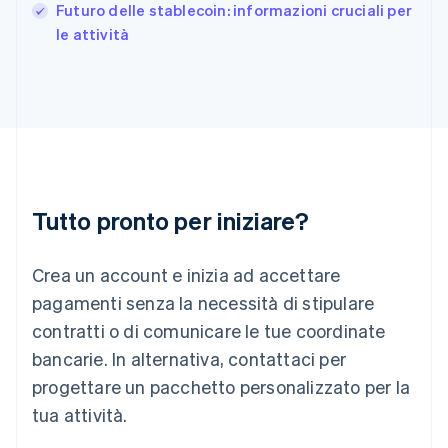
English
Futuro delle stablecoin: informazioni cruciali per
India
le attività
English
Irlanda
English
Italia
Italiano
English
Lettonia
English
Liechtenstein
Deutsch
English
Tutto pronto per iniziare?
Lituania
English
Crea un account e inizia ad accettare
Lussemburgo
Français
Deutsch
English
pagamenti senza la necessità di stipulare
Malaysia
contratti o di comunicare le tue coordinate
English
简体中文
Malta
bancarie. In alternativa, contattaci per
English
progettare un pacchetto personalizzato per la
Messico
tua attività.
Español
English
Norvegia