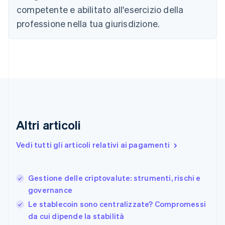
简体中文
English
competente e abilitato all'esercizio della
Cipro
professione nella tua giurisdizione.
English
Croazia
English
Italiano
Danimarca
English
Emirati Arabi Uniti
English
Estonia
English
Finlandia
Altri articoli
English
Svenska
Francia
Vedi tutti gli articoli relativi ai pagamenti
Français
English
Germania
Deutsch
English
Gestione delle criptovalute: strumenti, rischi e
Giappone
日本語
English
governance
Gibilterra
Le stablecoin sono centralizzate? Compromessi
English
da cui dipende la stabilità
Grecia