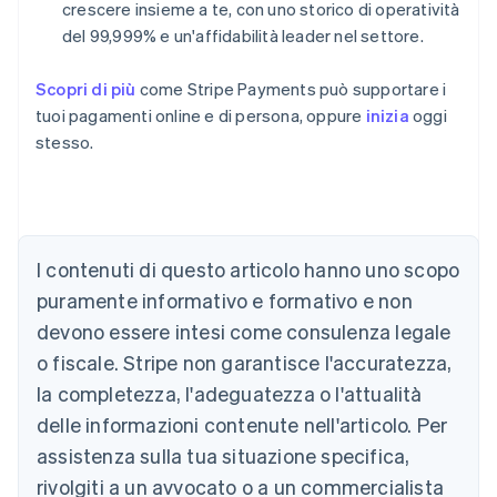
crescere insieme a te, con uno storico di operatività
del 99,999% e un'affidabilità leader nel settore.
Scopri di più
come Stripe Payments può supportare i
tuoi pagamenti online e di persona, oppure
inizia
oggi
stesso.
Australia
English
Austria
I contenuti di questo articolo hanno uno scopo
Deutsch
English
puramente informativo e formativo e non
Belgio
devono essere intesi come consulenza legale
Nederlands
Français
Deutsch
English
Brasile
o fiscale. Stripe non garantisce l'accuratezza,
Português
English
la completezza, l'adeguatezza o l'attualità
Bulgaria
English
delle informazioni contenute nell'articolo. Per
Canada
assistenza sulla tua situazione specifica,
English
Français
Cina continentale
rivolgiti a un avvocato o a un commercialista