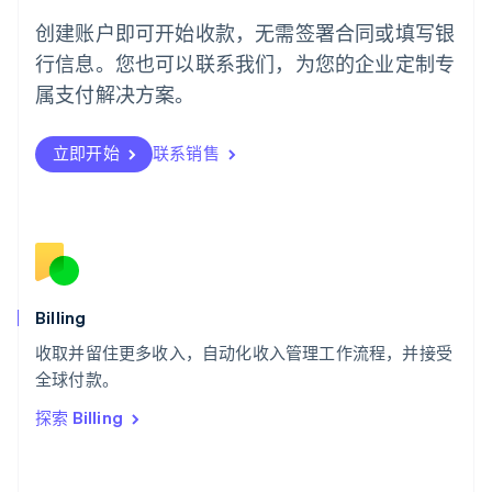
葡萄牙
创建账户即可开始收款，无需签署合同或填写银
Português
English
行信息。您也可以联系我们，为您的企业定制专
日本
日本語
English
属支付解决方案。
瑞典
Svenska
English
瑞士
立即开始
联系销售
Deutsch
Français
Italiano
English
塞浦路斯
English
斯洛伐克
English
斯洛文尼亚
English
Italiano
Billing
泰国
ไทย
English
收取并留住更多收入，自动化收入管理工作流程，并接受
希腊
全球付款。
English
探索 Billing
西班牙
Español
English
新加坡
English
简体中文