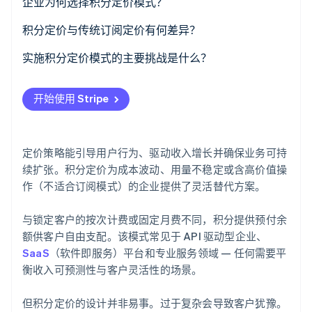
企业为何选择积分定价模式？
了解 Stripe 如何为 AI 构建经济基础设施。
立即观看
灵活性和可预测性
积分定价与传统订阅定价有何差异？
促进大额预付
积分定价
实施积分定价模式的主要挑战是什么？
成本与价值明确挂钩
订阅定价
客户并不总是理解其运作方式
开始使用 Stripe
客户参与度
定价可能会变得复杂
标准化的全球定价和促销活动
需要制定有效期和退款政策
定价策略能引导用户行为、驱动收入增长并确保业务可持
兼容分层或动态消耗模式
收入更难预测
续扩张。积分定价为成本波动、用量不稳定或含高价值操
作（不适合订阅模式）的企业提供了灵活替代方案。
客户可能会找到漏洞
与锁定客户的按次计费或固定月费不同，积分提供预付余
您需要强大的用量追踪系统
额供客户自由支配。该模式常见于 API 驱动型企业、
存在定价冲击的风险
SaaS
（软件即服务）平台和专业服务领域 — 任何需要平
衡收入可预测性与客户灵活性的场景。
但积分定价的设计并非易事。过于复杂会导致客户犹豫。