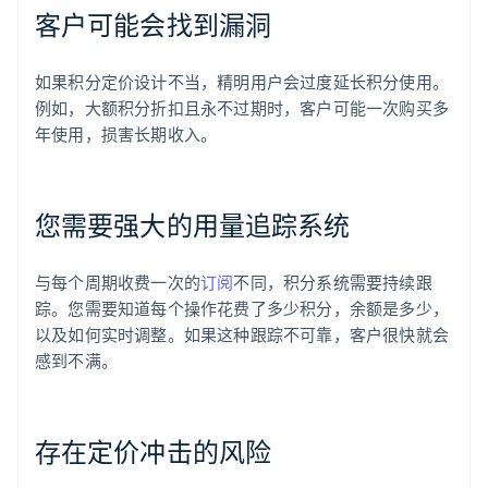
客户可能会找到漏洞
如果积分定价设计不当，精明用户会过度延长积分使用。
例如，大额积分折扣且永不过期时，客户可能一次购买多
年使用，损害长期收入。
您需要强大的用量追踪系统
与每个周期收费一次的
订阅
不同，积分系统需要持续跟
阿联酋
踪。您需要知道每个操作花费了多少积分，余额是多少，
English
爱尔兰
以及如何实时调整。如果这种跟踪不可靠，客户很快就会
English
感到不满。
爱沙尼亚
English
奥地利
Deutsch
English
存在定价冲击的风险
澳大利亚
English