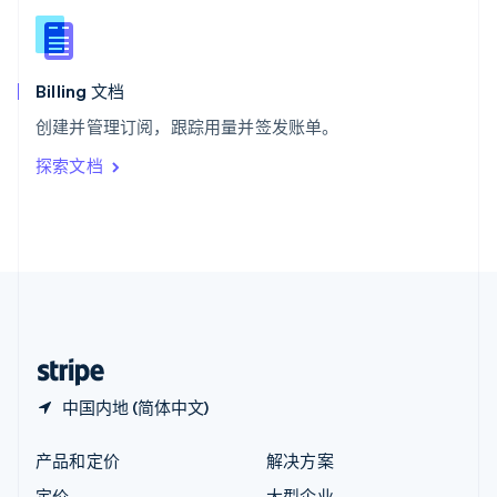
新西兰
English
匈牙利
English
Billing 文档
意大利
创建并管理订阅，跟踪用量并签发账单。
Italiano
English
印度
探索文档
English
英国
English
直布罗陀
English
中国内地
简体中文
English
中国香港特别行政区
English
简体中文
中国内地 (简体中文)
产品和定价
解决方案
定价
大型企业