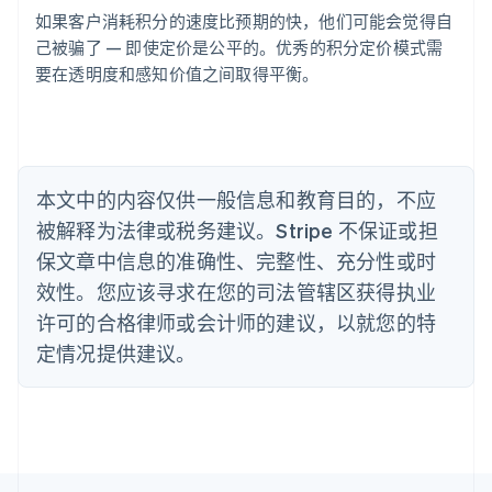
巴西
如果客户消耗积分的速度比预期的快，他们可能会觉得自
Português
English
己被骗了 — 即使定价是公平的。优秀的积分定价模式需
保加利亚
要在透明度和感知价值之间取得平衡。
English
比利时
Nederlands
Français
Deutsch
English
波兰
English
丹麦
本文中的内容仅供一般信息和教育目的，不应
English
被解释为法律或税务建议。Stripe 不保证或担
德国
保文章中信息的准确性、完整性、充分性或时
Deutsch
English
法国
效性。您应该寻求在您的司法管辖区获得执业
Français
English
许可的合格律师或会计师的建议，以就您的特
芬兰
定情况提供建议。
English
Svenska
荷兰
Nederlands
English
加拿大
English
Français
捷克
English