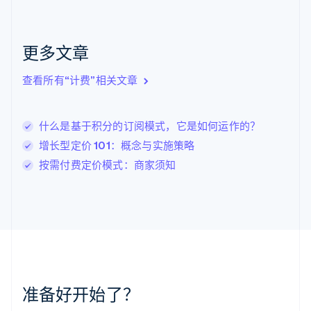
克罗地亚
English
Italiano
拉脱维亚
更多文章
English
立陶宛
查看所有“计费”相关文章
English
列支敦士登
Deutsch
English
卢森堡
什么是基于积分的订阅模式，它是如何运作的？
Français
Deutsch
English
增长型定价 101：概念与实施策略
罗马尼亚
按需付费定价模式：商家须知
English
马尔他
English
马来西亚
English
简体中文
美国
English
Español
简体中文
墨西哥
Español
English
准备好开始了？
挪威
English