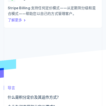
支付成功率优
Stripe Sigma
产品路线图
SaaS
化
自定义报告
Sessions 年度大会
Stripe Billing 支持任何定价模式——从定期到分级和混
Link
Data Pipeline
招聘
合模式——帮助您以自己的方式管理客户。
加速结账
数据同步
资讯中心
资源
了解更多
Stripe Press
按行业
应用集成
AI 企业
代码示例
更多
创作者经济
开发者博客
联系
Product roadmap
游戏
API 状态
了解未来规划
酒店、旅游与休闲
联系销售
保险
Radar
成为合作伙伴
媒体与娱乐
欺诈防范
非营利组织
Atlas
专业服务
初创企业注册
公共部门
零售
Climate
碳移除
导言
生态系统
什么是积分定价及其运作方式？
合作伙伴
Stripe App Marketplace
Stripe Sessions 2026