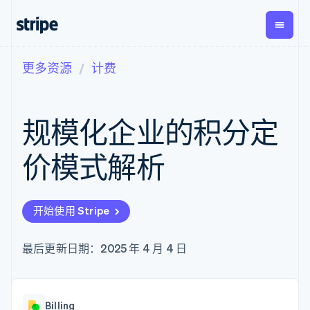
更多资源
计费
按企业阶段
文档
学习
支付
营收
资金管
平台
理
易市
大型企业
Stripe 文档
博客
Payments
Billing
初创企业
API 参考文档
客户案例
规模化企业的积分定
在线支付
经常性收入
Global
Conn
库与 SDK
指南
Payment links
Metronome
Payouts
Stripe Apps
按用量计费
平台
价模式解析
无代码支付
Subscriptions
向第三
按应用场景
Checkout
方打款
支持
预构建支付界
订阅管理
指南
智能体商务
面
Invoicing
加密货币
获取支持
一次性或定期
Elements
开始使用 Stripe
电子商务
接受线上付款
托管支持方案
灵活的 UI 组件
账单
嵌入式金融
实施预置结账流程
专业服务
Payment
Tax
财务自动化
构建平台或交易市场
最后更新日期：2025 年 4 月 4 日
methods
销售税和增值
全球化企业
管理订阅
接入 125+ 种支
税自动化
应用内支付
提供按用量计费
付方式
Revenue
交易市场
发行稳定币支持的支付卡
Authorization
Recognition
公司
资金管理
通过智能体配置和管理服
Boost
会计自动化
Billing
平台
务