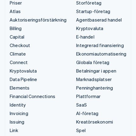
Priser
Storföretag
Atlas
Startup-företag
Auktoriseringsförstärkning
Agentbaserad handel
Billing
Kryptovaluta
Capital
E-handel
Checkout
Integrerad finansiering
Climate
Ekonomiautomatisering
Connect
Globala företag
Kryptovaluta
Betalningar i appen
Data Pipeline
Marknadsplatser
Elements
Penninghantering
Financial Connections
Plattformar
Identity
SaaS
Invoicing
AI-företag
Issuing
Kreatörsekonomi
Link
Spel