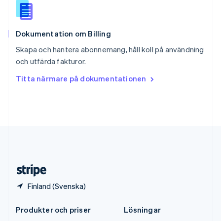
Español
English
Storbritannien
English
Dokumentation om Billing
Sverige
Svenska
English
Skapa och hantera abonnemang, håll koll på användning
Thailand
och utfärda fakturor.
ไทย
English
Tjeckien
Titta närmare på dokumentationen
English
Tyskland
Deutsch
English
Ungern
English
USA
English
Español
简体中文
Österrike
Deutsch
English
Finland (Svenska)
Produkter och priser
Lösningar