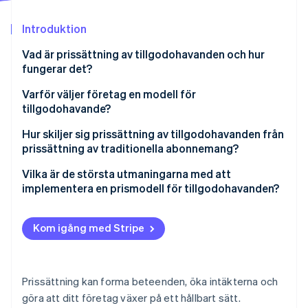
Identitetsverifiering online
Partner
Stripe App Marketplace
Introduktion
Vad är prissättning av tillgodohavanden och hur
fungerar det?
Stripe Sessions 2026
Varför väljer företag en modell för
Se hur Stripe bygger den ekonomiska inf
tillgodohavande?
Titta nu
Flexibilitet och förutsägbarhet
Hur skiljer sig prissättning av tillgodohavanden från
prissättning av traditionella abonnemang?
Större förskottsköp
Prissättning av tillgodohavanden
Vilka är de största utmaningarna med att
Tydligt värde kopplat till kostnader
implementera en prismodell för tillgodohavanden?
Prissättning av abonnemang
Kundengagemang:
Kunderna förstår inte alltid hur det fungerar
Kom igång med Stripe
Standardiserade priser och kampanjer över hela
Prissättning kan bli komplicerat
världen
Du behöver policyer för utgångsdatum och
Förenlighet med prismodeller för nivåindelad eller
återbetalning
Prissättning kan forma beteenden, öka intäkterna och
dynamisk användning
göra att ditt företag växer på ett hållbart sätt.
Det är svårare att förutsäga intäkter