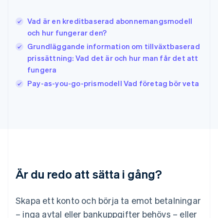
English
Italien
Vad är en kreditbaserad abonnemangsmodell
Italiano
English
och hur fungerar den?
Japan
日本語
English
Grundläggande information om tillväxtbaserad
Kanada
prissättning: Vad det är och hur man får det att
English
Français
fungera
Kroatien
English
Italiano
Pay-as-you-go-prismodell Vad företag bör veta
Lettland
English
Liechtenstein
Deutsch
English
Litauen
English
Luxemburg
Français
Deutsch
English
Är du redo att sätta i gång?
Malaysia
English
简体中文
Malta
Skapa ett konto och börja ta emot betalningar
English
Mexiko
– inga avtal eller bankuppgifter behövs – eller