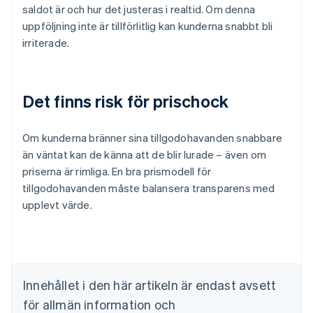
saldot är och hur det justeras i realtid. Om denna
uppföljning inte är tillförlitlig kan kunderna snabbt bli
irriterade.
Det finns risk för prischock
Om kunderna bränner sina tillgodohavanden snabbare
än väntat kan de känna att de blir lurade – även om
priserna är rimliga. En bra prismodell för
tillgodohavanden måste balansera transparens med
Australien
upplevt värde.
English
Belgien
Nederlands
Français
Deutsch
English
Brasilien
Português
English
Bulgarien
Innehållet i den här artikeln är endast avsett
English
för allmän information och
Cypern