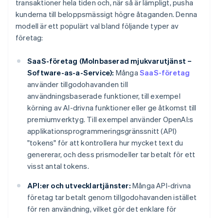
transaktioner hela tiden och, när så är lämpligt, pusha
kunderna till beloppsmässigt högre åtaganden. Denna
modell är ett populärt val bland följande typer av
företag:
SaaS-företag (Molnbaserad mjukvarutjänst –
Software-as-a-Service):
Många
SaaS-företag
använder tillgodohavanden till
användningsbaserade funktioner, till exempel
körning av AI-drivna funktioner eller ge åtkomst till
premiumverktyg. Till exempel använder OpenAI:s
applikationsprogrammeringsgränssnitt (API)
"tokens" för att kontrollera hur mycket text du
genererar, och dess prismodeller tar betalt för ett
visst antal tokens.
API:er och utvecklartjänster:
Många API-drivna
företag tar betalt genom tillgodohavanden istället
för ren användning, vilket gör det enklare för