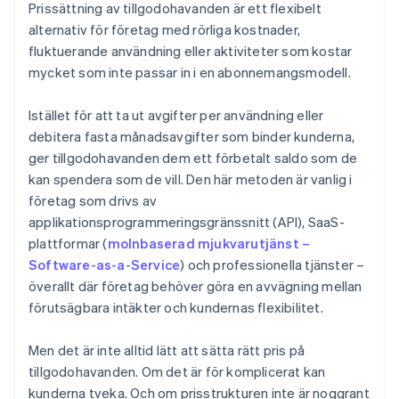
Prissättning av tillgodohavanden är ett flexibelt
Kunderna kan hitta kryphål
alternativ för företag med rörliga kostnader,
fluktuerande användning eller aktiviteter som kostar
Du behöver ett bra system för uppföljning av
mycket som inte passar in i en abonnemangsmodell.
användning
Det finns risk för prischock
Istället för att ta ut avgifter per användning eller
debitera fasta månadsavgifter som binder kunderna,
ger tillgodohavanden dem ett förbetalt saldo som de
kan spendera som de vill. Den här metoden är vanlig i
företag som drivs av
applikationsprogrammeringsgränssnitt (API), SaaS-
plattformar (
molnbaserad mjukvarutjänst –
Software-as-a-Service
) och professionella tjänster –
överallt där företag behöver göra en avvägning mellan
förutsägbara intäkter och kundernas flexibilitet.
Men det är inte alltid lätt att sätta rätt pris på
tillgodohavanden. Om det är för komplicerat kan
kunderna tveka. Och om prisstrukturen inte är noggrant