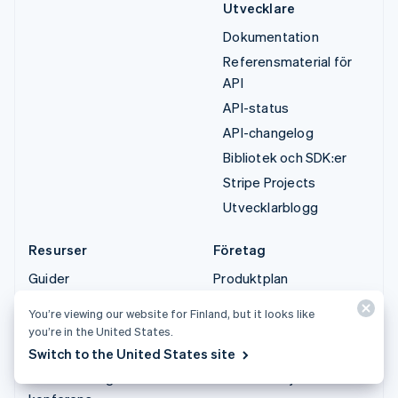
Utvecklare
Dokumentation
Referensmaterial för
API
API-status
API-changelog
Bibliotek och SDK:er
Stripe Projects
Utvecklarblogg
Resurser
Företag
Guider
Produktplan
Kundberättelser
Karriärer
You’re viewing our website for Finland, but it looks like
Blogg
Nyhetsrum
you’re in the United States.
Community
Stripe Press
Switch to the United States site
Sessions årliga
Kontakta säljteamet