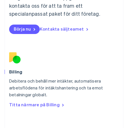
Español
English
kontakta oss för att ta fram ett
Nederländerna
specialanpassat paket för ditt företag.
Nederlands
English
Norge
English
Börja nu
Kontakta säljteamet
Nya Zeeland
English
Polen
English
Portugal
Português
English
Rumänien
English
Billing
Schweiz
Debitera och behåll mer intäkter, automatisera
Deutsch
Français
Italiano
English
arbetsflödena för intäktshantering och ta emot
Singapore
English
简体中文
betalningar globalt.
Slovakien
Titta närmare på Billing
English
Slovenien
English
Italiano
Spanien