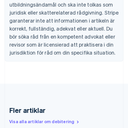
English
utbildningsändamål och ska inte tolkas som
Danmark
juridisk eller skatterelaterad rådgivning. Stripe
English
Estland
garanterar inte att informationen i artikeln är
English
korrekt, fullständig, adekvat eller aktuell. Du
Fastlandskina
bör söka råd från en kompetent advokat eller
简体中文
English
Finland
revisor som är licensierad att praktisera i din
English
Svenska
jurisdiktion för råd om din specifika situation.
Frankrike
Français
English
Förenade Arabemiraten
English
Gibraltar
English
Grekland
English
Hongkong SAR, Kina
English
简体中文
Fler artiklar
Indien
English
Visa alla artiklar om debitering
Irland