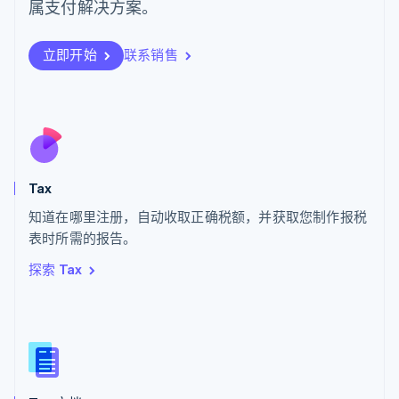
日本
属支付解决方案。
日本語
English
瑞典
立即开始
联系销售
Svenska
English
瑞士
Deutsch
Français
Italiano
English
塞浦路斯
English
斯洛伐克
English
斯洛文尼亚
Tax
English
Italiano
知道在哪里注册，自动收取正确税额，并获取您制作报税
泰国
ไทย
English
表时所需的报告。
希腊
探索 Tax
English
西班牙
Español
English
新加坡
English
简体中文
新西兰
English