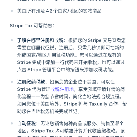
保加利亚
English
美国所有州及 42 个国家/地区的实物商品
比利时
Nederlands
Français
Deutsch
English
Stripe Tax 可帮助您：
波兰
English
丹麦
了解在哪里注册和收税：
根据您的 Stripe 交易查看您
English
需要在哪里代征税。注册后，只需几秒钟即可在新的
德国
州或国家/地区开启征税功能。您可以通过在现有的
Deutsch
English
Stripe 集成中添加一行代码来开始收税，也可以通过
法国
Français
English
点击 Stripe 管理平台中的按钮来添加收税功能。
芬兰
注册缴纳税款：
如果您的企业位于美国，可以让
English
Svenska
Stripe 代为管理
收税注册地
，享受预填申请详情的简
荷兰
Nederlands
English
化流程——为您节省时间，简化当地法规合规流程。
加拿大
如果您位于美国境外，Stripe 将与 Taxually 合作，帮
English
Français
助您在当地税务机关完成登记。
捷克
English
自动征税：
无论您销售何种商品或服务、销售至哪个
克罗地亚
地区，Stripe Tax 均可精准计算并代收应缴税款。该
English
Italiano