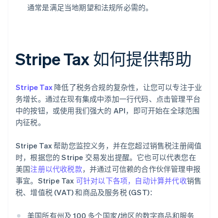
通常是满足当地期望和法规所必需的。
Stripe Tax 如何提供帮助
Stripe Tax
降低了税务合规的复杂性，让您可以专注于业
务增长。通过在现有集成中添加一行代码、点击管理平台
阿联酋
中的按钮，或使用我们强大的 API，即可开始在全球范围
English
内征税。
爱尔兰
English
爱沙尼亚
Stripe Tax 帮助您监控义务，并在您超过销售税注册阈值
English
时，根据您的 Stripe 交易发出提醒。它也可以代表您在
奥地利
美国
注册以代收税款
，并通过可信赖的合作伙伴管理申报
Deutsch
English
事宜。Stripe Tax
可针对以下各项，自动计算并代收
销售
澳大利亚
English
税、增值税 (VAT) 和商品及服务税 (GST)：
巴西
Português
English
美国所有州及 100 多个国家/地区的数字商品和服务