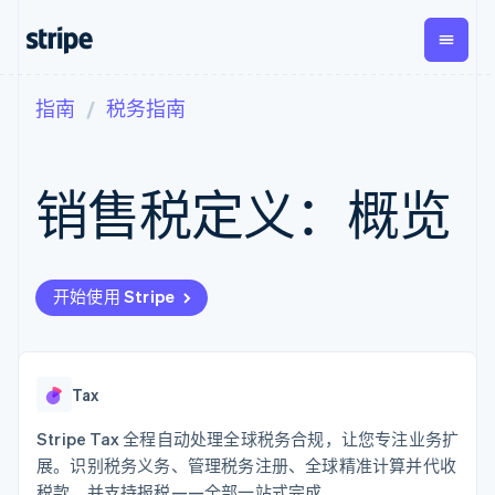
指南
税务指南
按企业阶段
文档
学习
支付
营收
资金管
平台
理
易市
大型企业
Stripe 文档
博客
Payments
Billing
初创企业
API 参考文档
客户案例
销售税定义：概览
在线支付
经常性收入
Global
Conn
库与 SDK
指南
Payment links
Metronome
Payouts
Stripe Apps
按用量计费
平台
无代码支付
Subscriptions
向第三
按应用场景
Checkout
方打款
支持
预构建支付界
订阅管理
开始使用 Stripe
指南
智能体商务
面
Invoicing
加密货币
获取支持
一次性或定期
Elements
电子商务
接受线上付款
托管支持方案
灵活的 UI 组件
账单
嵌入式金融
实施预置结账流程
专业服务
Payment
Tax
财务自动化
构建平台或交易市场
Tax
methods
销售税和增值
全球化企业
管理订阅
接入 125+ 种支
税自动化
应用内支付
提供按用量计费
付方式
Stripe Tax 全程自动处理全球税务合规，让您专注业务扩
Revenue
交易市场
发行稳定币支持的支付卡
Authorization
Recognition
公司
展。识别税务义务、管理税务注册、全球精准计算并代收
资金管理
通过智能体配置和管理服
Boost
会计自动化
税款，并支持报税——全部一站式完成。
平台
务