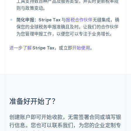
工具支持数百种产品及服务类型，并实时更新税率规
拉脱维亚
English
则与政策变动。
立陶宛
English
简化申报：
Stripe Tax 与
报税合作伙伴
无缝集成，确
列支敦士登
保您的全球税务申报准确且及时。让我们的合作伙伴
Deutsch
English
为您管理申报工作，以便您可以专注于业务增长。
卢森堡
Français
Deutsch
English
进一步了解
Stripe Tax，或立即
开始使用
。
罗马尼亚
English
马尔他
English
马来西亚
English
简体中文
美国
English
Español
简体中文
墨西哥
准备好开始了？
Español
English
挪威
English
创建账户即可开始收款，无需签署合同或填写银
葡萄牙
行信息。您也可以联系我们，为您的企业定制专
Português
English