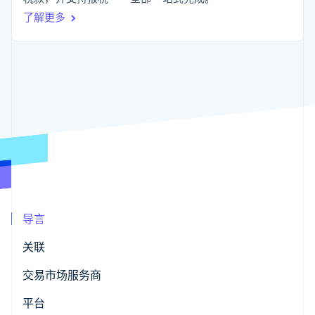
支付成功率优
Stripe Sigma
产品路线图
SaaS
化
自定义报告
了解更多
Sessions 年度大会
Link
Data Pipeline
招聘
加速结账
数据同步
资讯中心
资源
Stripe Press
按行业
应用集成
AI 企业
代码示例
更多
创作者经济
开发者博客
联系
Product roadmap
游戏
API 状态
了解未来规划
酒店、旅游与休闲
联系销售
保险
Radar
成为合作伙伴
媒体与娱乐
欺诈防范
非营利组织
Atlas
专业服务
初创企业注册
公共部门
零售
Climate
导言
碳移除
关联
生态系统
交易市场服务商
合作伙伴
平台
Stripe App Marketplace
Stripe Sessions 2026