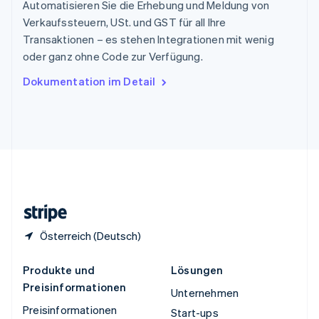
Español
English
Automatisieren Sie die Erhebung und Meldung von
Thailand
Verkaufssteuern, USt. und GST für all Ihre
ไทย
English
Transaktionen – es stehen Integrationen mit wenig
Tschechische Republik
oder ganz ohne Code zur Verfügung.
English
Ungarn
Dokumentation im Detail
English
Vereinigte Arabische Emirate
English
Vereinigte Staaten
English
Español
简体中文
Vereinigtes Königreich
English
Zypern
English
Österreich (Deutsch)
Produkte und
Lösungen
Preisinformationen
Unternehmen
Preisinformationen
Start-ups