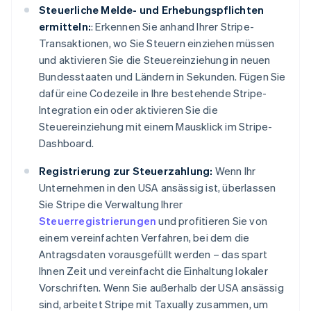
Steuerliche Melde- und Erhebungspflichten
ermitteln:
: Erkennen Sie anhand Ihrer Stripe-
Transaktionen, wo Sie Steuern einziehen müssen
und aktivieren Sie die Steuereinziehung in neuen
Bundesstaaten und Ländern in Sekunden. Fügen Sie
dafür eine Codezeile in Ihre bestehende Stripe-
Integration ein oder aktivieren Sie die
Steuereinziehung mit einem Mausklick im Stripe-
Dashboard.
Australien
English
Registrierung zur Steuerzahlung:
Wenn Ihr
Belgien
Nederlands
Français
Deutsch
English
Unternehmen in den USA ansässig ist, überlassen
Brasilien
Sie Stripe die Verwaltung Ihrer
Português
English
Steuerregistrierungen
und profitieren Sie von
Bulgarien
einem vereinfachten Verfahren, bei dem die
English
Antragsdaten vorausgefüllt werden – das spart
Dänemark
English
Ihnen Zeit und vereinfacht die Einhaltung lokaler
Deutschland
Vorschriften. Wenn Sie außerhalb der USA ansässig
Deutsch
English
sind, arbeitet Stripe mit Taxually zusammen, um
Estland