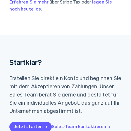
Erfahren Sie mehr
über Stripe Tax oder
legen Sie
English
Italiano
noch heute los
.
Lettland
English
Liechtenstein
Deutsch
English
Litauen
English
Luxemburg
Français
Deutsch
English
Malaysia
Startklar?
English
简体中文
Malta
English
Erstellen Sie direkt ein Konto und beginnen Sie
Mexiko
mit dem Akzeptieren von Zahlungen. Unser
Español
English
Sales-Team berät Sie gerne und gestaltet für
Neuseeland
Sie ein individuelles Angebot, das ganz auf Ihr
English
Niederlande
Unternehmen abgestimmt ist.
Nederlands
English
Norwegen
English
Jetzt starten
Sales-Team kontaktieren
Österreich