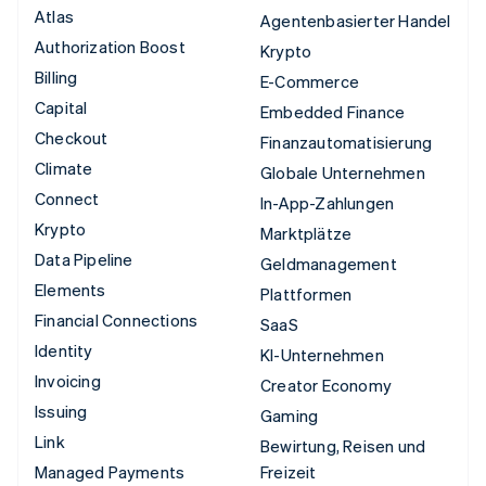
Atlas
Agentenbasierter Handel
Authorization Boost
Krypto
Billing
E-Commerce
Capital
Embedded Finance
Checkout
Finanzautomatisierung
Climate
Globale Unternehmen
Connect
In-App-Zahlungen
Krypto
Marktplätze
Data Pipeline
Geldmanagement
Elements
Plattformen
Financial Connections
SaaS
Identity
KI-Unternehmen
Invoicing
Creator Economy
Issuing
Gaming
Link
Bewirtung, Reisen und
Managed Payments
Freizeit