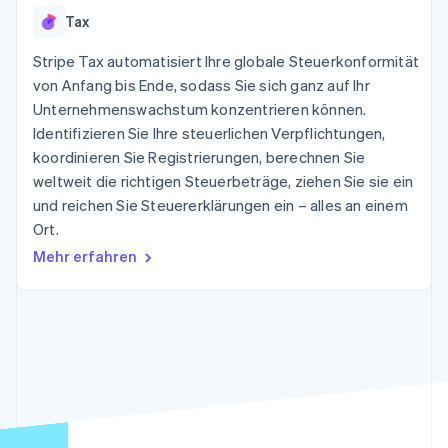
Data Pipeline
Geldmanagement
Marktplatz auf
Tax
Zugriff auf mehr als
Datensynchronisierung
Produkt-Roadmap
Plattformen
Grundlagen der
125
Stripe Sessions
SaaS
Abonnementverwaltung
Stripe Tax automatisiert Ihre globale Steuerkonformität
Terminal
Karriere
Zahlungen vor Ort
Newsroom
von Anfang bis Ende, sodass Sie sich ganz auf Ihr
So setzen Sie
Authorization
Stripe Press
nutzungsbasierte
Unternehmenswachstum konzentrieren können.
Boost
Abrechnung um
Identifizieren Sie Ihre steuerlichen Verpflichtungen,
Nach Branche
Optimierung der
Stablecoin-gestützte
Autorisierungsraten
koordinieren Sie Registrierungen, berechnen Sie
Karten ausgeben: So
Link
KI-Unternehmen
Kontakt
geht´s
weltweit die richtigen Steuerbeträge, ziehen Sie sie ein
Beschleunigter
Creator Economy
Bereitstellung und
und reichen Sie Steuererklärungen ein – alles an einem
Bezahlvorgang
Gaming
Verwaltung von
Sales-Team
Financial
Bewirtung, Reisen und
Ort.
Diensten mit Agenten
kontaktieren
Connections
Freizeit
Partner werden
Mehr erfahren
Verbundene
Versicherungen
Medien und
Finanzdaten
Unterhaltung
Ressourcen
Gemeinnützige
Organisationen
Fachdienstleistungen
App-Integrationen
Mehr
Öffentlicher Sektor
Code-Beispiele
Product roadmap
Einzelhandel
Entwickler-Blog
Ausblick
API-Status
Radar