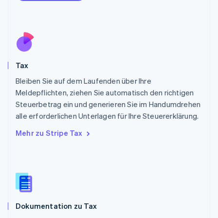
Deutsch
English
Polen
English
Portugal
Português
English
Rumänien
Tax
English
Schweden
Bleiben Sie auf dem Laufenden über Ihre
Svenska
English
Meldepflichten, ziehen Sie automatisch den richtigen
Schweiz
Steuerbetrag ein und generieren Sie im Handumdrehen
Deutsch
Français
Italiano
English
alle erforderlichen Unterlagen für Ihre Steuererklärung.
Singapur
English
简体中文
Mehr zu Stripe Tax
Slowakei
English
Slowenien
English
Italiano
Sonderverwaltungsregion Hongkong,
China
English
简体中文
Dokumentation zu Tax
Spanien