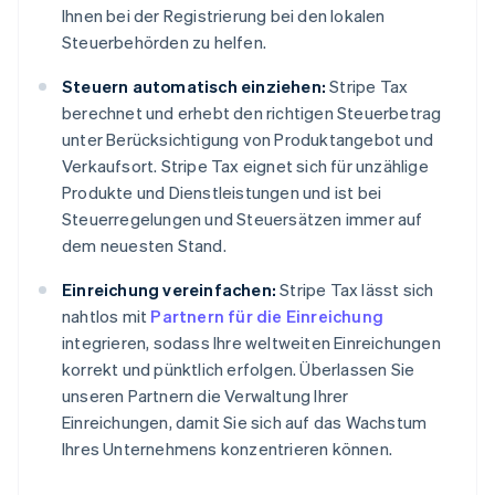
Ihnen bei der Registrierung bei den lokalen
English
Steuerbehörden zu helfen.
Festlandchina
简体中文
English
Steuern automatisch einziehen:
Stripe Tax
Finnland
English
Svenska
berechnet und erhebt den richtigen Steuerbetrag
Frankreich
unter Berücksichtigung von Produktangebot und
Français
English
Verkaufsort. Stripe Tax eignet sich für unzählige
Gibraltar
Produkte und Dienstleistungen und ist bei
English
Steuerregelungen und Steuersätzen immer auf
Griechenland
English
dem neuesten Stand.
Indien
Einreichung vereinfachen:
Stripe Tax lässt sich
English
nahtlos mit
Partnern für die Einreichung
Irland
English
integrieren, sodass Ihre weltweiten Einreichungen
Italien
korrekt und pünktlich erfolgen. Überlassen Sie
Italiano
English
unseren Partnern die Verwaltung Ihrer
Japan
Einreichungen, damit Sie sich auf das Wachstum
日本語
English
Ihres Unternehmens konzentrieren können.
Kanada
English
Français
Kroatien