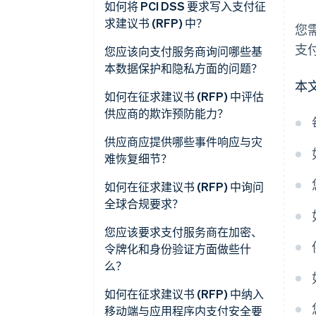
行业认证与审计
如何将 PCI DSS 要求写入支付征
求建议书 (RFP) 中？
您
PCI DSS 合规性
支
您应该向支付服务商询问哪些基
数据保护与隐私
本数据保护和隐私方面的问题？
本
欺诈预防
数据存储与处理位置？
如何在征求建议书 (RFP) 中评估
供应商的欺诈预防能力？
事件响应与灾难恢复
如何保护个人数据？
欺诈检测系统
供应商应提供哪些事件响应与灾
全球监管合规范围
您遵守哪些隐私法，有哪些合同
难恢复细节？
提供支持？
强客户认证 (SCA)
核心数据安全管制
如何在征求建议书 (RFP) 中询问
您的留存和删除政策是什么？
跟踪指标
移动端与应用程序内支付
全球合规要求？
谁是您的次级处理商，如何对他
自定义能力
报告与审计功能
PSD2 和 SCA
您应该要求支付服务商在加密、
们进行审查？
令牌化和身份验证方面做些什
跨方法保护
数据保护和 GDPR（欧盟通用数据
么？
违约通知流程是什么？
保护条例）
争议处理
加密
如何在征求建议书 (RFP) 中纳入
制裁筛查
移动端与应用程序内支付安全要