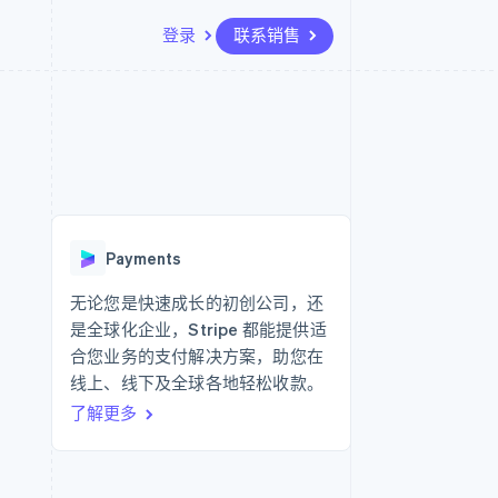
登录
联系销售
资源
生态系统
联系
场
更多
应用集成
合作伙伴
联系销售
Product roadmap
代码示例
Stripe App Marketplace
成为合作伙伴
了解未来规划
开发者博客
API 状态
Radar
欺诈防范
Payments
Atlas
初创企业注册
无论您是快速成长的初创公司，还
是全球化企业，Stripe 都能提供适
Climate
碳移除
合您业务的支付解决方案，助您在
线上、线下及全球各地轻松收款。
了解更多