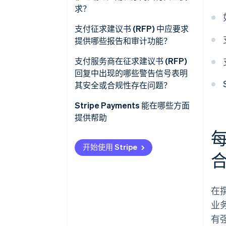
令牌化
求？
地区法规与本地化
身份验证与访问控制
支付征求建议书 (RFP) 中应要求
许可与监管审查
提供哪些报告和审计功能？
面向客户的身份验证
交易与财务报告
支付服务商在征求建议书 (RFP)
回复中出现的哪些警告信号表明
系统活动审计日志
其安全或合规性存在问题？
支持外部合规审计
Stripe Payments 能在哪些方面
提供帮助
实时监控与警报
每
数据的可获取性与保留
开始使用 Stripe
在
业
有