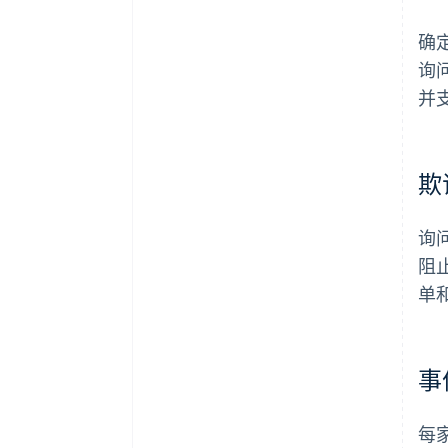
确
询
并
欺
询
阻
单
事
每