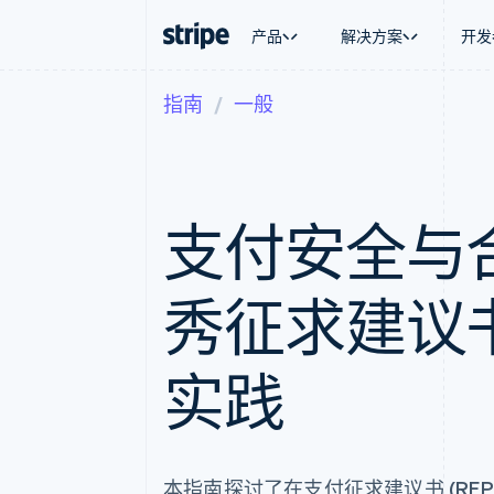
产品
解决方案
开发
指南
一般
按企业阶段
文档
学习
按应用场
支持
支付
营收
大型企业
Stripe 文档
博客
智能体
获取支
Payments
Billing
初创企业
API 参考文档
客户案例
加密货
托管支
在线支付
经常性收入
库与 SDK
指南
电子商
专业服
Payment links
Metronome
Stripe Apps
嵌入式
支付安全与
无代码支付
按用量计费
财务自
Checkout
Subscriptions
全球化
预构建支付界面
订阅管理
应用内
Elements
Invoicing
秀征求建议书 
交易市
灵活的 UI 组件
一次性或定期账单
资金管
Payment methods
Tax
平台
接入 125+ 种支付方式
销售税和增值税自动
SaaS
Authorization Boost
实践
Revenue Recogniti
支付成功率优化
会计自动化
Link
Stripe Sigma
加速结账
自定义报告
Data Pipeline
数据同步
本指南探讨了在支付征求建议书 (RF