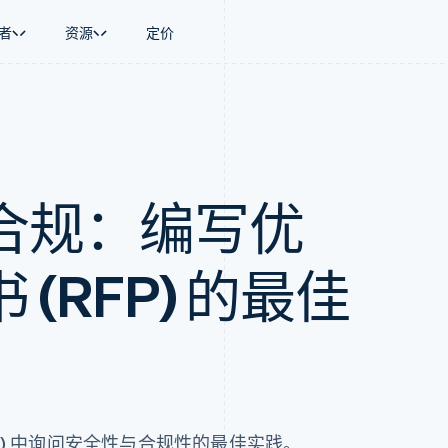
者
资源
定价
景
指南
按行业
公司
资金管理
平台和交易市
商务
持
接受线上付款
AI 企业
产品路线图
Global Payouts
Connect
币
持方案
实施预置结账流程
创作者经济
Sessions 年度大会
向第三方打款
平台支付
务
务
构建平台或交易市场
游戏
招聘
金融
管理订阅
酒店、旅游与休闲
资讯中心
合规：编写优
动化
提供按用量计费
保险
Stripe Press
企业
发行稳定币支持的支付卡
媒体与娱乐
支付
通过智能体配置和管理服务
非营利组织
(RFP) 的最佳
场
专业服务
理
公共部门
零售
化
on
P) 中询问安全性与合规性的最佳实践。