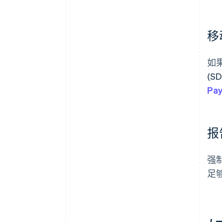
移
如
(
Pa
报
强
足