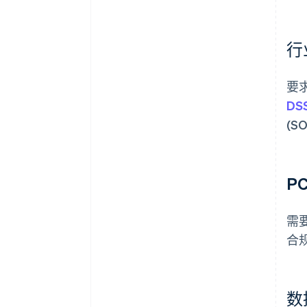
行
要
DS
(S
P
需
合
数