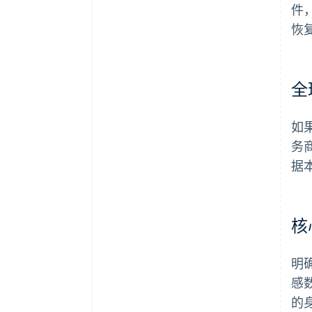
件
恢复
全
如
务
据
核
明
感
的