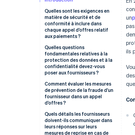
En 
con
Quelles sont les exigences en
matière de sécurité et de
un
p
conformité à inclure dans
pas
chaque appel d’offres relatif
dem
aux paiements ?
pro
Certifications et audits secteur
Quelles questions
ils
fondamentales relatives à la
Conformité à la norme PCI DSS
protection des données et à la
confidentialité devez-vous
Vou
Protection des données et de la
poser aux fournisseurs ?
des
vie privée
que
Où les données sont-elles
Comment évaluer les mesures
Prévention de la fraude
sauvegardées et traitées?
de prévention de la fraude d’un
fournisseur dans un appel
Réponse aux incidents et reprise
Con
Comment les données
d’offres ?
après sinistre
personnelles sont-elles
protégées ?
les systèmes de détection des
Quels détails les fournisseurs
Couverture de la conformité au
fraudes
doivent-ils communiquer dans
niveau mondial
Quelles sont les lois sur la
leurs réponses sur leurs
confidentialité auxquelles vous
Authentification forte du client
mesures de reprise en cas de
Contrôles de sécurité des