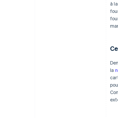
à l
fou
fou
man
Ce
Dem
la
n
car
pou
Con
ext