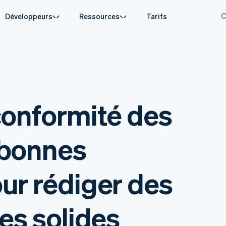
C
Développeurs
Ressources
Tarifs
d'usage
de support
Guides
Par secteur
Entreprise
Gestion financière
Plateformes e
e agentique
de l’aide
Accepter les paiements en ligne
Entreprises d'IA
Roadmap produit
Global Payouts
Connect
onnaies
’assistance gérées
Mettre en place un système de paiement prédéfini
Économie des créateurs
Sessions : conférence annu
Virements à des tiers
Paiements pou
erce
 aux entreprises
Création de plateforme ou de marketplace
Jeux
Carrières
Crypto
plateformes
 financiers intégrés
Gérer des abonnements
Hôtellerie, voyages et loisi
Communiqués de presse
conformité des
e
Wallet, émission de stablecoins
Treasury for
isation des finances
Proposer une facturation à l'usage
Assurance
Stripe Press
et infrastructure de cartes
Services finan
ses internationales
Émettre des cartes bancaires adossées à des
Médias et divertissements
ments
Rampe d'accès à la
Issuing
s dans l’application
stablecoins
Organisations à but non luc
cryptomonnaie
Cartes physiqu
 bonnes
laces
Fournir et gérer des services avec des agents
Services aux entreprises
nt
Achats de cryptomonnaie
financière
Secteur public
intégrables
rmes
Commerce en ligne
taxes
ur rédiger des
on
tisée
sés
res solides
s données