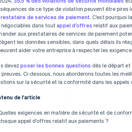
2024,
35,5 % des violations de sécurité mondiales
éta
séquences de ce type de violation peuvent être pires l
restataire de services de paiement
. C’est pourquoi l
 négociables dans tout
appel d'offres
relatif aux paie
ander aux prestataires de services de paiement poten
tègent les données sensibles, dans quels délais ils ré
 peuvent aider votre entreprise à respecter les exigenc
s devez
poser les bonnes questions
dès le départ et
 preuves. Ci-dessous, nous aborderons toutes les meil
stions sur la sécurité et la conformité dans les appels 
tenu de l’article
Quelles exigences en matière de sécurité et de conform
chaque appel d'offres relatif aux paiements ?