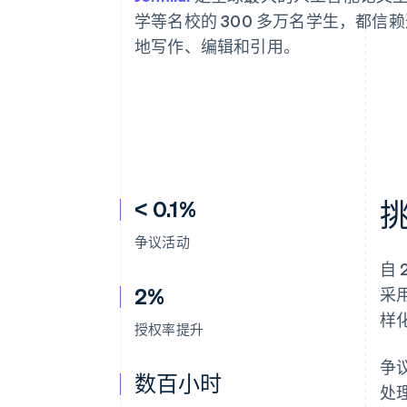
学等名校的 300 多万名学生，都信
地写作、编辑和引用。
< 0.1%
争议活动
自 
2%
采
样
授权率提升
争
数百小时
处