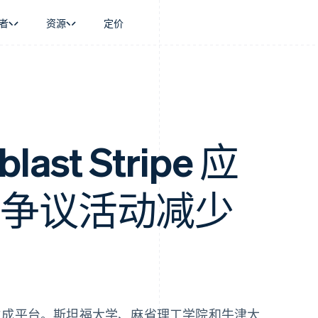
者
资源
定价
景
指南
按行业
公司
资金管理
平台和交易市
商务
持
接受线上付款
AI 企业
产品路线图
Global Payouts
Connect
币
持方案
实施预置结账流程
创作者经济
Sessions 年度大会
向第三方打款
平台支付
务
务
构建平台或交易市场
游戏
招聘
金融
管理订阅
酒店、旅游与休闲
资讯中心
last Stripe 应
动化
提供按用量计费
保险
Stripe Press
企业
发行稳定币支持的支付卡
媒体与娱乐
支付
通过智能体配置和管理服务
非营利组织
 的争议活动减少
场
专业服务
理
公共部门
零售
化
on
成平台。斯坦福大学、麻省理工学院和牛津大