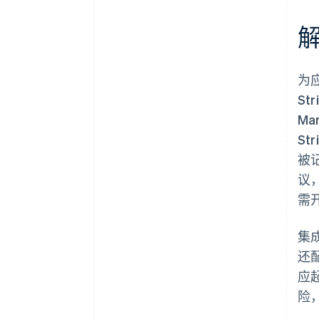
为应
St
M
S
被记
议
需
集成
还
应
险