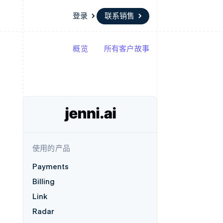
登录
联系销售
概览
所有客户故事
资源
生态系统
联系
场
更多
应用集成
合作伙伴
联系销售
Product roadmap
代码示例
Stripe App Marketplace
成为合作伙伴
了解未来规划
开发者博客
API 状态
Radar
欺诈防范
Atlas
初创企业注册
使用的产品
Climate
碳移除
Payments
Billing
Link
Radar