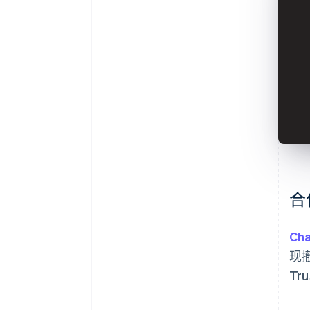
合
Cha
现撤
Tr