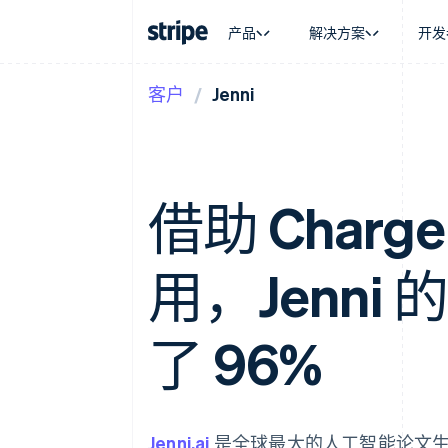
产品
解决方案
开发
客户
Jenni
按企业阶段
文档
学习
按应用场
支持
支付
营收
大型企业
Stripe 文档
博客
智能体
获取支
Payments
Billing
初创企业
API 参考文档
客户案例
加密货
托管支
在线支付
经常性收入
库与 SDK
指南
电子商
专业服
Payment links
Metronome
Stripe Apps
嵌入式
借助 Chargeb
无代码支付
按用量计费
财务自
Checkout
Subscriptions
全球化
预构建支付界面
订阅管理
应用内
Elements
Invoicing
用，Jenni
交易市
灵活的 UI 组件
一次性或定期账单
资金管
支付方式
Tax
平台
支持 125 种以上
销售税和增值税自动
SaaS
Authorization Boost
了 96%
Revenue Recogniti
支付成功率优化
会计自动化
Link
Stripe Sigma
加速结账
自定义报告
Data Pipeline
数据同步
Jenni.ai
是全球最大的人工智能论文生