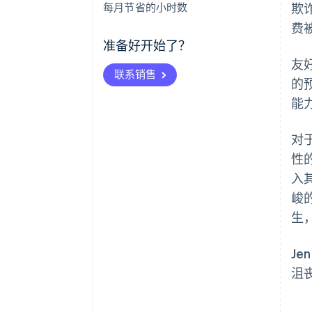
每月节省的小时数
欺
费
准备好开始了？
友
联系销售
的
能
对
性的
入
峻
生
Je
沮