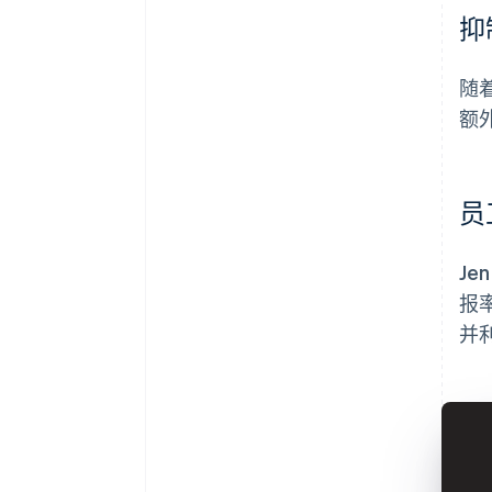
抑
随着
额
员
J
报
并利