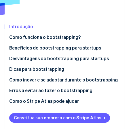
Ecossistema
Introdução
Stripe Sessions 2026
Parceiros
Stripe App Marketplace
Veja como a Stripe está construindo a infraestrutura econô
Como funciona o bootstrapping?
Assista agora
Benefícios do bootstrapping para startups
Desvantagens do bootstrapping para startups
Dicas para bootstrapping
Planeje com cuidado
Como inovar e se adaptar durante o bootstrapping
Mantenha-se enxuto
Erros a evitar ao fazer o bootstrapping
Crie uma base de clientes
Como o Stripe Atlas pode ajudar
Reinvista sua receita
Como se inscrever no Atlas
Constitua sua empresa com o Stripe Atlas
Use táticas de marketing econômicas
Aceitar pagamentos e operar financeiramente
antes da chegada do EIN