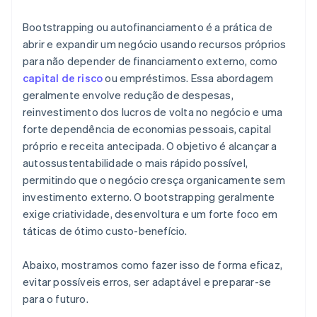
Construa uma marca forte
Compra de ações de fundador sem dinheiro em
Bootstrapping ou autofinanciamento é a prática de
Use networking e comunidade
espécie
abrir e expandir um negócio usando recursos próprios
para não depender de financiamento externo, como
Equilibre crescimento com estabilidade financeira
Envio automático da eleição fiscal 83(b)
capital de risco
ou empréstimos. Essa abordagem
Prepare-se para futuras rodadas de financiamento
Documentos legais empresariais de padrão
geralmente envolve redução de despesas,
internacional
reinvestimento dos lucros de volta no negócio e uma
forte dependência de economias pessoais, capital
Um ano gratuito de Stripe Payments, além de 50 mil
próprio e receita antecipada. O objetivo é alcançar a
dólares em créditos e descontos de parceiros
autossustentabilidade o mais rápido possível,
permitindo que o negócio cresça organicamente sem
investimento externo. O bootstrapping geralmente
exige criatividade, desenvoltura e um forte foco em
táticas de ótimo custo-benefício.
Abaixo, mostramos como fazer isso de forma eficaz,
evitar possíveis erros, ser adaptável e preparar-se
para o futuro.