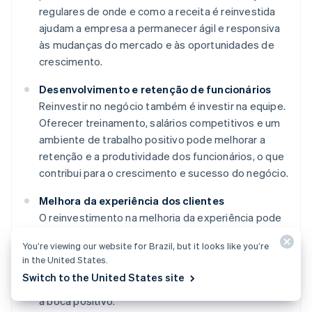
regulares de onde e como a receita é reinvestida
ajudam a empresa a permanecer ágil e responsiva
às mudanças do mercado e às oportunidades de
crescimento.
Desenvolvimento e retenção de funcionários
Reinvestir no negócio também é investir na equipe.
Oferecer treinamento, salários competitivos e um
ambiente de trabalho positivo pode melhorar a
retenção e a produtividade dos funcionários, o que
contribui para o crescimento e sucesso do negócio.
Melhora da experiência dos clientes
O reinvestimento na melhoria da experiência pode
aumentar a satisfação e a fidelização dos clientes.
You’re viewing our website for Brazil, but it looks like you’re
Isso pode envolver a melhora do produto, do
in the United States.
atendimento ao cliente ou da experiência dos
Switch to the United States site
usuários, para gerar negócios repetidos e um boca
a boca positivo.