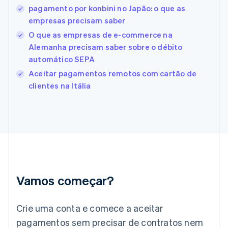
pagamento por konbini no Japão: o que as
Estados Unidos
empresas precisam saber
English
Español
简体中文
Estônia
O que as empresas de e-commerce na
English
Alemanha precisam saber sobre o débito
Finlândia
automático SEPA
English
Svenska
França
Aceitar pagamentos remotos com cartão de
Français
English
clientes na Itália
Gibraltar
English
Grécia
English
Hungria
English
Índia
English
Irlanda
Vamos começar?
English
Itália
Crie uma conta e comece a aceitar
Italiano
English
Japão
pagamentos sem precisar de contratos nem
日本語
English