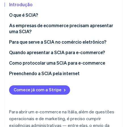
Introdução
Ecossistema
O que é SCIA?
As empresas de ecommerce precisam apresentar
Stripe Sessions 2026
Parceiros
Stripe App Marketplace
uma SCIA?
Veja como a Stripe está construindo a infraestrutura econô
Assista agora
Para que serve a SCIA no comércio eletrônico?
Prazo de resposta da prefeitura a uma SCIA
Quando apresentar a SCIA para e-commerce?
Custos para protocolar uma SCIA de e-commerce
Como protocolar uma SCIA para e-commerce
Enviando a SCIA via Comunicazione Unica
Preenchendo a SCIA pela internet
Documentos necessários para protocolar uma SCIA
Comece já com a Stripe
SCIA para ecommerce com depósito próprio
Para abrir um e-commerce na Itália, além de questões
operacionais e de marketing, é preciso cumprir
exigências administrativas — entre elas, o envio da