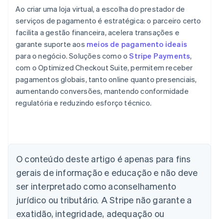
Ao criar uma loja virtual, a escolha do prestador de
serviços de pagamento é estratégica: o parceiro certo
facilita a gestão financeira, acelera transações e
garante suporte aos
meios de pagamento ideais
para o negócio. Soluções como o
Stripe Payments
,
com o Optimized Checkout Suite, permitem receber
pagamentos globais, tanto online quanto presenciais,
aumentando conversões, mantendo conformidade
regulatória e reduzindo esforço técnico.
Alemanha
O conteúdo deste artigo é apenas para fins
Deutsch
English
Austrália
gerais de informação e educação e não deve
English
ser interpretado como aconselhamento
Áustria
jurídico ou tributário. A Stripe não garante a
Deutsch
English
Bélgica
exatidão, integridade, adequação ou
Nederlands
Français
Deutsch
English