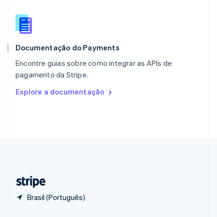
Portugal
Português
English
RAE de Hong Kong, China
English
简体中文
Documentação do Payments
Reino Unido
English
Encontre guias sobre como integrar as APIs de
República Tcheca
pagamento da Stripe.
English
Romênia
Explore a documentação
English
Singapura
English
简体中文
Suécia
Svenska
English
Suíça
Deutsch
Français
Italiano
English
Tailândia
ไทย
English
Brasil (Português)