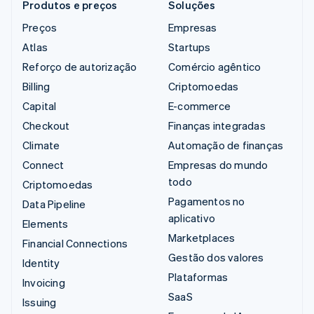
Produtos e preços
Soluções
Preços
Empresas
Atlas
Startups
Reforço de autorização
Comércio agêntico
Billing
Criptomoedas
Capital
E-commerce
Checkout
Finanças integradas
Climate
Automação de finanças
Connect
Empresas do mundo
todo
Criptomoedas
Pagamentos no
Data Pipeline
aplicativo
Elements
Marketplaces
Financial Connections
Gestão dos valores
Identity
Plataformas
Invoicing
SaaS
Issuing