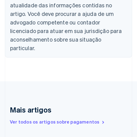
atualidade das informações contidas no
Brasil
Português
English
artigo. Você deve procurar a ajuda de um
Bulgária
advogado competente ou contador
English
Canadá
licenciado para atuar em sua jurisdição para
English
Français
aconselhamento sobre sua situação
China continental
particular.
简体中文
English
Chipre
English
Croácia
English
Italiano
Dinamarca
English
Emirados Árabes Unidos
English
Eslováquia
Mais artigos
English
Eslovênia
Ver todos os artigos sobre pagamentos
English
Italiano
Espanha
Español
English