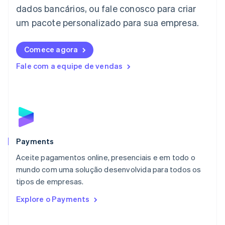
dados bancários, ou fale conosco para criar
Letônia
English
um pacote personalizado para sua empresa.
Liechtenstein
Deutsch
English
Comece agora
Lituânia
English
Fale com a equipe de vendas
Luxemburgo
Français
Deutsch
English
Malásia
English
简体中文
Malta
English
México
Español
English
Payments
Noruega
Aceite pagamentos online, presenciais e em todo o
English
mundo com uma solução desenvolvida para todos os
Nova Zelândia
English
tipos de empresas.
Países Baixos
Explore o Payments
Nederlands
English
Polônia
English