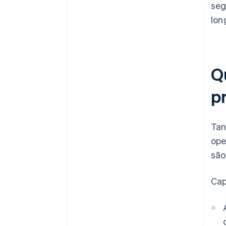
seg
lon
Qu
p
Tan
ope
são
Cap