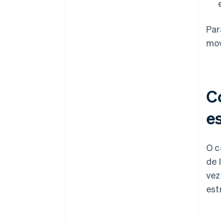
Par
mov
C
e
O c
de 
vez
est