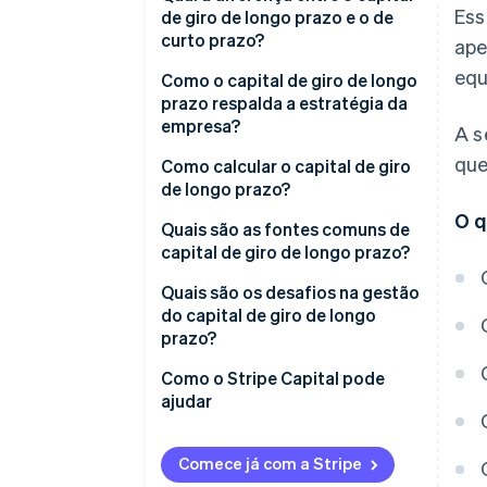
Ess
de giro de longo prazo e o de
curto prazo?
ape
equ
Como o capital de giro de longo
prazo respalda a estratégia da
empresa?
A s
que
Financiamento de iniciativas de
Como calcular o capital de giro
crescimento
de longo prazo?
O q
Desenvolvimento de resiliência
Quais são as fontes comuns de
capital de giro de longo prazo?
Permitir a tomada de melhores
decisões
Receitas não distribuídas
Quais são os desafios na gestão
do capital de giro de longo
Respaldo para riscos de longo
Capital acionário
prazo?
prazo
Dívida de longo prazo
Acesso ao capital
Como o Stripe Capital pode
Evitar o sofrimento com
ajudar
Crédito comercial e provisões
refinanciamentos
Planejamento para o inesperado
Como saber quanto capital de
Comece já com a Stripe
giro deve ser mantido