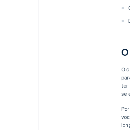
Descompasso entre fundos e
uso
Resposta a mudanças externas
Manter equipes diferentes em
sintonia
O
O c
par
ter
se 
Por
voc
lon