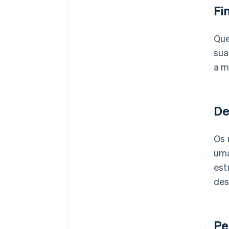
Fi
Que
sua
a m
De
Os 
uma
est
des
Pe