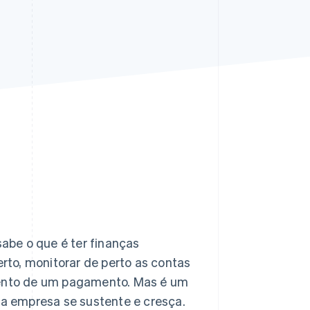
Stripe Sessions 2026
Veja como a Stripe está
construindo a
infraestrutura
econômica da IA.
Assista agora
abe o que é ter finanças
to, monitorar de perto as contas
imento de um pagamento. Mas é um
ua empresa se sustente e cresça.