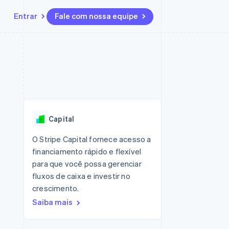
Entrar
Fale com nossa equipe
Recursos
Ecossistema
Contato
 marketplaces
Mais
Integrações de aplicativos
Parceiros
Fale com a equipe de vendas
Product roadmap
sões
Exemplos de códigos
Stripe App Marketplace
Seja um parceiro
Veja o que está chegando
ara plataformas
Blog de desenvolvedores
zer
Status da API
Radar
Prevenção de fraudes
Capital
Atlas
ativos
Incorporação de startups
O Stripe Capital fornece acesso a
financiamento rápido e flexível
Climate
Remoção de carbono
para que você possa gerenciar
fluxos de caixa e investir no
crescimento.
Saiba mais