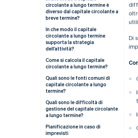
dif
circolante a lungo termine è
diverso dal capitale circolante a
olt
breve termine?
util
In che modo il capitale
circolante a lungo termine
Di 
supporta la strategia
imp
dell’attività?
Finanziare le iniziative di
Come si calcola il capitale
Con
crescita
circolante a lungo termine?
Costruire la resilienza
Quali sono le fonti comuni di
capitale circolante a lungo
Consentire decisioni migliori
termine?
Accettare scommesse a lungo
Utili non distribuiti
Quali sono le difficoltà di
termine.
gestione del capitale circolante
Capitale azionario
a lungo termine?
Evitare il tapis roulant del
rifinanziamento
Debito a lungo termine
Accesso al capitale
Pianificazione in caso di
imprevisti
Crediti commerciali e