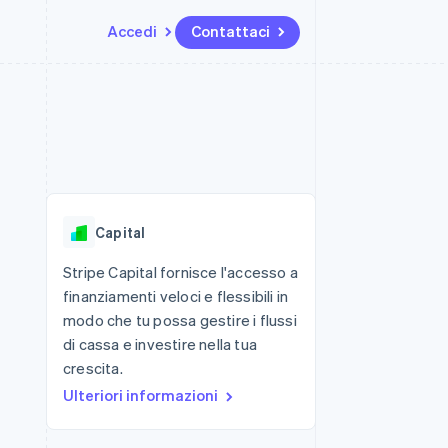
Accedi
Contattaci
Risorse
Ecosistema
Recapiti
me e marketplace
Altro
Integrazioni app
Partner
Contattaci
Product roadmap
ns
Esempi di codice
Stripe App Marketplace
Diventa nostro partner
Scopri cosa ti aspetta
 piattaforme
Blog per sviluppatori
 platforms
ibero
Stato dell'API
Radar
ari integrati
Prevenzione delle frodi
Capital
 fisiche
Atlas
Costituzione di start-up
Stripe Capital fornisce l'accesso a
finanziamenti veloci e flessibili in
Climate
Rimozione del carbonio
modo che tu possa gestire i flussi
di cassa e investire nella tua
Identity
Verifica online dell'identità
crescita.
Ulteriori informazioni