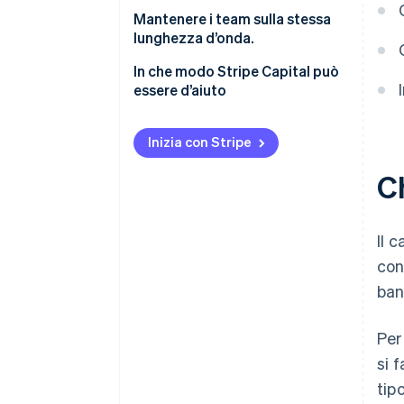
accantonamenti
Calcolo della quantità di
Mantenere i team sulla stessa
capitale circolante da
lunghezza d’onda.
conservare
In che modo Stripe Capital può
Mancata corrispondenza tra
essere d’aiuto
finanziamento e utilizzo
Rispondere ai cambiamenti
Inizia con Stripe
esterni
Ch
Il 
con
banc
Per
si 
tip