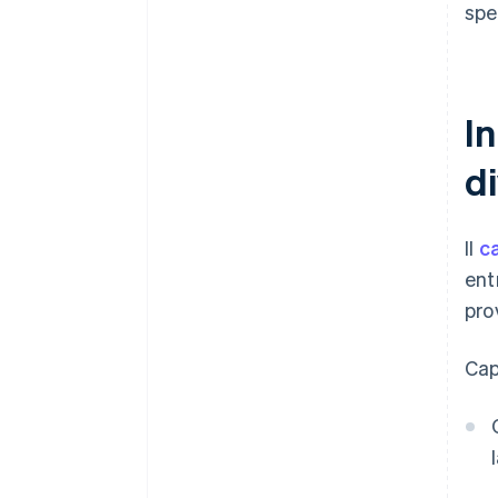
spe
In
di
Il
ca
ent
pro
Cap