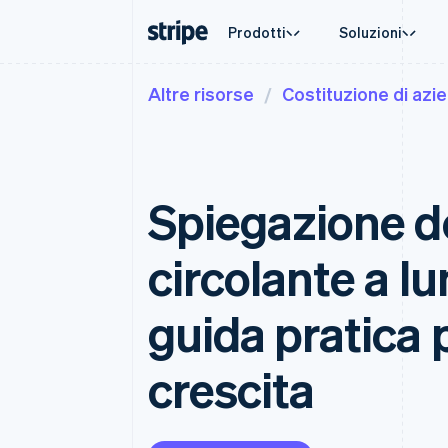
Prodotti
Soluzioni
Altre risorse
Costituzione di azi
Per fase
Documentazione
Fonti di apprendimento
Per casis
Assisten
Pagamenti
Ricavi
Aziende
Documentazione di Stripe
Blog
Commerc
Ottieni 
Payments
Billing
Start-up
Documentazione di riferimento dell'API
Storie dei clienti
Criptov
Piani di
Pagamenti online
Ricavi ricorrenti
Librerie e SDK
Guide
E-comm
Servizi 
Managed Payments
Metronome
Stripe Apps
Spiegazione de
Strument
Soluzione merchant of record
Addebito a consum
Automaz
Payment links
Subscriptions
Aziende 
Pagamenti senza codice
Gestire gli abboname
Pagamen
circolante a l
Checkout
Invoicing
Marketp
Interfacce di pagamento
Una tantum o ricorr
Gestion
preconfigurate
Tax
Piattaf
guida pratica p
Automazioni per imp
Elements
SaaS
Interfaccia utente flessibile
Revenue Recogniti
Automazione della c
Metodi di pagamento
crescita
Accesso a oltre 125
Stripe Sigma
Report personalizza
Terminal
Pagamenti di persona
Data Pipeline
Sincronizzazione dei
Authorization Boost
Accettazione ottimizzata