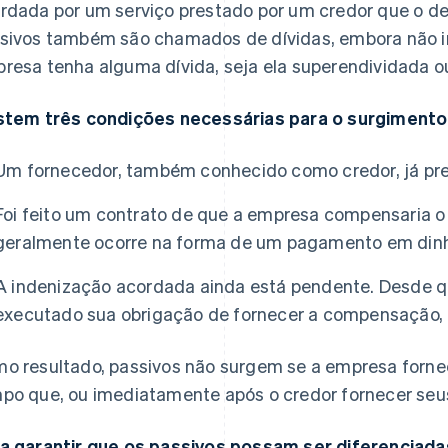
rdada por um serviço prestado por um credor que o dev
sivos também são chamados de dívidas, embora não 
resa tenha alguma dívida, seja ela superendividada o
stem três condições necessárias para o surgimento
Um fornecedor, também conhecido como credor, já pre
Foi feito um contrato de que a empresa compensaria o c
geralmente ocorre na forma de um pagamento em dinh
A indenização acordada ainda está pendente. Desde q
executado sua obrigação de fornecer a compensação, 
o resultado, passivos não surgem se a empresa for
po que, ou imediatamente após o credor fornecer seus
a garantir que os passivos possam ser diferenciada