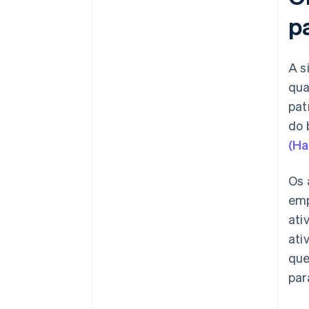
p
A s
qua
pat
do 
(Ha
Os 
emp
ati
ati
que
par