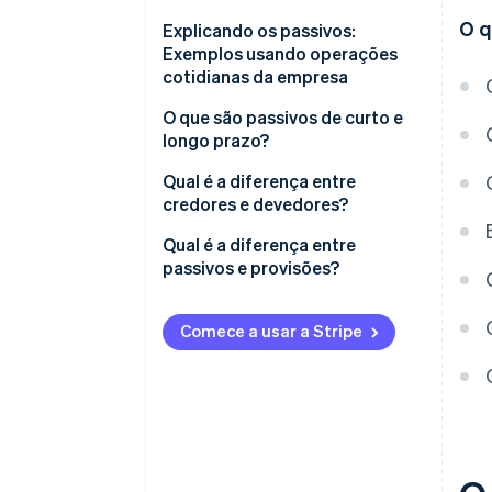
O q
Explicando os passivos:
Exemplos usando operações
cotidianas da empresa
O que são passivos de curto e
longo prazo?
Exemplos de passivos de curto
Qual é a diferença entre
prazo incluem:
credores e devedores?
Exemplos de passivos de longo
O fluxo de mercadorias e
Qual é a diferença entre
prazo incluem:
faturas dos fornecedores para
passivos e provisões?
a empresa e os clientes
Provisões não são reservas
Comece a usar a Stripe
Exemplo de provisões