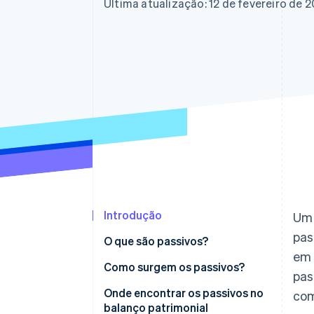
Última atualização: 12 de fevereiro de 
Introdução
Um 
pas
O que são passivos?
em 
Resumo dos passivos
Como surgem os passivos?
pas
relacionados à empresa
Onde encontrar os passivos no
com
balanço patrimonial