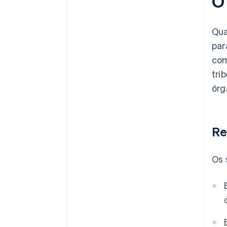
O
Qua
par
com
tri
órg
Re
Os 