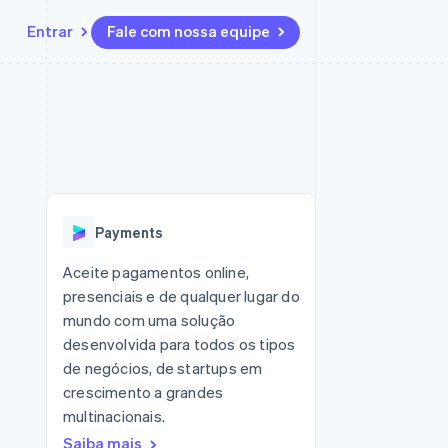
Entrar
Fale com nossa equipe
Recursos
Ecossistema
Contato
 marketplaces
Mais
Integrações de aplicativos
Parceiros
Fale com a equipe de vendas
Product roadmap
sões
Exemplos de códigos
Stripe App Marketplace
Seja um parceiro
Veja o que está chegando
ara plataformas
Blog de desenvolvedores
zer
Status da API
Radar
Prevenção de fraudes
Payments
Atlas
ativos
Incorporação de startups
Aceite pagamentos online,
presenciais e de qualquer lugar do
Climate
Remoção de carbono
mundo com uma solução
desenvolvida para todos os tipos
de negócios, de startups em
crescimento a grandes
multinacionais.
Saiba mais