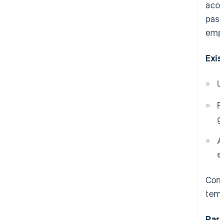
aco
pas
emp
Exi
Com
tem
Par