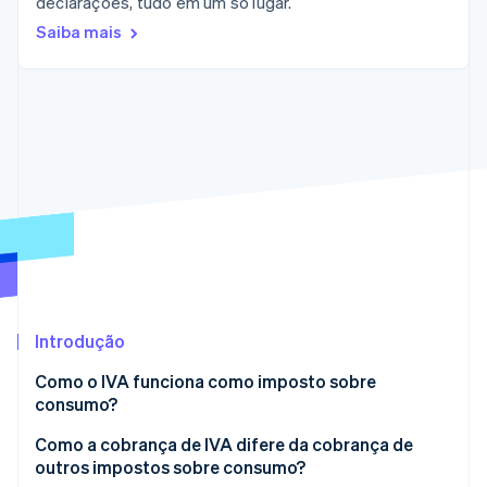
declarações, tudo em um só lugar.
Saiba mais
Ecossistema
Stripe Sessions 2026
Parceiros
Stripe App Marketplace
Veja como a Stripe está construindo a infraestrutura econô
Assista agora
Introdução
Como o IVA funciona como imposto sobre
consumo?
Como a cobrança de IVA difere da cobrança de
outros impostos sobre consumo?