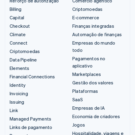
Reforço de autorização
Comércio agêntico
Billing
Criptomoedas
Capital
E-commerce
Checkout
Finanças integradas
Climate
Automação de finanças
Connect
Empresas do mundo
todo
Criptomoedas
Pagamentos no
Data Pipeline
aplicativo
Elements
Marketplaces
Financial Connections
Gestão dos valores
Identity
Plataformas
Invoicing
SaaS
Issuing
Empresas de IA
Link
Economia de criadores
Managed Payments
Jogos
Links de pagamento
Hospitalidade, viagens e