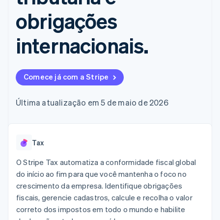
de 125
Recognition
Marketplaces
Gerenciar assinaturas
Authorization
Automação
obrigações
Plano de ação do
Gestão dos valores
Ofereça cobrança por
Boost
contábil
produto
Plataformas
uso
Otimizações
Stripe Sigma
Conferência anual das
SaaS
Emita cartões
internacionais.
de aceitação
Relatórios
sessões
respaldados por
Link
personalizados
Carreiras
stablecoins
Checkout
Data Pipeline
Sala de imprensa
Provisione e gerencie
acelerado
Sincronização
Stripe Press
serviços com agentes
Por setor
de dados
Comece já com a Stripe
Empresas de IA
Última atualização em 5 de maio de 2026
Economia de criadores
Contato
Recursos
Mais
Jogos
Fale com a equipe de
Product roadmap
Hospitalidade, viagens
Integrações de
vendas
Veja o que está chegando
e lazer
aplicativos
Seja um parceiro
Tax
Seguros
Exemplos de códigos
Radar
Mídia e entretenimento
Blog de
Prevenção de fraudes
O Stripe Tax automatiza a conformidade fiscal global
desenvolvedores
do início ao fim para que você mantenha o foco no
Organizações sem fins
Status da API
Atlas
lucrativos
Incorporação de startups
crescimento da empresa. Identifique obrigações
Serviços profissionais
fiscais, gerencie cadastros, calcule e recolha o valor
Climate
Setor público
Remoção de carbono
correto dos impostos em todo o mundo e habilite
Varejo