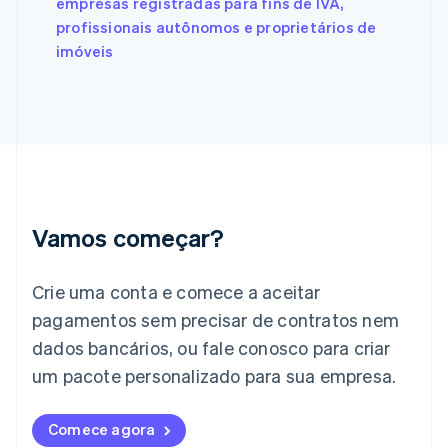
empresas registradas para fins de IVA,
Finlândia
profissionais autônomos e proprietários de
English
Svenska
França
imóveis
Français
English
Gibraltar
English
Grécia
English
Hungria
English
Índia
English
Vamos começar?
Irlanda
English
Crie uma conta e comece a aceitar
Itália
Italiano
English
pagamentos sem precisar de contratos nem
Japão
dados bancários, ou fale conosco para criar
日本語
English
Letônia
um pacote personalizado para sua empresa.
English
Liechtenstein
Comece agora
Deutsch
English