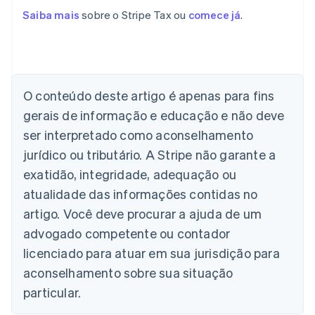
Saiba mais
sobre o Stripe Tax ou
comece já
.
O conteúdo deste artigo é apenas para fins
gerais de informação e educação e não deve
ser interpretado como aconselhamento
Alemanha
jurídico ou tributário. A Stripe não garante a
Deutsch
English
exatidão, integridade, adequação ou
Austrália
atualidade das informações contidas no
English
Áustria
artigo. Você deve procurar a ajuda de um
Deutsch
English
advogado competente ou contador
Bélgica
Nederlands
Français
Deutsch
English
licenciado para atuar em sua jurisdição para
Brasil
aconselhamento sobre sua situação
Português
English
Bulgária
particular.
English