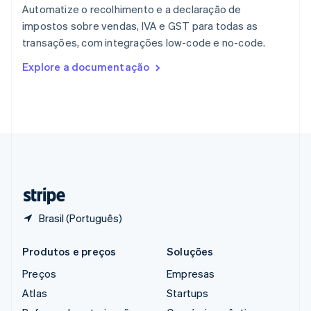
Reino Unido
Automatize o recolhimento e a declaração de
English
impostos sobre vendas, IVA e GST para todas as
República Tcheca
transações, com integrações low-code e no-code.
English
Romênia
Explore a documentação
English
Singapura
English
简体中文
Suécia
Svenska
English
Suíça
Deutsch
Français
Italiano
English
Tailândia
ไทย
English
Brasil (Português)
Produtos e preços
Soluções
Preços
Empresas
Atlas
Startups