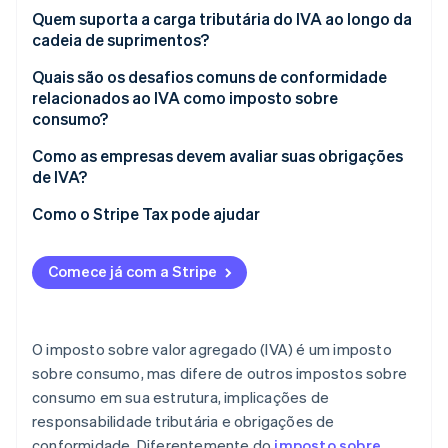
Quem suporta a carga tributária do IVA ao longo da
cadeia de suprimentos?
Quais são os desafios comuns de conformidade
relacionados ao IVA como imposto sobre
consumo?
Limites e prazos de cadastro
Como as empresas devem avaliar suas obrigações
de IVA?
Complexidade das alíquotas
Como o Stripe Tax pode ajudar
Regras para serviços digitais
Requisitos de manutenção de registros
Comece já com a Stripe
O imposto sobre valor agregado (IVA) é um imposto
sobre consumo, mas difere de outros impostos sobre
consumo em sua estrutura, implicações de
responsabilidade tributária e obrigações de
conformidade. Diferentemente do
imposto sobre