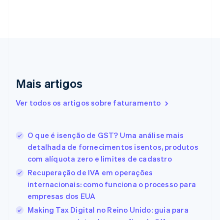
Canadá
English
Français
China continental
简体中文
English
Chipre
English
Croácia
English
Italiano
Mais artigos
Dinamarca
English
Emirados Árabes Unidos
Ver todos os artigos sobre faturamento
English
Eslováquia
O que é isenção de GST? Uma análise mais
English
Eslovênia
detalhada de fornecimentos isentos, produtos
English
Italiano
com alíquota zero e limites de cadastro
Espanha
Recuperação de IVA em operações
Español
English
Estados Unidos
internacionais: como funciona o processo para
English
Español
简体中文
empresas dos EUA
Estônia
Making Tax Digital no Reino Unido: guia para
English