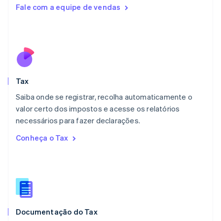
Lituânia
Fale com a equipe de vendas
English
Luxemburgo
Français
Deutsch
English
Malásia
English
简体中文
Malta
English
Tax
México
Español
English
Saiba onde se registrar, recolha automaticamente o
Noruega
valor certo dos impostos e acesse os relatórios
English
necessários para fazer declarações.
Nova Zelândia
English
Conheça o Tax
Países Baixos
Nederlands
English
Polônia
English
Portugal
Português
English
RAE de Hong Kong, China
Documentação do Tax
English
简体中文