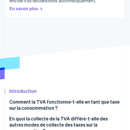
envoie vos déclarations automatiquement.
Découvrez les prochaines évolutions
Commerce en ligne
En savoir plus
Radar
Prévention de la fraude
Écosystème
Atlas
Constitution de start-up
Partenaires
Climate
Stripe App Marketplace
Élimination du carbone
Identity
Vérification de l'identité
Introduction
Stripe Sessions 2026
Découvrez comment Stripe construit l’infrastructure écono
Comment la TVA fonctionne-t-elle en tant que taxe
Regarder la vidéo
sur la consommation ?
En quoi la collecte de la TVA diffère-t-elle des
autres modes de collecte des taxes sur la