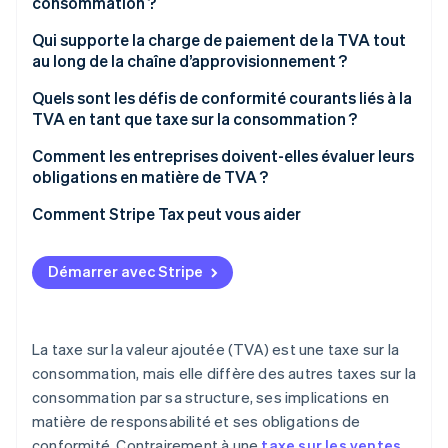
consommation ?
Qui supporte la charge de paiement de la TVA tout
au long de la chaîne d’approvisionnement ?
Quels sont les défis de conformité courants liés à la
TVA en tant que taxe sur la consommation ?
Seuils d’immatriculation et délais
Comment les entreprises doivent-elles évaluer leurs
obligations en matière de TVA ?
Complexité des tarifs
Comment Stripe Tax peut vous aider
Les règles applicables aux services numériques
Exigences en matière de tenue de registres
Démarrer avec Stripe
La taxe sur la valeur ajoutée (TVA) est une taxe sur la
consommation, mais elle diffère des autres taxes sur la
consommation par sa structure, ses implications en
matière de responsabilité et ses obligations de
conformité. Contrairement à une
taxe sur les ventes
,