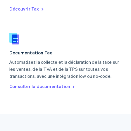
English
Découvrir Tax
Portugal
Português
English
R.A.S. de Hong Kong, Chine
English
简体中文
République tchèque
English
Roumanie
Documentation Tax
English
Royaume-Uni
Automatisez la collecte et la déclaration de la taxe sur
English
les ventes, de la TVA et de la TPS sur toutes vos
Singapour
transactions, avec une intégration low ou no-code.
English
简体中文
Slovaquie
Consulter la documentation
English
Slovénie
English
Italiano
Suède
Svenska
English
Suisse
Deutsch
Français
Italiano
English
Thaïlande