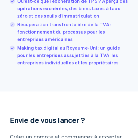
Qu’est-ce que l’exonération de TPS ? Aperçu des
Espagne
Español
English
opérations exonérées, des biens taxés à taux
Estonie
zéro et des seuils d’immatriculation
English
Récupération transfrontalière de la TVA :
États-Unis
fonctionnement du processus pour les
English
Español
简体中文
Finlande
entreprises américaines
English
Svenska
Making tax digital au Royaume-Uni : un guide
France
pour les entreprises assujetties à la TVA, les
Français
English
entreprises individuelles et les propriétaires
Gibraltar
English
Grèce
English
Hongrie
English
Inde
English
Irlande
Envie de vous lancer ?
English
Italie
Italiano
English
Créez un compte et commencez à accepter
Japon