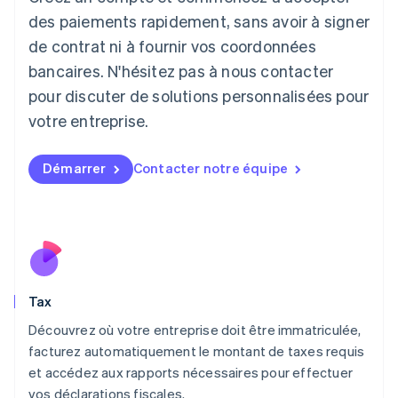
日本語
English
des paiements rapidement, sans avoir à signer
Lettonie
de contrat ni à fournir vos coordonnées
English
bancaires. N'hésitez pas à nous contacter
Liechtenstein
pour discuter de solutions personnalisées pour
Deutsch
English
Lituanie
votre entreprise.
English
Luxembourg
Français
Deutsch
English
Démarrer
Contacter notre équipe
Malaisie
English
简体中文
Malte
English
Mexique
Español
English
Norvège
Tax
English
Nouvelle-Zélande
Découvrez où votre entreprise doit être immatriculée,
English
facturez automatiquement le montant de taxes requis
Pays-Bas
et accédez aux rapports nécessaires pour effectuer
Nederlands
English
vos déclarations fiscales.
Pologne