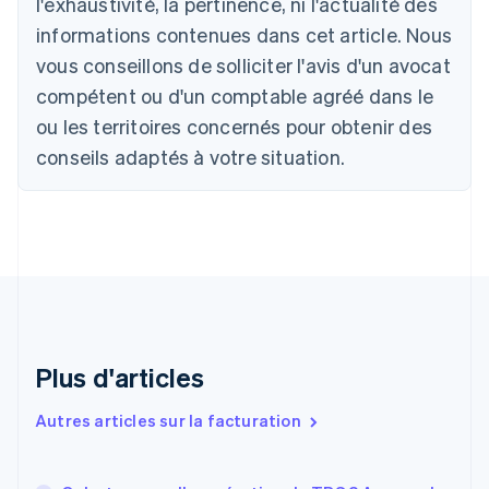
l'exhaustivité, la pertinence, ni l'actualité des
Australie
English
informations contenues dans cet article. Nous
Autriche
vous conseillons de solliciter l'avis d'un avocat
Deutsch
English
Belgique
compétent ou d'un comptable agréé dans le
Nederlands
Français
Deutsch
English
ou les territoires concernés pour obtenir des
Brésil
conseils adaptés à votre situation.
Português
English
Bulgarie
English
Canada
English
Français
Chine continentale
简体中文
English
Chypre
English
Croatie
Plus d'articles
English
Italiano
Danemark
Autres articles sur la facturation
English
Émirats arabes unis
English