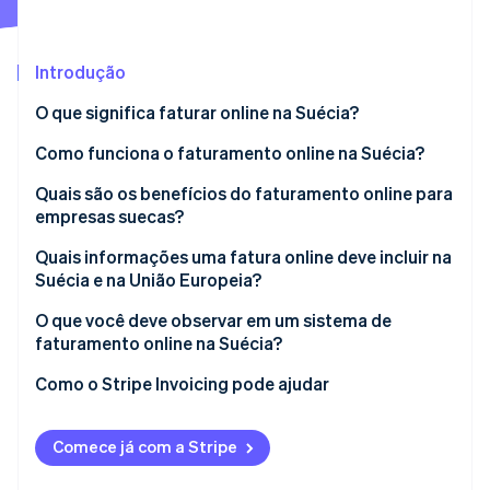
Ecossistema
Introdução
Stripe Sessions 2026
Parceiros
O que significa faturar online na Suécia?
Stripe App Marketplace
Veja como a Stripe está construindo a infraestrutura econô
Assista agora
Faturas digitais
Como funciona o faturamento online na Suécia?
Faturas eletrônicas (legíveis por sistema)
1. A fatura é criada digitalmente
Quais são os benefícios do faturamento online para
empresas suecas?
2. A fatura é enviada eletronicamente
Pagamentos mais rápidos e fluxo de caixa mais
Quais informações uma fatura online deve incluir na
3. O cliente processa e paga
saudável
Suécia e na União Europeia?
4. Pagamento é rastreado e registrado
Menos carga administrativa
Identificadores principais da fatura
O que você deve observar em um sistema de
faturamento online na Suécia?
Menos erros e contestações
Detalhes do vendedor e comprador
Conformidade por padrão
Como o Stripe Invoicing pode ajudar
Conformidade integrada
Descrição do que foi vendido
Formatos de envio flexíveis
Melhor visibilidade e acompanhamento
IVA e totais
Comece já com a Stripe
Cobrança de pagamentos que reduza atrasos
Menor impacto ambiental
Termos de pagamento