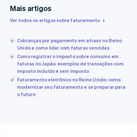
Eslováquia
Mais artigos
English
Eslovênia
Ver todos os artigos sobre faturamento
English
Italiano
Espanha
Español
English
Cobranças por pagamento em atraso no Reino
Estados Unidos
Unido e como lidar com faturas vencidas
English
Español
简体中文
Estônia
Como registrar o imposto sobre consumo em
English
faturas no Japão: exemplos de transações com
Finlândia
imposto incluído e sem imposto
English
Svenska
França
Faturamento eletrônico no Reino Unido: como
Français
English
modernizar seu faturamento e se preparar para
Gibraltar
o futuro
English
Grécia
English
Hungria
English
Índia
English