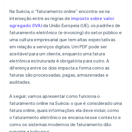
Automação que elimina tarefas manuais
Na Suécia, o “faturamento online” encontra-se na
Preparação para múltiplas moedas e conformidade
interseção entre as regras de
imposto sobre valor
com a UE
agregado (IVA)
da União Europeia (UE), os padrões de
Integrações e acesso a dados
faturamento eletrônico (e-invoicing) do setor público e
uma cultura empresarial que tem altas expectativas
em relação a serviços digitais. Um PDF pode ser
aceitável para um cliente, enquanto uma fatura
eletrônica estruturada é obrigatória para outro. A
diferença entre os dois impacta a forma como as
faturas são processadas, pagas, armazenadas e
auditadas.
A seguir, vamos apresentar como funciona o
faturamento online na Suécia: o que é considerado uma
fatura online, quais informações ela deve incluir, como
o faturamento eletrônico se encaixa nesse contexto e
como os sistemas modernos de faturamento dão
suporte a tudo isso.