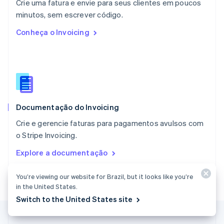
Crie uma fatura e envie para seus clientes em poucos
Nova Zelândia
English
minutos, sem escrever código.
Países Baixos
Conheça o Invoicing
Nederlands
English
Polônia
English
Portugal
Português
English
RAE de Hong Kong, China
English
简体中文
Documentação do Invoicing
Reino Unido
English
Crie e gerencie faturas para pagamentos avulsos com
República Tcheca
o Stripe Invoicing.
English
Romênia
Explore a documentação
English
Singapura
You’re viewing our website for Brazil, but it looks like you’re
English
简体中文
in the United States.
Suécia
Svenska
English
Switch to the United States site
Suíça
Deutsch
Français
Italiano
English