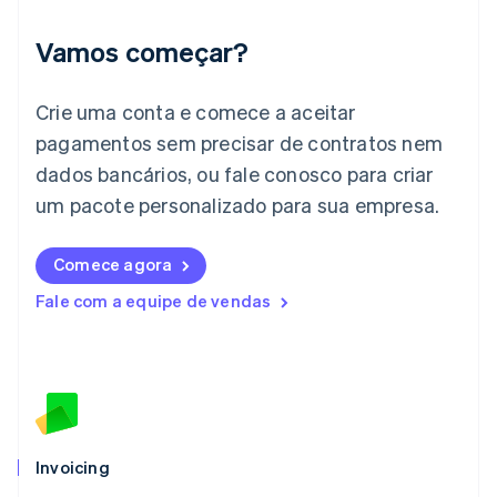
Irlanda
English
Vamos começar?
Itália
Italiano
English
Japão
Crie uma conta e comece a aceitar
日本語
English
pagamentos sem precisar de contratos nem
Letônia
dados bancários, ou fale conosco para criar
English
Liechtenstein
um pacote personalizado para sua empresa.
Deutsch
English
Lituânia
English
Comece agora
Luxemburgo
Fale com a equipe de vendas
Français
Deutsch
English
Malásia
English
简体中文
Malta
English
México
Español
English
Noruega
Invoicing
English