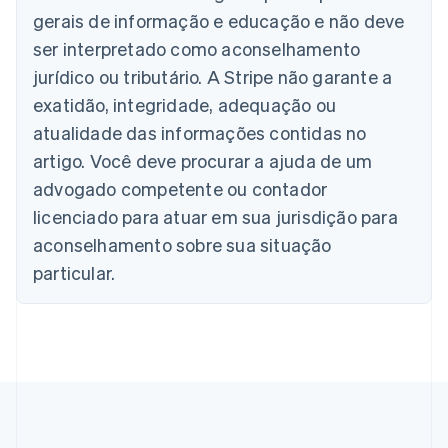
Austrália
gerais de informação e educação e não deve
English
ser interpretado como aconselhamento
Áustria
jurídico ou tributário. A Stripe não garante a
Deutsch
English
Bélgica
exatidão, integridade, adequação ou
Nederlands
Français
Deutsch
English
atualidade das informações contidas no
Brasil
Português
English
artigo. Você deve procurar a ajuda de um
Bulgária
advogado competente ou contador
English
Canadá
licenciado para atuar em sua jurisdição para
English
Français
aconselhamento sobre sua situação
China continental
particular.
简体中文
English
Chipre
English
Croácia
English
Italiano
Dinamarca
English
Emirados Árabes Unidos
English