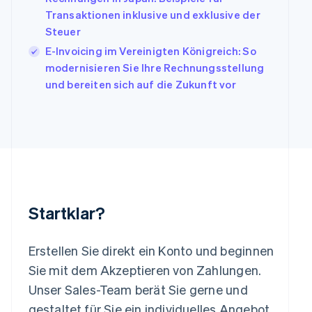
Kanada
Transaktionen inklusive und exklusive der
English
Français
Steuer
Kroatien
English
Italiano
E-Invoicing im Vereinigten Königreich: So
Lettland
modernisieren Sie Ihre Rechnungsstellung
English
und bereiten sich auf die Zukunft vor
Liechtenstein
Deutsch
English
Litauen
English
Luxemburg
Français
Deutsch
English
Malaysia
English
简体中文
Malta
Startklar?
English
Mexiko
Español
English
Erstellen Sie direkt ein Konto und beginnen
Neuseeland
Sie mit dem Akzeptieren von Zahlungen.
English
Niederlande
Unser Sales-Team berät Sie gerne und
Nederlands
English
gestaltet für Sie ein individuelles Angebot,