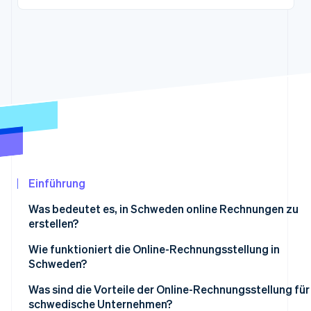
Betrugsprävention
Ecosystem
Atlas
Start-up-Gründung
Partner
Stripe App-Marktplatz
Climate
CO₂-Entnahme
Stripe-Sessions 2026
Erfahren Sie, wie Stripe Lösungen für die Wirtschaf
Jetzt ansehen
Einführung
Was bedeutet es, in Schweden online Rechnungen zu
erstellen?
Digitale Rechnungen
Wie funktioniert die Online-Rechnungsstellung in
Schweden?
E-Rechnungen (systemlesbar)
1. Die Rechnung wird digital erstellt
Was sind die Vorteile der Online-Rechnungsstellung für
schwedische Unternehmen?