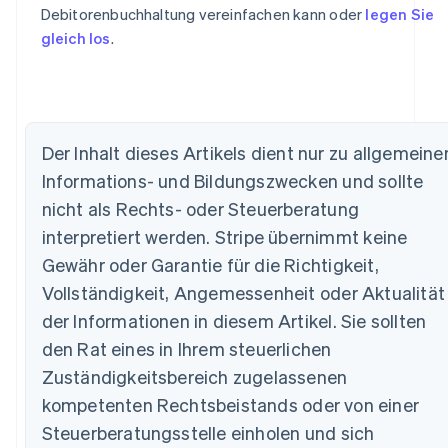
Debitorenbuchhaltung vereinfachen kann oder
legen Sie
gleich los
.
Der Inhalt dieses Artikels dient nur zu allgemeine
Informations- und Bildungszwecken und sollte
nicht als Rechts- oder Steuerberatung
interpretiert werden. Stripe übernimmt keine
Australien
Gewähr oder Garantie für die Richtigkeit,
English
Vollständigkeit, Angemessenheit oder Aktualität
Belgien
Nederlands
Français
Deutsch
English
der Informationen in diesem Artikel. Sie sollten
Brasilien
den Rat eines in Ihrem steuerlichen
Português
English
Bulgarien
Zuständigkeitsbereich zugelassenen
English
kompetenten Rechtsbeistands oder von einer
Dänemark
Steuerberatungsstelle einholen und sich
English