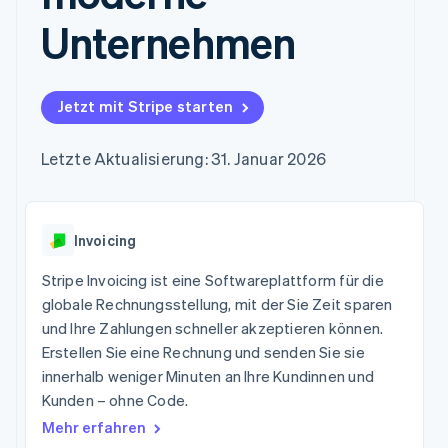
Data Pipeline
Marktplatz auf
Geldmanagement
Zugriff auf mehr als
Datensynchronisierung
Unternehmen
Produkt-Roadmap
Grundlagen der
Plattformen
125
Stripe Sessions
Abonnementverwaltung
SaaS
Terminal
Karriere
Zahlungen vor Ort
Newsroom
So setzen Sie
Authorization
Stripe Press
nutzungsbasierte
Jetzt mit Stripe starten
Boost
Abrechnung um
Nach Branche
Optimierung der
Stablecoin-gestützte
Autorisierungsraten
Letzte Aktualisierung: 31. Januar 2026
Karten ausgeben: So
Link
KI-Unternehmen
Kontakt
geht´s
Beschleunigter
Creator Economy
Bereitstellung und
Bezahlvorgang
Gaming
Verwaltung von
Sales-Team
Financial
Bewirtung, Reisen und
Diensten mit Agenten
kontaktieren
Invoicing
Connections
Freizeit
Partner werden
Verbundene
Versicherungen
Stripe Invoicing ist eine Softwareplattform für die
Medien und
Finanzdaten
Unterhaltung
globale Rechnungsstellung, mit der Sie Zeit sparen
Ressourcen
Gemeinnützige
und Ihre Zahlungen schneller akzeptieren können.
Organisationen
Erstellen Sie eine Rechnung und senden Sie sie
App-Integrationen
Fachdienstleistungen
Mehr
Code-Beispiele
Öffentlicher Sektor
innerhalb weniger Minuten an Ihre Kundinnen und
Product roadmap
Entwickler-Blog
Einzelhandel
Kunden – ohne Code.
Ausblick
API-Status
Mehr erfahren
Radar