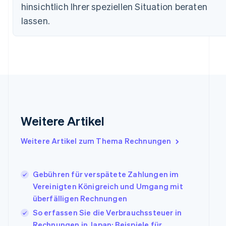
Deutschland
hinsichtlich Ihrer speziellen Situation beraten
Deutsch
English
lassen.
Estland
English
Festlandchina
简体中文
English
Finnland
English
Svenska
Frankreich
Français
English
Gibraltar
English
Weitere Artikel
Griechenland
English
Weitere Artikel zum Thema Rechnungen
Indien
English
Irland
Gebühren für verspätete Zahlungen im
English
Vereinigten Königreich und Umgang mit
Italien
überfälligen Rechnungen
Italiano
English
Japan
So erfassen Sie die Verbrauchssteuer in
日本語
English
Rechnungen in Japan: Beispiele für