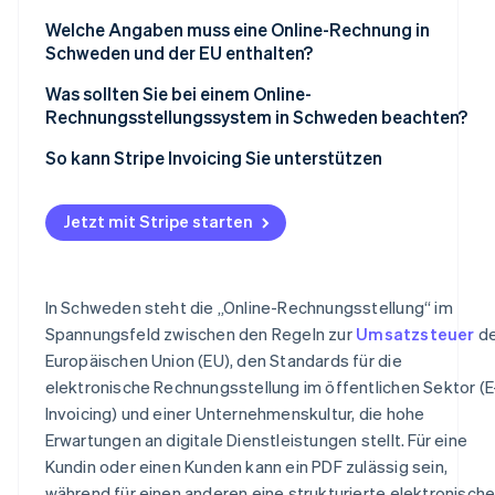
2. Die Rechnung wird elektronisch versendet
Schnellere Zahlungen und gesünderer Cashflow
Welche Angaben muss eine Online-Rechnung in
3. Verarbeitung und Bezahlung durch die Kundinnen un
Schweden und der EU enthalten?
Kunden
Weniger Verwaltungsaufwand
Wesentliche Rechnungsangaben
Was sollten Sie bei einem Online-
4. Nachverfolgung und Erfassung der Zahlung
Weniger Fehler und Anfechtungen
Rechnungsstellungssystem in Schweden beachten?
Verkäufer- und Käuferangaben
Integrierte Compliance
Standardmäßig Compliance
So kann Stripe Invoicing Sie unterstützen
Beschreibung dessen, was Sie verkaufen
Bessere Transparenz und Nachverfolgung
Flexible Zustellungsformate
Umsatzsteuer und Gesamtbeträge
Jetzt mit Stripe starten
Geringere Umweltbelastung
Zahlungseinzug, der Verzögerungen reduziert
Zahlungsbedingungen
Automatisierung, die Routineaufgaben eliminiert
In Schweden steht die „Online-Rechnungsstellung“ im
Mehrwährungsfähigkeit und EU-Konformität
Spannungsfeld zwischen den Regeln zur
Umsatzsteuer
de
Europäischen Union (EU), den Standards für die
Integrationen und Datenzugriff
elektronische Rechnungsstellung im öffentlichen Sektor (E
Invoicing) und einer Unternehmenskultur, die hohe
Erwartungen an digitale Dienstleistungen stellt. Für eine
Kundin oder einen Kunden kann ein PDF zulässig sein,
während für einen anderen eine strukturierte elektronisch