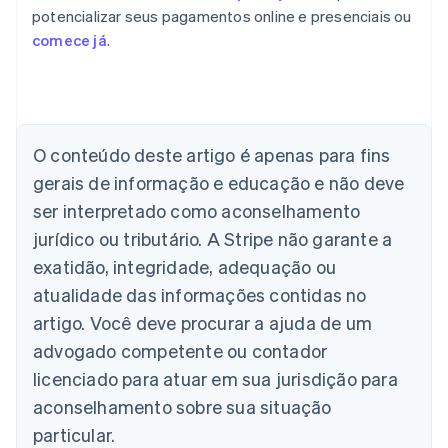
potencializar seus pagamentos online e presenciais ou
comece já
.
Alemanha
O conteúdo deste artigo é apenas para fins
Deutsch
English
Austrália
gerais de informação e educação e não deve
English
ser interpretado como aconselhamento
Áustria
jurídico ou tributário. A Stripe não garante a
Deutsch
English
Bélgica
exatidão, integridade, adequação ou
Nederlands
Français
Deutsch
English
atualidade das informações contidas no
Brasil
Português
English
artigo. Você deve procurar a ajuda de um
Bulgária
advogado competente ou contador
English
Canadá
licenciado para atuar em sua jurisdição para
English
Français
aconselhamento sobre sua situação
China continental
particular.
简体中文
English