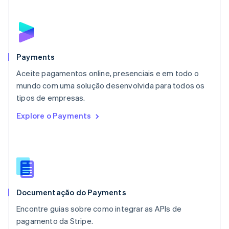
Malásia
English
简体中文
Malta
English
México
Español
English
Payments
Noruega
Aceite pagamentos online, presenciais e em todo o
English
mundo com uma solução desenvolvida para todos os
Nova Zelândia
English
tipos de empresas.
Países Baixos
Explore o Payments
Nederlands
English
Polônia
English
Portugal
Português
English
RAE de Hong Kong, China
English
简体中文
Documentação do Payments
Reino Unido
English
Encontre guias sobre como integrar as APIs de
República Tcheca
pagamento da Stripe.
English