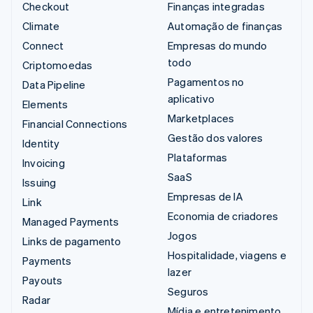
Checkout
Finanças integradas
Climate
Automação de finanças
Connect
Empresas do mundo
todo
Criptomoedas
Pagamentos no
Data Pipeline
aplicativo
Elements
Marketplaces
Financial Connections
Gestão dos valores
Identity
Plataformas
Invoicing
SaaS
Issuing
Empresas de IA
Link
Economia de criadores
Managed Payments
Jogos
Links de pagamento
Hospitalidade, viagens e
Payments
lazer
Payouts
Seguros
Radar
Mídia e entretenimento