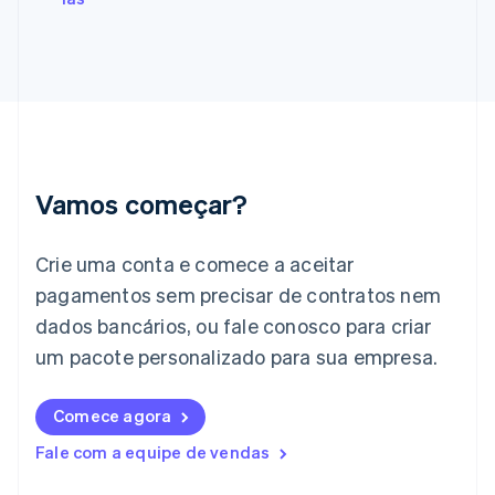
Gibraltar
English
Grécia
English
Hungria
English
Índia
English
Irlanda
Vamos começar?
English
Itália
Crie uma conta e comece a aceitar
Italiano
English
Japão
pagamentos sem precisar de contratos nem
日本語
English
dados bancários, ou fale conosco para criar
Letônia
English
um pacote personalizado para sua empresa.
Liechtenstein
Deutsch
English
Comece agora
Lituânia
English
Fale com a equipe de vendas
Luxemburgo
Français
Deutsch
English