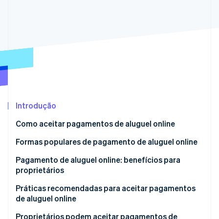
Ecossistema
Stripe Sessions 2026
Parceiros
Stripe App Marketplace
Veja como a Stripe está construindo a infraestrutura econô
Assista agora
Introdução
Como aceitar pagamentos de aluguel online
Formas populares de pagamento de aluguel online
Pagamento de aluguel online: benefícios para
proprietários
Pagamento de aluguel online: benefícios para
Práticas recomendadas para aceitar pagamentos
inquilinos
de aluguel online
Proprietários podem aceitar pagamentos de