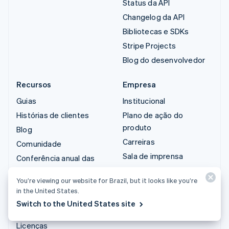
Status da API
Changelog da API
Bibliotecas e SDKs
Stripe Projects
Blog do desenvolvedor
Recursos
Empresa
Guias
Institucional
Histórias de clientes
Plano de ação do
produto
Blog
Carreiras
Comunidade
Sala de imprensa
Conferência anual das
sessões
Stripe Press
You’re viewing our website for Brazil, but it looks like you’re
Privacidade e termos
Fale com a equipe de
in the United States.
vendas
Atividades proibidas e
Switch to the United States site
restritas
Licenças