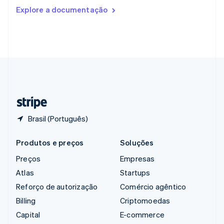
Romênia
Explore a documentação
English
Singapura
English
简体中文
Suécia
Svenska
English
Suíça
Deutsch
Français
Italiano
English
Tailândia
ไทย
English
Brasil (Português)
Produtos e preços
Soluções
Preços
Empresas
Atlas
Startups
Reforço de autorização
Comércio agêntico
Billing
Criptomoedas
Capital
E-commerce