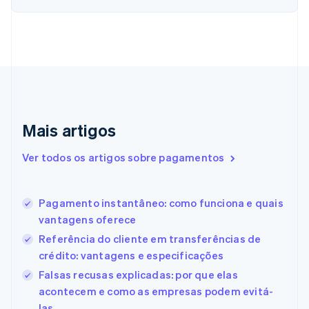
Chipre
English
Croácia
English
Italiano
Dinamarca
English
Emirados Árabes Unidos
English
Eslováquia
Mais artigos
English
Eslovênia
Ver todos os artigos sobre pagamentos
English
Italiano
Espanha
Español
English
Pagamento instantâneo: como funciona e quais
Estados Unidos
vantagens oferece
English
Español
简体中文
Estônia
Referência do cliente em transferências de
English
crédito: vantagens e especificações
Finlândia
Falsas recusas explicadas: por que elas
English
Svenska
França
acontecem e como as empresas podem evitá-
Français
English
las