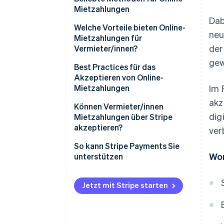
Mietzahlungen
Dab
Welche Vorteile bieten Online-
neu
Mietzahlungen für
der
Vermieter/innen?
gew
Welche Vorteile bieten Online-
Best Practices für das
Mietzahlungen für
Akzeptieren von Online-
Mieter/innen?
Mietzahlungen
Im 
akz
Können Vermieter/innen
dig
Mietzahlungen über Stripe
akzeptieren?
ver
So kann Stripe Payments Sie
Wor
unterstützen
Jetzt mit Stripe starten