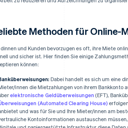
Arbeit zu reduzieren und Aufzeichnungen zu organisier
eliebte Methoden für Online-
dinnen und Kunden bevorzugen es oft, ihre Miete onlin
nell und sicher ist. Hier finden Sie einige Zahlungsmet
eptieren können:
Banküberweisungen:
Dabei handelt es sich um eine di
Mieter/innen die Mietzahlungen von ihrem Bankkonto au
über
elektronische Geldüberweisungen
(EFT), Bankü
Überweisungen (Automated Clearing House)
erfolgen
anbietet und was für Sie und Ihre Mieter/innen am best
vertrauliche Kontoinformationen austauschen müssen, so
digitale und papiergestützte Infrastruktur diese Daten