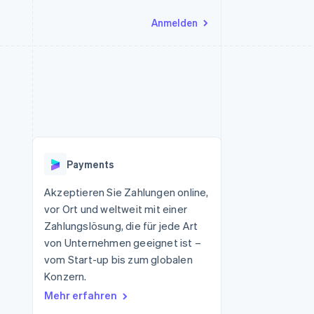
Anmelden
Ressourcen
Ecosystem
Kontakt
nd Marktplätze
Mehr
App-Integrationen
Partner
Sales-Team kontaktieren
Product roadmap
Code-Beispiele
Stripe App-Marktplatz
Partner werden
Ausblick
 Plattformen
Entwickler-Blog
eit
API-Status
Radar
Betrugsprävention
Payments
Atlas
onen
Start-up-Gründung
Akzeptieren Sie Zahlungen online,
vor Ort und weltweit mit einer
Climate
CO₂-Entnahme
Zahlungslösung, die für jede Art
von Unternehmen geeignet ist –
Identity
Online-Identitätsprüfung
vom Start-up bis zum globalen
Konzern.
Mehr erfahren