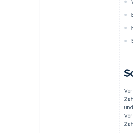
S
Ver
Zah
und
Ver
Zah