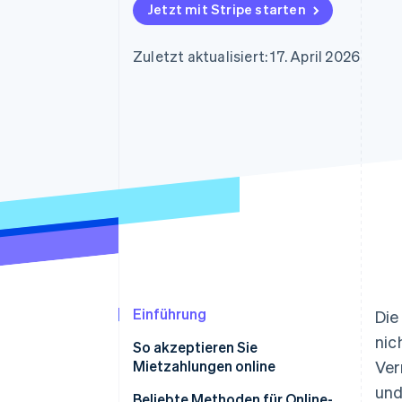
Optimierung der
Datensynchronisier
Jetzt mit Stripe starten
Autorisierungsraten
Link
Beschleunigter Bezahlvorgang
Zuletzt aktualisiert: 17. April 2026
Financial Connections
Verbundene Finanzdaten
Einführung
Die
nic
So akzeptieren Sie
Mietzahlungen online
Ver
und
Beliebte Methoden für Online-