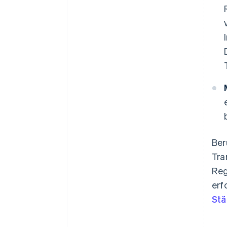
Ber
Tra
Reg
erf
Stä