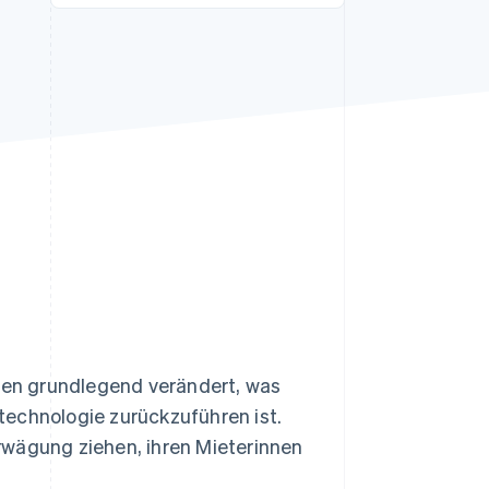
Stripe-Sessions 2026
Erfahren Sie, wie Stripe
Lösungen für die
Wirtschaftsinfrastruktur
für KI aufbaut.
Jetzt ansehen
hren grundlegend verändert, was
stechnologie zurückzuführen ist.
rwägung ziehen, ihren Mieterinnen