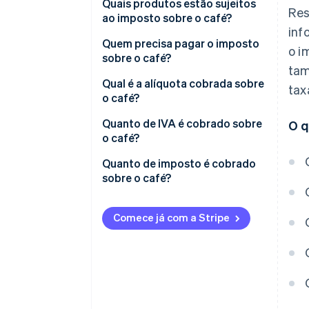
Quais produtos estão sujeitos
Res
ao imposto sobre o café?
inf
Quem precisa pagar o imposto
o i
sobre o café?
tam
Qual é a alíquota cobrada sobre
tax
o café?
Alíquota de imposto para café
Quanto de IVA é cobrado sobre
O q
torrado e café instantâneo
o café?
Alíquotas tributárias para
Quanto de imposto é cobrado
produtos que contenham café
sobre o café?
torrado
Taxas de importação para
Alíquotas tributárias para
produtos de café
Comece já com a Stripe
produtos que contêm café
instantâneo