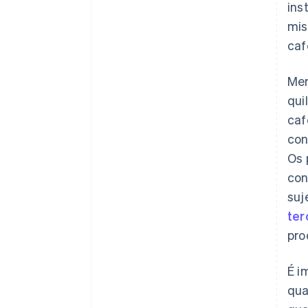
ins
mis
caf
Mer
qui
caf
con
Os 
con
suj
ter
pro
É i
qua