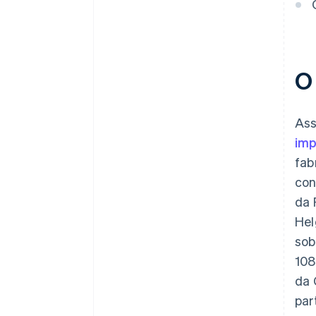
O
Ass
imp
fab
con
da 
Hel
sob
108
da 
par