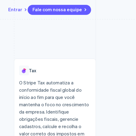
Entrar
Fale com nossa equipe
Recursos
Ecossistema
Contato
 marketplaces
Mais
Integrações de aplicativos
Parceiros
Fale com a equipe de vendas
Product roadmap
sões
Exemplos de códigos
Stripe App Marketplace
Seja um parceiro
Veja o que está chegando
ara plataformas
Blog de desenvolvedores
zer
Status da API
Radar
Prevenção de fraudes
Tax
Atlas
ativos
Incorporação de startups
O Stripe Tax automatiza a
conformidade fiscal global do
Climate
Remoção de carbono
início ao fim para que você
mantenha o foco no crescimento
da empresa. Identifique
obrigações fiscais, gerencie
cadastros, calcule e recolha o
valor correto dos impostos em