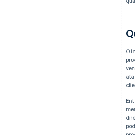
qua
Q
O i
pro
ven
ata
cli
Ent
mem
dir
pod
pro