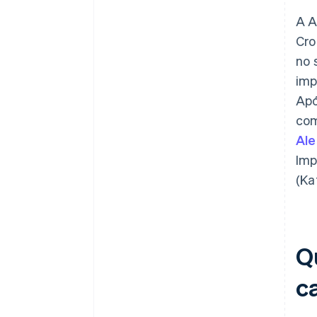
A A
Cro
no 
imp
Apó
com
Al
Imp
(Ka
Q
c