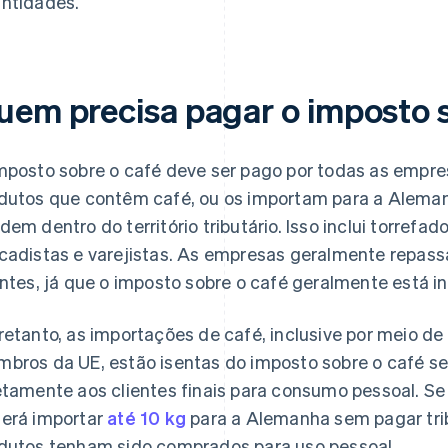
ntidades.
uem precisa pagar o imposto s
mposto sobre o café deve ser pago por todas as empr
dutos que contêm café, ou os importam para a Alemanh
dem dentro do território tributário. Isso inclui torrefa
cadistas e varejistas. As empresas geralmente repass
entes, já que o imposto sobre o café geralmente está i
retanto, as importações de café, inclusive por meio de 
bros da UE, estão isentas do imposto sobre o café s
etamente aos clientes finais para consumo pessoal. Se
erá importar
até 10 kg
para a Alemanha sem pagar trib
dutos tenham sido comprados para uso pessoal.