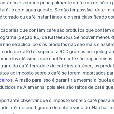
tantâneo é vendido principalmente na forma de pó ou g
turá-lo com água quente. Se não for possível determin
é torrado ou café instantâneo, ele será classificado c
cadorias que contêm café são produtos que contêm d
lograma (Seção 1(5) da KaffeeStG). Se houver menos d
é não se aplica, pois os produtos não são mais classi
teúdo de café for superior a 900 gramas por quilogram
produtos clássicos que contêm café são cappuccinos, 
trário do café torrado e do café instantâneo, os prod
eitos ao imposto sobre o café se forem importados p
ceiros
. A razão para isso é garantir a mesma alíquot
duzidos na Alemanha, pois eles são feitos de café que j
mportante observar que o imposto sobre o café passa a 
ndo até mesmo 1 grama de café é vendido. Não há limi