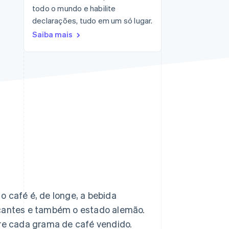
todo o mundo e habilite
Stripe Sessions 2026
Veja como a Stripe está
declarações, tudo em um só lugar.
construindo a
Saiba mais
infraestrutura
econômica da IA.
Assista agora
 o café é, de longe, a bebida
icantes e também o estado alemão.
bre cada grama de café vendido.