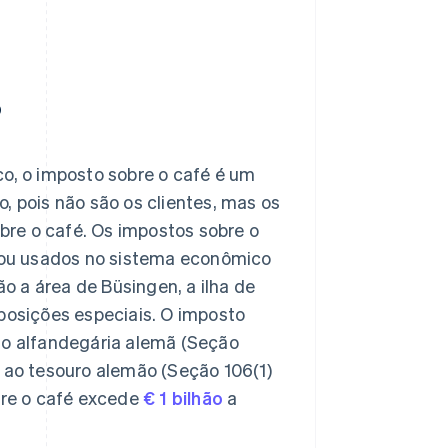
?
co, o imposto sobre o café é um
to, pois não são os clientes, mas os
re o café. Os impostos sobre o
 ou usados no sistema econômico
 a área de Büsingen, a ilha de
sposições especiais. O imposto
ão alfandegária alemã (Seção
s ao tesouro alemão (Seção 106(1)
obre o café excede
€ 1 bilhão
a