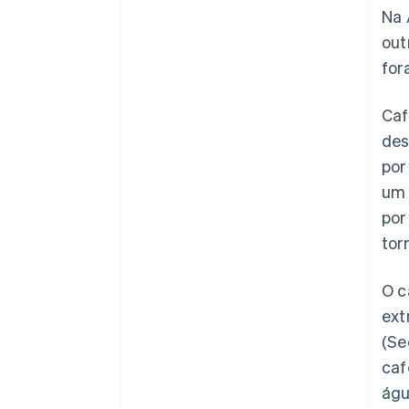
Na 
out
for
Caf
des
por
um 
por
tor
O c
ext
(Se
caf
águ