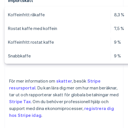
Importskatt
Koffeinfritt råkaffe
8,3 %
Rostat kaffe med koffein
7,5 %
Koffeinfritt rostat kaffe
9 %
Snabbkaffe
9 %
För mer information om
skatter
, besök
Stripe
resursportal
. Du kan lära dig mer om hur man beräknar,
tar ut och rapporterar skatt för globala betalningar med
Stripe Tax
. Om du behöver professionell hjälp och
support med dina ekonomiprocesser,
registrera dig
Australien
hos Stripe idag
.
English
Belgien
Nederlands
Français
Deutsch
English