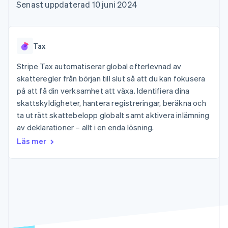
Godkännandeoptimeringar
Recognition
Företag
Senast uppdaterad 10 juni 2024
Plattformar
Erbjud
Link
Automatiserad
SaaS
användningsbaserad
Accelererad kassaprocess
redovisning
Produktplan
fakturering
Financial Connections
Stripe Sigma
Sessions årliga
Utfärda stablecoin-
Länkade finanskontodata
Anpassade
konferens
stödda kort
Tax
rapporter
Karriärer
Tillhandahåll och
Efter bransch
Data Pipeline
Nyhetsrum
hantera tjänster med
Stripe Tax automatiserar global efterlevnad av
Datasynkronisering
Stripe Press
agenter
skatteregler från början till slut så att du kan fokusera
AI-företag
Kreatörsekonomi
på att få din verksamhet att växa. Identifiera dina
Spel
skattskyldigheter, hantera registreringar, beräkna och
Besöksnäring, resor
Kontakt
Mer
Resurser
ta ut rätt skattebelopp globalt samt aktivera inlämning
och fritid
Product roadmap
Försäkringsbolag
av deklarationer – allt i en enda lösning.
Kontakta säljteamet
Se vad som kommer härnäst
Media och
Appintegrationer
Bli partner
Läs mer
underhållning
Kodexempel
Radar
Ideella organisationer
Utvecklarblogg
Bedrägeribekämpning
Professionella tjänster
API-status
Offentlig sektor
Atlas
Detaljhandel
Bolagsbildning för startups
Climate
Koldioxidinfångning
Ecosystem
Identity