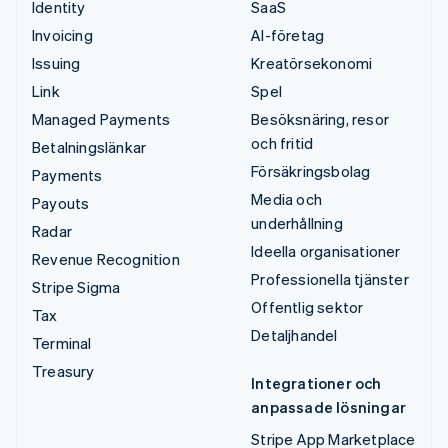
Identity
SaaS
Invoicing
AI-företag
Issuing
Kreatörsekonomi
Link
Spel
Managed Payments
Besöksnäring, resor
och fritid
Betalningslänkar
Försäkringsbolag
Payments
Media och
Payouts
underhållning
Radar
Ideella organisationer
Revenue Recognition
Professionella tjänster
Stripe Sigma
Offentlig sektor
Tax
Detaljhandel
Terminal
Treasury
Integrationer och
anpassade lösningar
Stripe App Marketplace