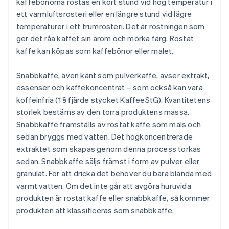
kaffebönorna rostas en kort stund vid hög temperatur i
ett varmluftsrosteri eller en längre stund vid lägre
temperaturer i ett trumrosteri. Det är rostningen som
ger det råa kaffet sin arom och mörka färg. Rostat
kaffe kan köpas som kaffebönor eller malet.
Snabbkaffe, även känt som pulverkaffe, avser extrakt,
essenser och kaffekoncentrat – som också kan vara
koffeinfria (1 § fjärde stycket KaffeeStG). Kvantitetens
storlek bestäms av den torra produktens massa.
Snabbkaffe framställs av rostat kaffe som mals och
sedan bryggs med vatten. Det högkoncentrerade
extraktet som skapas genom denna process torkas
sedan. Snabbkaffe säljs främst i form av pulver eller
granulat. För att dricka det behöver du bara blanda med
varmt vatten. Om det inte går att avgöra huruvida
produkten är rostat kaffe eller snabbkaffe, så kommer
produkten att klassificeras som snabbkaffe.