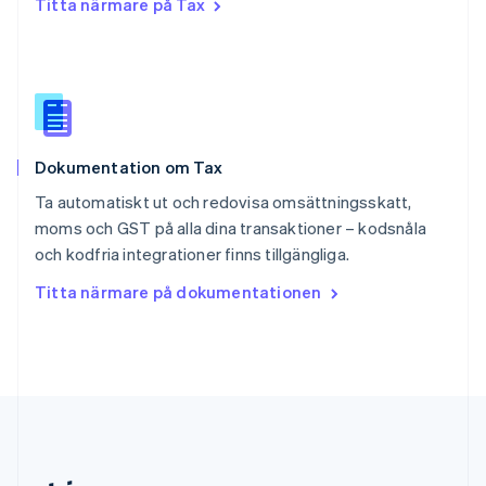
Titta närmare på Tax
Slovakien
English
Slovenien
English
Italiano
Spanien
Español
English
Storbritannien
Dokumentation om Tax
English
Sverige
Ta automatiskt ut och redovisa omsättningsskatt,
Svenska
English
moms och GST på alla dina transaktioner – kodsnåla
Thailand
och kodfria integrationer finns tillgängliga.
ไทย
English
Tjeckien
Titta närmare på dokumentationen
English
Tyskland
Deutsch
English
Ungern
English
USA
English
Español
简体中文
Österrike
Deutsch
English