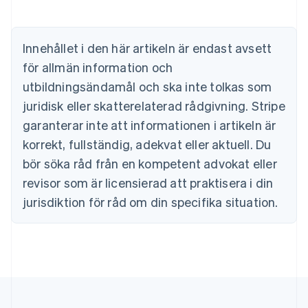
Brasilien
Português
English
Bulgarien
Innehållet i den här artikeln är endast avsett
English
för allmän information och
Cypern
English
utbildningsändamål och ska inte tolkas som
Danmark
juridisk eller skatterelaterad rådgivning. Stripe
English
Estland
garanterar inte att informationen i artikeln är
English
korrekt, fullständig, adekvat eller aktuell. Du
Fastlandskina
bör söka råd från en kompetent advokat eller
简体中文
English
Finland
revisor som är licensierad att praktisera i din
English
Svenska
jurisdiktion för råd om din specifika situation.
Frankrike
Français
English
Förenade Arabemiraten
English
Gibraltar
English
Grekland
English