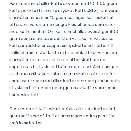
Varor som innehåller kaffe är varor med 10–900 gram
kaffe per kilo (1 § femte stycket KaffeeStG). Om varan
innehåller mindre än 10 gram tas ingen kaffeskatt ut
eftersom varorna inte längre klassificeras som varor
med kaffeinnehåll. Om kaffeinnehållet överstiger 900
gram per kilo anses produkten vara kaffe. Klassiska
kaffeprodukter är cappuccino, iskaffe och latte. Till
skillnad från rostat kaffe och snabbkaffe är varor som
innehåller kaffe endast föremål för skatt om de
importeras till Tyskland från
tredje land
. Anledningen
är att man vill säkerställa samma skattesats som för
andra varor som innehåller kaffe men som producerats
i Tyskland, eftersom de är gjorda av kaffe som redan
har beskattats.
Observera att kaffeskatt betalas för rent kaffe när 1
gram kaffe har sålts. Det finns ingen nedre gräns för
små kvantiteter.