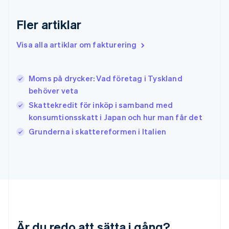
Hongkong SAR, Kina
English
简体中文
Fler artiklar
Indien
English
Visa alla artiklar om fakturering
Irland
English
Italien
Moms på drycker: Vad företag i Tyskland
Italiano
English
behöver veta
Japan
日本語
English
Skattekredit för inköp i samband med
Kanada
konsumtionsskatt i Japan och hur man får det
English
Français
Grunderna i skattereformen i Italien
Kroatien
English
Italiano
Lettland
English
Liechtenstein
Deutsch
English
Litauen
English
Luxemburg
Är du redo att sätta i gång?
Français
Deutsch
English