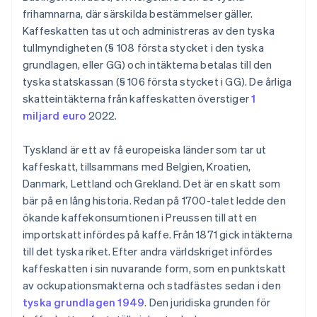
frihamnarna, där särskilda bestämmelser gäller.
Kaffeskatten tas ut och administreras av den tyska
tullmyndigheten (§ 108 första stycket i den tyska
grundlagen, eller GG) och intäkterna betalas till den
tyska statskassan (§ 106 första stycket i GG). De årliga
skatteintäkterna från kaffeskatten överstiger
1
miljard euro
2022.
Tyskland är ett av få europeiska länder som tar ut
kaffeskatt, tillsammans med Belgien, Kroatien,
Danmark, Lettland och Grekland. Det är en skatt som
bär på en lång historia. Redan på 1700-talet ledde den
ökande kaffekonsumtionen i Preussen till att en
importskatt infördes på kaffe. Från 1871 gick intäkterna
till det tyska riket. Efter andra världskriget infördes
kaffeskatten i sin nuvarande form, som en punktskatt
av ockupationsmakterna och stadfästes sedan i den
tyska grundlagen 1949
. Den juridiska grunden för