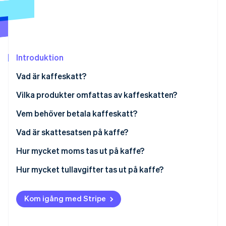
Identitetsverifiering online
Partner
Stripe App Marketplace
Introduktion
Stripe Sessions 2026
Se hur Stripe bygger den ekonomiska inf
Vad är kaffeskatt?
Titta nu
Vilka produkter omfattas av kaffeskatten?
Vem behöver betala kaffeskatt?
Vad är skattesatsen på kaffe?
Skattesats för rostat kaffe och snabbkaffe
Hur mycket moms tas ut på kaffe?
Skattesats för varor som innehåller rostat kaffe
Hur mycket tullavgifter tas ut på kaffe?
Skattesatser för varor som innehåller snabbkaffe
Importtullar för kaffeprodukter
Kom igång med Stripe