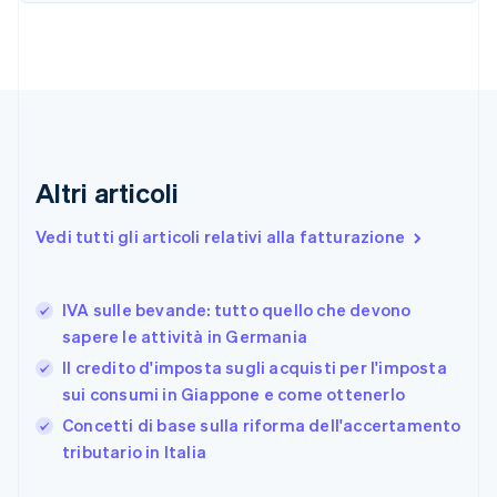
简体中文
English
Cipro
English
Croazia
English
Italiano
Danimarca
English
Emirati Arabi Uniti
English
Altri articoli
Estonia
English
Vedi tutti gli articoli relativi alla fatturazione
Finlandia
English
Svenska
Francia
IVA sulle bevande: tutto quello che devono
Français
English
sapere le attività in Germania
Germania
Il credito d'imposta sugli acquisti per l'imposta
Deutsch
English
Giappone
sui consumi in Giappone e come ottenerlo
日本語
English
Concetti di base sulla riforma dell'accertamento
Gibilterra
tributario in Italia
English
Grecia