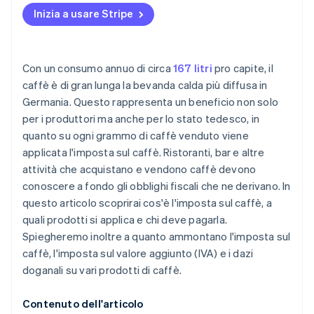
tostato
Inizia a usare Stripe
Aliquote fiscali per prodotti contenenti caffè
istantaneo
Con un consumo annuo di circa
167 litri
pro capite, il
caffè è di gran lunga la bevanda calda più diffusa in
Germania. Questo rappresenta un beneficio non solo
per i produttori ma anche per lo stato tedesco, in
quanto su ogni grammo di caffè venduto viene
applicata l'imposta sul caffè. Ristoranti, bar e altre
attività che acquistano e vendono caffè devono
conoscere a fondo gli obblighi fiscali che ne derivano. In
questo articolo scoprirai cos'è l'imposta sul caffè, a
quali prodotti si applica e chi deve pagarla.
Spiegheremo inoltre a quanto ammontano l'imposta sul
caffè, l'imposta sul valore aggiunto (IVA) e i dazi
doganali su vari prodotti di caffè.
Contenuto dell'articolo