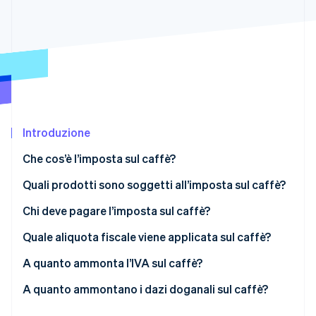
Scopri cosa ti aspetta
Radar
Ecosistema
Prevenzione delle frodi
Partner
Atlas
Stripe App Marketplace
Costituzione di start-up
Climate
Rimozione del carbonio
Introduzione
Identity
Verifica online dell'identità
Che cos’è l’imposta sul caffè?
Quali prodotti sono soggetti all’imposta sul caffè?
Chi deve pagare l’imposta sul caffè?
Stripe Sessions 2026
Quale aliquota fiscale viene applicata sul caffè?
Scopri come Stripe sta costruendo l'infrastruttura economi
Guarda ora
Aliquota fiscale per caffè tostato e caffè
A quanto ammonta l’IVA sul caffè?
istantaneo
A quanto ammontano i dazi doganali sul caffè?
Aliquote fiscali per prodotti contenenti caffè
Dazi doganali per prodotti di caffè