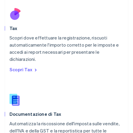
English
Nuova Zelanda
English
Paesi Bassi
Nederlands
English
Tax
Polonia
English
Scopri dove effettuare la registrazione, riscuoti
Portogallo
automaticamente l'importo corretto per le imposte e
Português
English
accedi ai report necessari per presentare le
RAS di Hong Kong, Cina
dichiarazioni.
English
简体中文
Regno Unito
Scopri Tax
English
Repubblica Ceca
English
Romania
English
Singapore
English
简体中文
Documentazione di Tax
Slovacchia
English
Automatizza la riscossione dell'imposta sulle vendite,
Slovenia
dell'IVA e della GST e la reportistica per tutte le