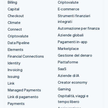
Billing
Criptovalute
Capital
E-commerce
Checkout
Strumenti finanziari
integrati
Climate
Automazione per finanza
Connect
Aziende globali
Criptovalute
Pagamenti in-app
Data Pipeline
Marketplace
Elements
Gestione del denaro
Financial Connections
Piattaforme
Identity
SaaS
Invoicing
Aziende di IA
Issuing
Creator economy
Link
Gaming
Managed Payments
Ospitalità, viaggi e
Link di pagamento
tempo libero
Payments