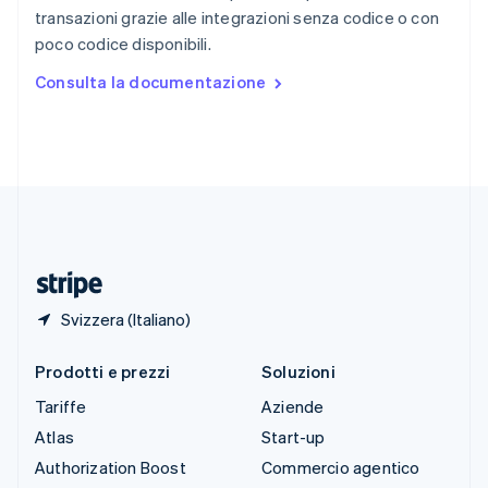
English
Italiano
transazioni grazie alle integrazioni senza codice o con
Spagna
poco codice disponibili.
Español
English
Stati Uniti
Consulta la documentazione
English
Español
简体中文
Svezia
Svenska
English
Svizzera
Deutsch
Français
Italiano
English
Thailandia
ไทย
English
Ungheria
English
Svizzera (Italiano)
Prodotti e prezzi
Soluzioni
Tariffe
Aziende
Atlas
Start-up
Authorization Boost
Commercio agentico