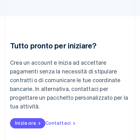
English
India
English
Irlanda
English
Italia
Italiano
English
Tutto pronto per iniziare?
Lettonia
English
Liechtenstein
Crea un account e inizia ad accettare
Deutsch
English
Lituania
pagamenti senza la necessità di stipulare
English
contratti o di comunicare le tue coordinate
Lussemburgo
bancarie. In alternativa, contattaci per
Français
Deutsch
English
progettare un pacchetto personalizzato per la
Malaysia
English
简体中文
tua attività.
Malta
English
Messico
Inizia ora
Contattaci
Español
English
Norvegia