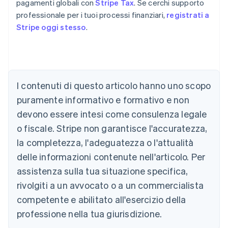
pagamenti globali con
Stripe Tax
. Se cerchi supporto
professionale per i tuoi processi finanziari,
registrati a
Stripe oggi stesso
.
I contenuti di questo articolo hanno uno scopo
Australia
puramente informativo e formativo e non
English
devono essere intesi come consulenza legale
Austria
o fiscale. Stripe non garantisce l'accuratezza,
Deutsch
English
Belgio
la completezza, l'adeguatezza o l'attualità
Nederlands
Français
Deutsch
English
delle informazioni contenute nell'articolo. Per
Brasile
assistenza sulla tua situazione specifica,
Português
English
Bulgaria
rivolgiti a un avvocato o a un commercialista
English
competente e abilitato all'esercizio della
Canada
English
Français
professione nella tua giurisdizione.
Cina continentale