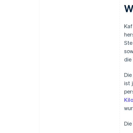
W
Kaf
her
Ste
sow
die
Die
ist
per
Kil
wur
Die