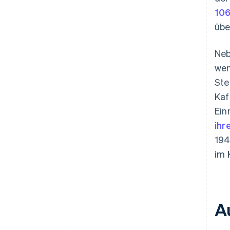
106
üb
Neb
wen
Ste
Kaf
Ein
ihr
194
im 
A