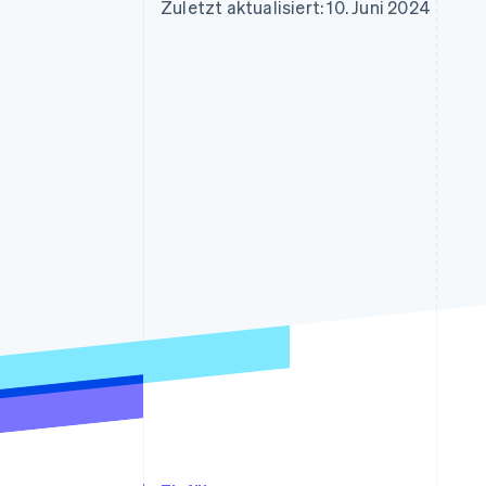
Optimierung der
Datensynchronisier
Zuletzt aktualisiert: 10. Juni 2024
Autorisierungsraten
Link
Beschleunigter Bezahlvorgang
Financial Connections
Verbundene Finanzdaten