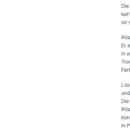
Die
kaf
ist 
Rös
Er 
in 
Tro
Far
Lös
und
Die
Rös
kon
in 