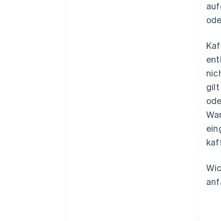
auf
ode
Kaf
ent
nic
gil
ode
War
ein
kaf
Wic
anf