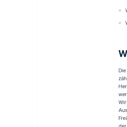
W
Die
zäh
Her
wer
Wir
Aus
Fre
der