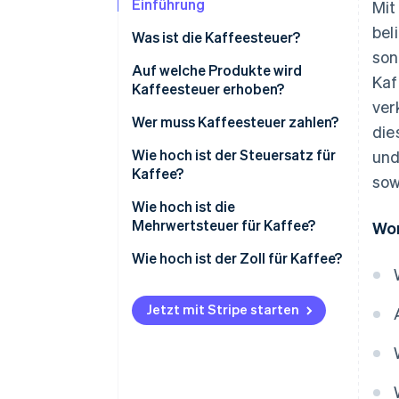
Einführung
Mit
bel
Was ist die Kaffeesteuer?
son
Auf welche Produkte wird
Kaf
Kaffeesteuer erhoben?
ver
Wer muss Kaffeesteuer zahlen?
die
Wie hoch ist der Steuersatz für
und
Kaffee?
sow
Steuersatz für Röstkaffee und
Wie hoch ist die
löslichen Kaffee
Mehrwertsteuer für Kaffee?
Wor
Steuersätze für kaffeehaltige
Wie hoch ist der Zoll für Kaffee?
Waren, die Röstkaffee enthalten
Import-Zölle für Kaffeewaren
Steuersätze für kaffeehaltige
Jetzt mit Stripe starten
Waren, die löslichen Kaffee
enthalten