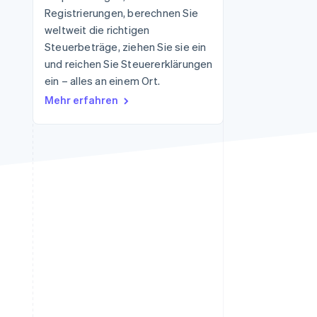
Registrierungen, berechnen Sie
weltweit die richtigen
Steuerbeträge, ziehen Sie sie ein
Stripe-Sessions 2026
Erfahren Sie, wie Stripe
und reichen Sie Steuererklärungen
Lösungen für die
ein – alles an einem Ort.
Wirtschaftsinfrastruktur
Mehr erfahren
für KI aufbaut.
Jetzt ansehen