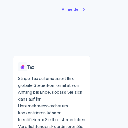
Anmelden
Ressourcen
Ecosystem
Kontakt
nd Marktplätze
Mehr
App-Integrationen
Partner
Sales-Team kontaktieren
Product roadmap
Code-Beispiele
Stripe App-Marktplatz
Partner werden
Ausblick
 Plattformen
Entwickler-Blog
 platforms
eit
API-Status
Radar
Betrugsprävention
eistungen
Tax
Atlas
onen
virtuelle Karten
Start-up-Gründung
Stripe Tax automatisiert Ihre
globale Steuerkonformität von
Climate
CO₂-Entnahme
Anfang bis Ende, sodass Sie sich
ganz auf Ihr
Identity
Online-Identitätsprüfung
Unternehmenswachstum
konzentrieren können.
Identifizieren Sie Ihre steuerlichen
Verpflichtungen, koordinieren Sie