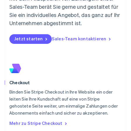
Neuseeland
Sales-Team berät Sie gerne und gestaltet für
English
Niederlande
Sie ein individuelles Angebot, das ganz auf Ihr
Nederlands
English
Unternehmen abgestimmt ist.
Norwegen
English
Österreich
Jetzt starten
Sales-Team kontaktieren
Deutsch
English
Polen
English
Portugal
Português
English
Rumänien
English
Checkout
Schweden
Svenska
English
Binden Sie Stripe Checkout in Ihre Website ein oder
Schweiz
leiten Sie Ihre Kundschaft auf eine von Stripe
Deutsch
Français
Italiano
English
gehostete Seite weiter, um einmalige Zahlungen oder
Singapur
English
简体中文
Abonnements einfach und sicher zu akzeptieren.
Slowakei
Mehr zu Stripe Checkout
English