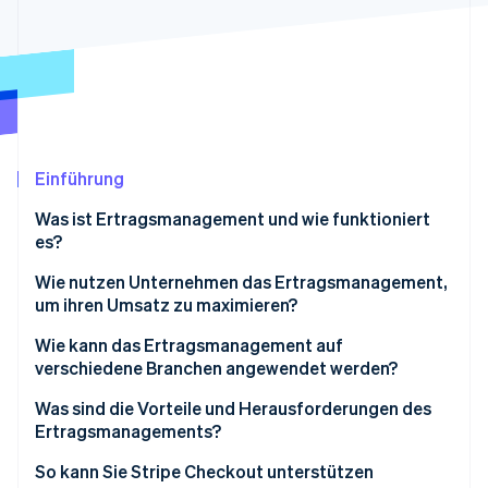
Betrugsprävention
Ecosystem
Atlas
Start-up-Gründung
Partner
Stripe App-Marktplatz
Climate
CO₂-Entnahme
Identity
Online-Identitätsprüfung
Einführung
Was ist Ertragsmanagement und wie funktioniert
es?
Wie nutzen Unternehmen das Ertragsmanagement,
Stripe-Sessions 2026
um ihren Umsatz zu maximieren?
Erfahren Sie, wie Stripe Lösungen für die Wirts
Jetzt ansehen
Dynamische Echtzeitpreise
Wie kann das Ertragsmanagement auf
verschiedene Branchen angewendet werden?
Prognosen und Saisonplanung
Fluggesellschaften
Was sind die Vorteile und Herausforderungen des
Kundensegmentierung
Ertragsmanagements?
Hotels und Gastgewerbe
Bestandskontrolle
Vorteile
So kann Sie Stripe Checkout unterstützen