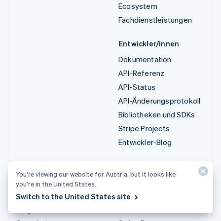
Ecosystem
Fachdienstleistungen
Entwickler/innen
Dokumentation
API-Referenz
API-Status
API-Änderungsprotokoll
Bibliotheken und SDKs
Stripe Projects
Entwickler-Blog
Ressourcen
Unternehmen
You’re viewing our website for Austria, but it looks like
Leitfäden
Produkt-Roadmap
you’re in the United States.
Kundenstories
Karriere
Switch to the United States site
Blog
Newsroom