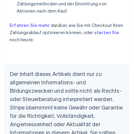
Zahlungsmethoden und der Einrichtung von
Aktionen nach dem Kauf.
Erfahren Sie mehr
darüber, wie Sie mit Checkout Ihren
Zahlungsablauf optimieren können, oder
starten Sie
noch heute.
Der Inhalt dieses Artikels dient nur zu
allgemeinen Informations- und
Bildungszwecken und sollte nicht als Rechts-
oder Steuerberatung interpretiert werden.
Australien
English
Stripe übernimmt keine Gewähr oder Garantie
Belgien
für die Richtigkeit, Vollständigkeit,
Nederlands
Français
Deutsch
English
Brasilien
Angemessenheit oder Aktualität der
Português
English
Informationen in diesem Artikel. Sie sollten