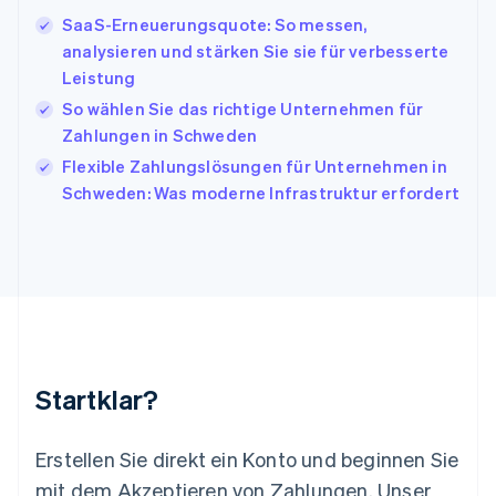
Italien
SaaS-Erneuerungsquote: So messen,
Italiano
English
Japan
analysieren und stärken Sie sie für verbesserte
日本語
English
Leistung
Kanada
So wählen Sie das richtige Unternehmen für
English
Français
Zahlungen in Schweden
Kroatien
English
Italiano
Flexible Zahlungslösungen für Unternehmen in
Lettland
Schweden: Was moderne Infrastruktur erfordert
English
Liechtenstein
Deutsch
English
Litauen
English
Luxemburg
Français
Deutsch
English
Malaysia
English
简体中文
Startklar?
Malta
English
Mexiko
Erstellen Sie direkt ein Konto und beginnen Sie
Español
English
mit dem Akzeptieren von Zahlungen. Unser