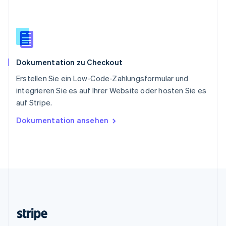
Slowenien
English
Italiano
Sonderverwaltungsregion Hongkong,
China
English
简体中文
Spanien
Dokumentation zu Checkout
Español
English
Thailand
Erstellen Sie ein Low-Code-Zahlungsformular und
ไทย
English
integrieren Sie es auf Ihrer Website oder hosten Sie es
Tschechische Republik
auf Stripe.
English
Ungarn
Dokumentation ansehen
English
Vereinigte Arabische Emirate
English
Vereinigte Staaten
English
Español
简体中文
Vereinigtes Königreich
English
Zypern
English