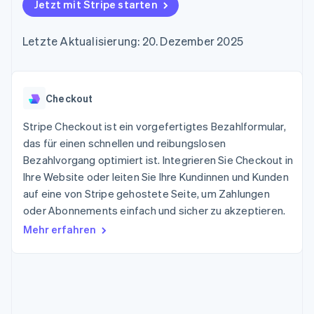
Data Pipeline
Jetzt mit Stripe starten
Geldmanagement
Marktplatz auf
Zugriff auf mehr als
Datensynchronisierung
Produkt-Roadmap
Plattformen
Grundlagen der
125
Stripe Sessions
SaaS
Abonnementverwaltung
Letzte Aktualisierung: 20. Dezember 2025
Terminal
Karriere
Zahlungen vor Ort
Newsroom
So setzen Sie
Authorization
Stripe Press
nutzungsbasierte
Boost
Abrechnung um
Nach Branche
Optimierung der
Checkout
Stablecoin-gestützte
Autorisierungsraten
Karten ausgeben: So
Link
KI-Unternehmen
Kontakt
geht´s
Stripe Checkout ist ein vorgefertigtes Bezahlformular,
Beschleunigter
Creator Economy
Bereitstellung und
das für einen schnellen und reibungslosen
Bezahlvorgang
Gaming
Verwaltung von
Sales-Team
Bezahlvorgang optimiert ist. Integrieren Sie Checkout in
Financial
Bewirtung, Reisen und
Diensten mit Agenten
kontaktieren
Connections
Freizeit
Ihre Website oder leiten Sie Ihre Kundinnen und Kunden
Partner werden
Verbundene
Versicherungen
auf eine von Stripe gehostete Seite, um Zahlungen
Medien und
Finanzdaten
oder Abonnements einfach und sicher zu akzeptieren.
Unterhaltung
Ressourcen
Gemeinnützige
Mehr erfahren
Organisationen
Fachdienstleistungen
App-Integrationen
Mehr
Öffentlicher Sektor
Code-Beispiele
Product roadmap
Einzelhandel
Entwickler-Blog
Ausblick
API-Status
Radar