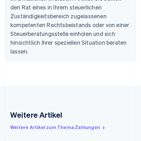
Bulgarien
den Rat eines in Ihrem steuerlichen
English
Dänemark
Zuständigkeitsbereich zugelassenen
English
kompetenten Rechtsbeistands oder von einer
Deutschland
Steuerberatungsstelle einholen und sich
Deutsch
English
Estland
hinsichtlich Ihrer speziellen Situation beraten
English
lassen.
Festlandchina
简体中文
English
Finnland
English
Svenska
Frankreich
Français
English
Gibraltar
English
Griechenland
English
Weitere Artikel
Indien
English
Weitere Artikel zum Thema Zahlungen
Irland
English