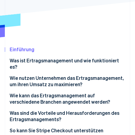
Betrugsprävention
Ecosystem
Atlas
Start-up-Gründung
Partner
Stripe App-Marktplatz
Climate
CO₂-Entnahme
Einführung
Was ist Ertragsmanagement und wie funktioniert
Stripe-Sessions 2026
es?
Erfahren Sie, wie Stripe Lösungen für die Wirtschaft
Jetzt ansehen
Wie nutzen Unternehmen das Ertragsmanagement,
um ihren Umsatz zu maximieren?
Dynamische Echtzeitpreise
Wie kann das Ertragsmanagement auf
verschiedene Branchen angewendet werden?
Prognosen und Saisonplanung
Fluggesellschaften
Was sind die Vorteile und Herausforderungen des
Kundensegmentierung
Ertragsmanagements?
Hotels und Gastgewerbe
Bestandskontrolle
Vorteile
So kann Sie Stripe Checkout unterstützen