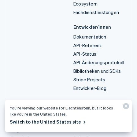
Ecosystem
Fachdienstleistungen
Entwickler/innen
Dokumentation
API-Referenz
API-Status
API-Änderungsprotokoll
Bibliotheken und SDKs
Stripe Projects
Entwickler-Blog
Ressourcen
Unternehmen
You’re viewing our website for Liechtenstein, but it looks
Leitfäden
Produkt-Roadmap
like you’re in the United States.
Kundenstories
Karriere
Switch to the United States site
Blog
Newsroom