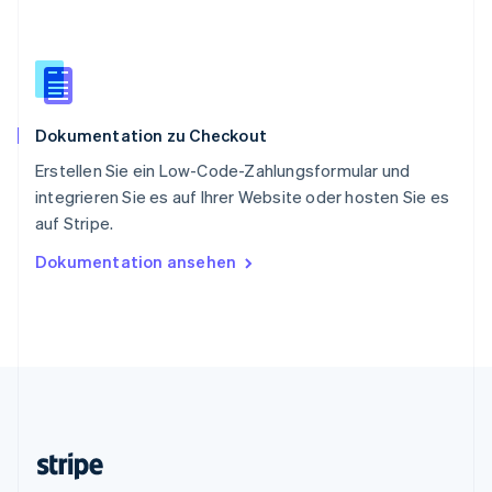
Slowenien
English
Italiano
Sonderverwaltungsregion Hongkong,
China
English
简体中文
Spanien
Dokumentation zu Checkout
Español
English
Thailand
Erstellen Sie ein Low-Code-Zahlungsformular und
ไทย
English
integrieren Sie es auf Ihrer Website oder hosten Sie es
Tschechische Republik
auf Stripe.
English
Ungarn
Dokumentation ansehen
English
Vereinigte Arabische Emirate
English
Vereinigte Staaten
English
Español
简体中文
Vereinigtes Königreich
English
Zypern
English