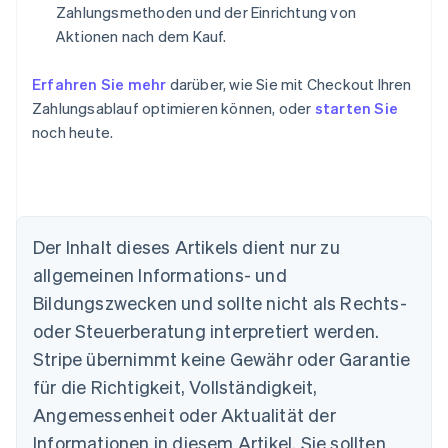
Zahlungsmethoden und der Einrichtung von
Aktionen nach dem Kauf.
Erfahren Sie mehr
darüber, wie Sie mit Checkout Ihren
Zahlungsablauf optimieren können, oder
starten Sie
noch heute.
Der Inhalt dieses Artikels dient nur zu
allgemeinen Informations- und
Bildungszwecken und sollte nicht als Rechts-
oder Steuerberatung interpretiert werden.
Australien
English
Stripe übernimmt keine Gewähr oder Garantie
Belgien
für die Richtigkeit, Vollständigkeit,
Nederlands
Français
Deutsch
English
Brasilien
Angemessenheit oder Aktualität der
Português
English
Informationen in diesem Artikel. Sie sollten