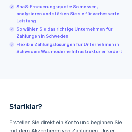
Italien
SaaS-Erneuerungsquote: So messen,
Italiano
English
Japan
analysieren und stärken Sie sie für verbesserte
日本語
English
Leistung
Kanada
So wählen Sie das richtige Unternehmen für
English
Français
Zahlungen in Schweden
Kroatien
English
Italiano
Flexible Zahlungslösungen für Unternehmen in
Lettland
Schweden: Was moderne Infrastruktur erfordert
English
Liechtenstein
Deutsch
English
Litauen
English
Luxemburg
Français
Deutsch
English
Malaysia
English
简体中文
Startklar?
Malta
English
Mexiko
Erstellen Sie direkt ein Konto und beginnen Sie
Español
English
mit dem Akzeptieren von Zahlungen. Unser