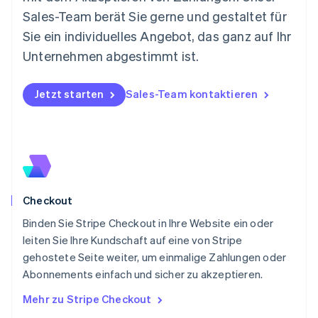
Neuseeland
Sales-Team berät Sie gerne und gestaltet für
English
Niederlande
Sie ein individuelles Angebot, das ganz auf Ihr
Nederlands
English
Unternehmen abgestimmt ist.
Norwegen
English
Österreich
Jetzt starten
Sales-Team kontaktieren
Deutsch
English
Polen
English
Portugal
Português
English
Rumänien
English
Checkout
Schweden
Svenska
English
Binden Sie Stripe Checkout in Ihre Website ein oder
Schweiz
leiten Sie Ihre Kundschaft auf eine von Stripe
Deutsch
Français
Italiano
English
gehostete Seite weiter, um einmalige Zahlungen oder
Singapur
English
简体中文
Abonnements einfach und sicher zu akzeptieren.
Slowakei
Mehr zu Stripe Checkout
English