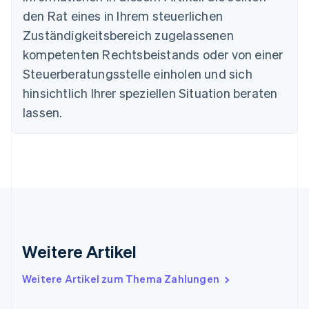
Bulgarien
den Rat eines in Ihrem steuerlichen
English
Dänemark
Zuständigkeitsbereich zugelassenen
English
kompetenten Rechtsbeistands oder von einer
Deutschland
Steuerberatungsstelle einholen und sich
Deutsch
English
Estland
hinsichtlich Ihrer speziellen Situation beraten
English
lassen.
Festlandchina
简体中文
English
Finnland
English
Svenska
Frankreich
Français
English
Gibraltar
English
Griechenland
English
Weitere Artikel
Indien
English
Weitere Artikel zum Thema Zahlungen
Irland
English