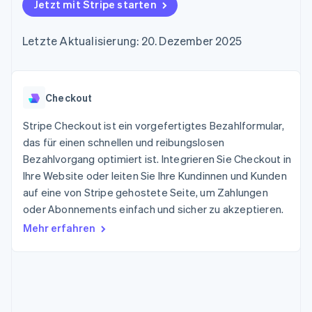
Data Pipeline
Jetzt mit Stripe starten
Geldmanagement
Marktplatz auf
Zugriff auf mehr als
Datensynchronisierung
Produkt-Roadmap
Plattformen
Grundlagen der
125
Stripe Sessions
SaaS
Abonnementverwaltung
Letzte Aktualisierung: 20. Dezember 2025
Terminal
Karriere
Zahlungen vor Ort
Newsroom
So setzen Sie
Authorization
Stripe Press
nutzungsbasierte
Boost
Abrechnung um
Nach Branche
Optimierung der
Checkout
Stablecoin-gestützte
Autorisierungsraten
Karten ausgeben: So
Link
KI-Unternehmen
Kontakt
geht´s
Stripe Checkout ist ein vorgefertigtes Bezahlformular,
Beschleunigter
Creator Economy
Bereitstellung und
das für einen schnellen und reibungslosen
Bezahlvorgang
Gaming
Verwaltung von
Sales-Team
Bezahlvorgang optimiert ist. Integrieren Sie Checkout in
Financial
Bewirtung, Reisen und
Diensten mit Agenten
kontaktieren
Connections
Freizeit
Ihre Website oder leiten Sie Ihre Kundinnen und Kunden
Partner werden
Verbundene
Versicherungen
auf eine von Stripe gehostete Seite, um Zahlungen
Medien und
Finanzdaten
oder Abonnements einfach und sicher zu akzeptieren.
Unterhaltung
Ressourcen
Gemeinnützige
Mehr erfahren
Organisationen
Fachdienstleistungen
App-Integrationen
Mehr
Öffentlicher Sektor
Code-Beispiele
Product roadmap
Einzelhandel
Entwickler-Blog
Ausblick
API-Status
Radar