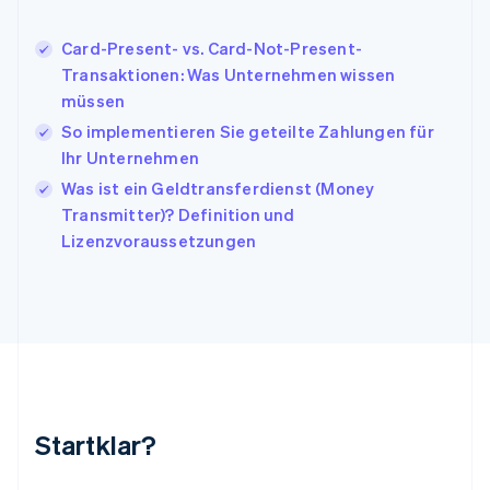
Italien
Italiano
English
Japan
Card-Present- vs. Card-Not-Present-
日本語
English
Transaktionen: Was Unternehmen wissen
Kanada
müssen
English
Français
So implementieren Sie geteilte Zahlungen für
Kroatien
English
Italiano
Ihr Unternehmen
Lettland
Was ist ein Geldtransferdienst (Money
English
Transmitter)? Definition und
Liechtenstein
Lizenzvoraussetzungen
Deutsch
English
Litauen
English
Luxemburg
Français
Deutsch
English
Malaysia
English
简体中文
Malta
English
Startklar?
Mexiko
Español
English