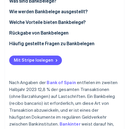
Was sind Bankbelege?
Betrugsprävention
Ecosystem
Atlas
Wie werden Bankbelege ausgestellt?
Start-up-Gründung
Partner
Stripe App-Marktplatz
Unterschrift des Bankbelegs
Welche Vorteile bieten Bankbelege?
Climate
CO₂-Entnahme
Ausstellung eines Bankbelegs
Rückgabe von Bankbelegen
Identity
Einzug von Bankbelegen
Häufig gestellte Fragen zu Bankbelegen
Online-Identitätsprüfung
Was sind die Unterschiede zwischen Bankbelegen
und Rechnungen?
Mit Stripe loslegen
Sind Bankbelege dasselbe wie Lastschriften?
Stripe-Sessions 2026
Nach Angaben der
Bank of Spain
entfielen im zweiten
Erfahren Sie, wie Stripe Lösungen für die Wirts
Jetzt ansehen
Halbjahr 2023 12,8 % der gesamten Transaktionen
(ohne Barzahlungen) auf Lastschriften. Ein Bankbeleg
(recibo bancario) ist erforderlich, um diese Art von
Transaktion abzuwickeln, und er ist eines der
häufigsten Dokumente im regulären Geldverkehr
zwischen Bankinstituten.
Bankinter
weist darauf hin,