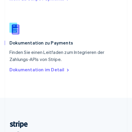
Slowenien
English
Italiano
Sonderverwaltungsregion Hongkong,
China
English
简体中文
Spanien
Español
English
Dokumentation zu Payments
Thailand
ไทย
English
Finden Sie einen Leitfaden zum Integrieren der
Tschechische Republik
Zahlungs-APIs von Stripe.
English
Ungarn
Dokumentation im Detail
English
Vereinigte Arabische Emirate
English
Vereinigte Staaten
English
Español
简体中文
Vereinigtes Königreich
English
Zypern
English