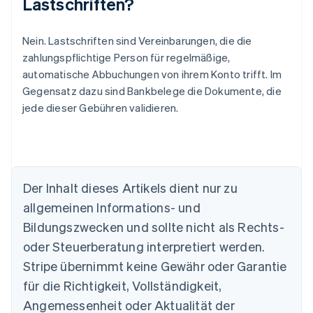
Lastschriften?
Nein. Lastschriften sind Vereinbarungen, die die
zahlungspflichtige Person für regelmäßige,
automatische Abbuchungen von ihrem Konto trifft. Im
Gegensatz dazu sind Bankbelege die Dokumente, die
jede dieser Gebühren validieren.
Der Inhalt dieses Artikels dient nur zu
allgemeinen Informations- und
Bildungszwecken und sollte nicht als Rechts-
Australien
oder Steuerberatung interpretiert werden.
English
Belgien
Stripe übernimmt keine Gewähr oder Garantie
Nederlands
Français
Deutsch
English
für die Richtigkeit, Vollständigkeit,
Brasilien
Português
English
Angemessenheit oder Aktualität der