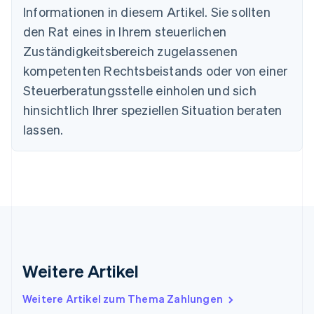
Bulgarien
Informationen in diesem Artikel. Sie sollten
English
Dänemark
den Rat eines in Ihrem steuerlichen
English
Zuständigkeitsbereich zugelassenen
Deutschland
kompetenten Rechtsbeistands oder von einer
Deutsch
English
Estland
Steuerberatungsstelle einholen und sich
English
hinsichtlich Ihrer speziellen Situation beraten
Festlandchina
lassen.
简体中文
English
Finnland
English
Svenska
Frankreich
Français
English
Gibraltar
English
Griechenland
English
Indien
Weitere Artikel
English
Irland
Weitere Artikel zum Thema Zahlungen
English