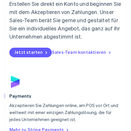
Neuseeland
Erstellen Sie direkt ein Konto und beginnen Sie
English
mit dem Akzeptieren von Zahlungen. Unser
Niederlande
Nederlands
English
Sales-Team berät Sie gerne und gestaltet für
Norwegen
Sie ein individuelles Angebot, das ganz auf Ihr
English
Österreich
Unternehmen abgestimmt ist.
Deutsch
English
Polen
Jetzt starten
Sales-Team kontaktieren
English
Portugal
Português
English
Rumänien
English
Schweden
Svenska
English
Schweiz
Payments
Deutsch
Français
Italiano
English
Akzeptieren Sie Zahlungen online, am POS vor Ort und
Singapur
English
简体中文
weltweit mit einer einzigen Zahlungslösung, die für
Slowakei
jedes Unternehmen geeignet ist.
English
Mehr zu Stripe Payments