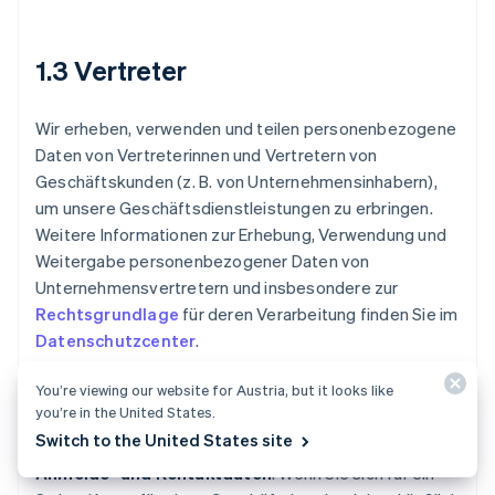
1.3 Vertreter
Wir erheben, verwenden und teilen personenbezogene
Daten von Vertreterinnen und Vertretern von
Geschäftskunden (z. B. von Unternehmensinhabern),
um unsere Geschäftsdienstleistungen zu erbringen.
Weitere Informationen zur Erhebung, Verwendung und
Weitergabe personenbezogener Daten von
Unternehmensvertretern und insbesondere zur
Rechtsgrundlage
für deren Verarbeitung finden Sie im
Datenschutzcenter
.
You’re viewing our website for Austria, but it looks like
a. Erfassung personenbezogener
you’re in the United States.
Vertreterdaten
Switch to the United States site
Anmelde- und Kontaktdaten
. Wenn Sie sich für ein