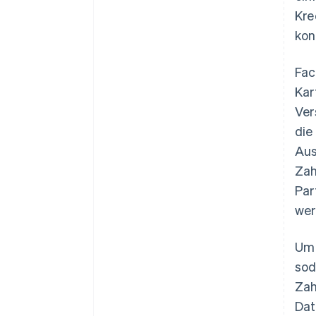
Kre
kon
Fac
Kar
Ver
die
Aus
Zah
Par
wer
Um 
sod
Zah
Dat