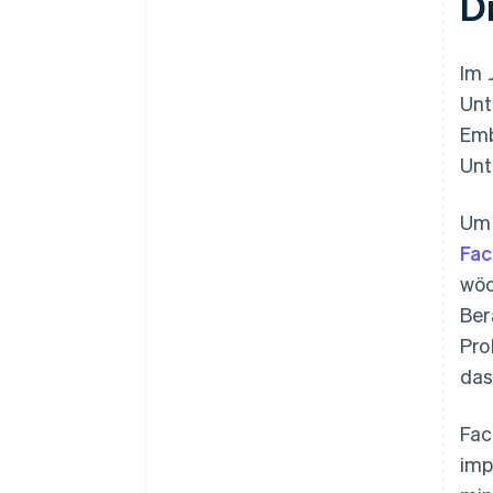
D
Im 
Unt
Emb
Unt
Um 
Fac
wöc
Ber
Pro
das
Fac
imp