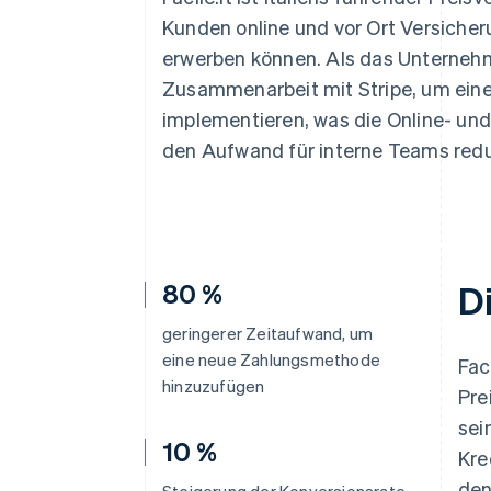
Optimierung der
Datensynchronisier
Autorisierungsraten
Kunden online und vor Ort Versiche
Link
erwerben können. Als das Unternehm
Beschleunigter Bezahlvorgang
Financial Connections
Zusammenarbeit mit Stripe, um eine
Verbundene Finanzdaten
implementieren, was die Online- un
den Aufwand für interne Teams redu
80 %
D
geringerer Zeitaufwand, um
eine neue Zahlungsmethode
Fac
hinzuzufügen
Pre
sei
10 %
Kre
den