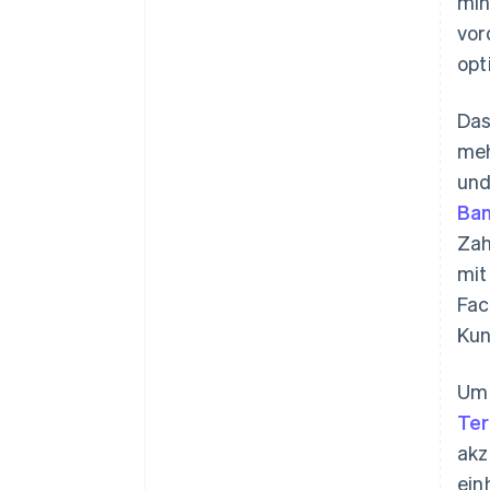
min
vor
opt
Das
meh
und
Ba
Zah
mit
Fac
Kun
Um 
Ter
akz
ein