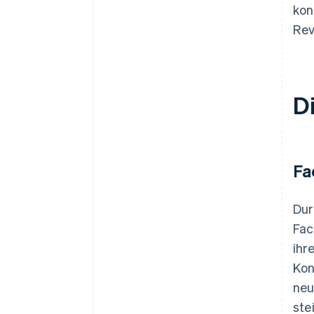
kon
Rev
D
Fa
Dur
Fac
ihr
Kon
neu
ste