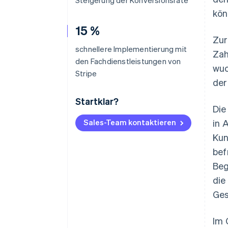
Steigerung der Konversionsrate
kön
15 %
Zur
schnellere Implementierung mit
Zah
den Fachdienstleistungen von
wuc
Stripe
der
Startklar?
Die
Sales-Team kontaktieren
in 
Kun
bef
Beg
die
Ges
Im 