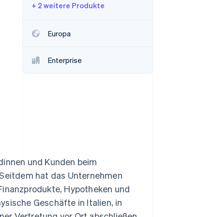
+ 2 weitere Produkte
Stripe-Sessions 2026
Europa
Erfahren Sie, wie Stripe
Lösungen für die
Enterprise
Wirtschaftsinfrastruktur
für KI aufbaut.
Jetzt ansehen
undinnen und Kunden beim
n. Seitdem hat das Unternehmen
 Finanzprodukte, Hypotheken und
sische Geschäfte in Italien, in
er Vertretung vor Ort abschließen