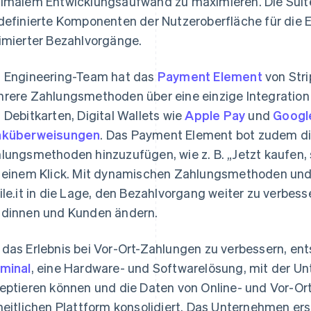
imalem Entwicklungsaufwand zu maximieren. Die Suite
definierte Komponenten der Nutzeroberfläche für die 
imierter Bezahlvorgänge.
 Engineering-Team hat das
Payment Element
von Stri
rere Zahlungsmethoden über eine einzige Integration 
 Debitkarten, Digital Wallets wie
Apple Pay
und
Googl
nküberweisungen
. Das Payment Element bot zudem die 
lungsmethoden hinzuzufügen, wie z. B. „Jetzt kaufen,
 einem Klick. Mit dynamischen Zahlungsmethoden und 
ile.it in die Lage, den Bezahlvorgang weiter zu verbess
dinnen und Kunden ändern.
das Erlebnis bei Vor-Ort-Zahlungen zu verbessern, ents
minal
, eine Hardware- und Softwarelösung, mit der U
eptieren können und die Daten von Online- und Vor-Ort
heitlichen Plattform konsolidiert. Das Unternehmen ers