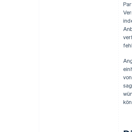
Par
Ver
ind
Anb
ver
feh
Ang
ein
von
sag
wün
kön