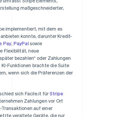
 umfasst Stripe Elements,
Erstellung maßgeschneiderter,
pe implementiert, mit dem es
anbieten konnte, darunter Kredit-
e Pay
,
PayPal
sowie
Flexibilität, neue
 später bezahlen“ oder Zahlungen
KI-Funktionen brachte die Suite
ern, wenn sich die Präferenzen der
chied sich Facile.it für
Stripe
nternehmen Zahlungen vor Ort
-Transaktionen auf einer
etzte veraltete Geräte, die nur