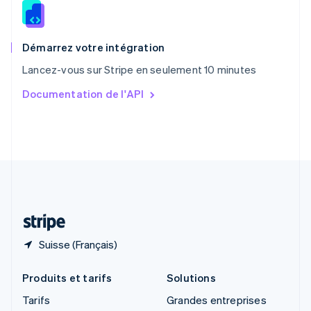
Roumanie
English
Royaume-Uni
English
Démarrez votre intégration
Singapour
Lancez-vous sur Stripe en seulement 10 minutes
English
简体中文
Slovaquie
Documentation de l'API
English
Slovénie
English
Italiano
Suède
Svenska
English
Suisse
Deutsch
Français
Italiano
English
Thaïlande
ไทย
English
Suisse (Français)
Produits et tarifs
Solutions
Tarifs
Grandes entreprises