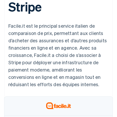
Stripe
UI flexibles
Recognition
l’application
Gérer des
Moyens de
Comptabilité
Entreprise
Marketplaces
abonnements
paiement
automatisée
Gestion financière
Proposer une
Accès à plus
Stripe Sigma
Roadmap produit
Plateformes
facturation à l'usage
de 125
Rapports
Sessions : conférence
SaaS
Émettre des cartes
Facile.it est le principal service italien de
Terminal
personnalisés
annuelle
bancaires adossées à
Paiements en
Data Pipeline
Carrières
des stablecoins
comparaison de prix, permettant aux clients
personne
Synchronisation
Communiqués de
Fournir et gérer des
d’acheter des assurances et d’autres produits
Authorization
des données
presse
services avec des
Par secteur
Boost
Stripe Press
agents
financiers en ligne et en agence. Avec sa
Acceptation
croissance, Facile.it a choisi de s’associer à
optimisée
Entreprises d'IA
Link
Économie des
Stripe pour déployer une infrastructure de
Paiements
créateurs
Contact
Ressources
Jeux
paiement moderne, améliorant les
accélérés
Hôtellerie, voyages et
Financial
Contacter notre équipe
conversions en ligne et en magasin tout en
loisirs
Intégrations
Connections
Assurance
d'applications
Comptes
réduisant les efforts des équipes internes.
Devenir partenaire
Médias et
Exemples de code
financiers
divertissements
Blog des développeurs
associés
Organisations à but
non lucratif
État de l'API
Services aux
Plus
entreprises
Product roadmap
Secteur public