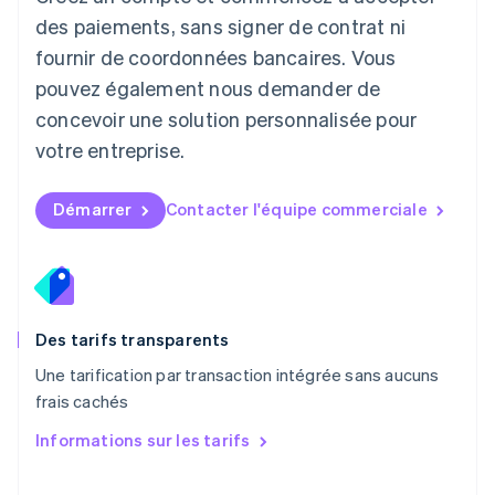
Luxembourg
des paiements, sans signer de contrat ni
Français
Deutsch
English
Malaisie
fournir de coordonnées bancaires. Vous
English
简体中文
pouvez également nous demander de
Malte
concevoir une solution personnalisée pour
English
Mexique
votre entreprise.
Español
English
Norvège
English
Démarrer
Contacter l'équipe commerciale
Nouvelle-Zélande
English
Pays-Bas
Nederlands
English
Pologne
English
Des tarifs transparents
Portugal
Une tarification par transaction intégrée sans aucuns
Português
English
frais cachés
R.A.S. de Hong Kong, Chine
English
简体中文
Informations sur les tarifs
République tchèque
English