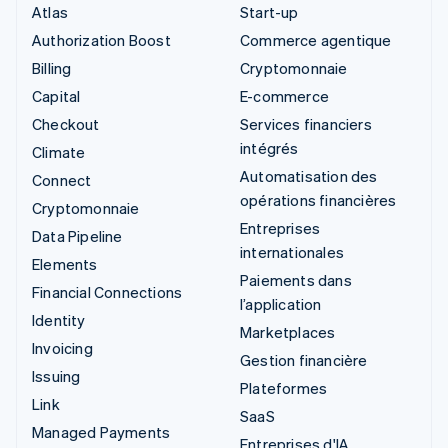
Atlas
Start-up
Authorization Boost
Commerce agentique
Billing
Cryptomonnaie
Capital
E-commerce
Checkout
Services financiers
intégrés
Climate
Automatisation des
Connect
opérations financières
Cryptomonnaie
Entreprises
Data Pipeline
internationales
Elements
Paiements dans
Financial Connections
l’application
Identity
Marketplaces
Invoicing
Gestion financière
Issuing
Plateformes
Link
SaaS
Managed Payments
Entreprises d'IA