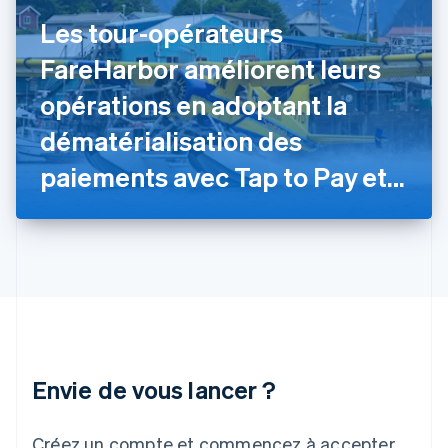
France
Les tour-opérateurs
Français
English
Gibraltar
FareHarbor améliorent leurs
English
Grèce
opérations en adoptant la
English
Hongrie
dématérialisation des
English
Inde
paiements avec Tap to Pay et
English
Irlande
Stripe Terminal
English
Italie
Italiano
English
Japon
日本語
English
Lettonie
English
Liechtenstein
Envie de vous lancer ?
Deutsch
English
Lituanie
English
Créez un compte et commencez à accepter