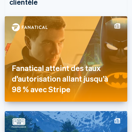
clientèle
Bulgarie
English
Canada
English
Français
Chine continentale
简体中文
English
Chypre
English
Croatie
English
Italiano
Danemark
Fanatical atteint des taux
English
Émirats arabes unis
d’autorisation allant jusqu’à
English
Espagne
98 % avec Stripe
Español
English
Estonie
English
États-Unis
English
Español
简体中文
Finlande
English
Svenska