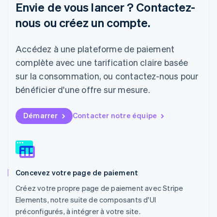
Lettonie
Envie de vous lancer ? Contactez-
English
nous ou créez un compte.
Liechtenstein
Deutsch
English
Lituanie
Accédez à une plateforme de paiement
English
Luxembourg
complète avec une tarification claire basée
Français
Deutsch
English
sur la consommation, ou contactez-nous pour
Malaisie
bénéficier d'une offre sur mesure.
English
简体中文
Malte
English
Démarrer
Contacter notre équipe
Mexique
Español
English
Norvège
English
Nouvelle-Zélande
English
Concevez votre page de paiement
Pays-Bas
Nederlands
English
Créez votre propre page de paiement avec Stripe
Pologne
Elements, notre suite de composants d'UI
English
préconfigurés, à intégrer à votre site.
Portugal