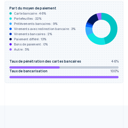
Estonie
English
Part du moyen de paiement
États-Unis
Carte bancaire :
46
%
English
Español
简体中文
Portefeuilles :
22
%
Finlande
Prélèvements bancaires :
9
%
Virements avec redirection bancaire :
3
%
English
Svenska
Virements bancaires :
2
%
France
Paiement différé :
13
%
Français
English
Bons de paiement :
0
%
Gibraltar
Autre :
5
%
English
Grèce
Taux de pénétration des cartes bancaires
46
%
English
Hongrie
Taux de bancarisation
100
%
English
Inde
English
Irlande
English
Italie
Italiano
English
Japon
日本語
English