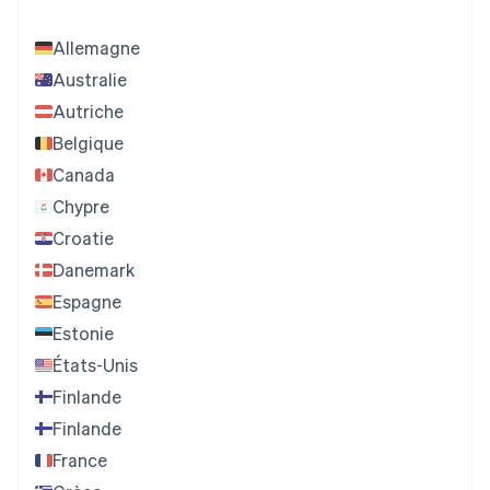
Allemagne
Australie
Autriche
Belgique
Canada
Chypre
Croatie
Danemark
Espagne
Estonie
États-Unis
Finlande
Finlande
France