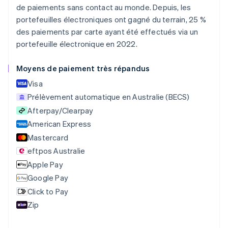
Autriche
de paiements sans contact au monde. Depuis, les
Deutsch
English
portefeuilles électroniques ont gagné du terrain, 25 %
Belgique
des paiements par carte ayant été effectués via un
Nederlands
Français
Deutsch
English
Brésil
portefeuille électronique en 2022.
Português
English
Bulgarie
Moyens de paiement très répandus
English
Visa
Canada
English
Français
Prélèvement automatique en Australie (BECS)
Chine continentale
Afterpay/Clearpay
简体中文
English
American Express
Chypre
English
Mastercard
Croatie
eftpos Australie
English
Italiano
Apple Pay
Danemark
English
Google Pay
Émirats arabes unis
Click to Pay
English
Zip
Espagne
Español
English