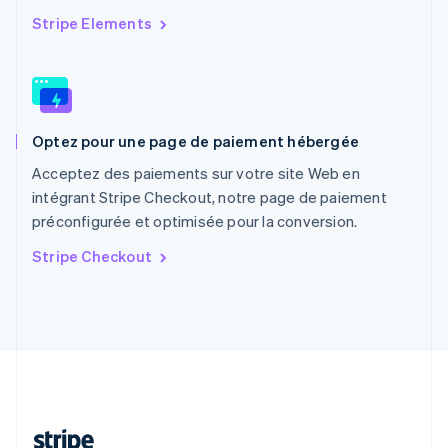
Português
English
Stripe Elements
R.A.S. de Hong Kong, Chine
English
简体中文
République tchèque
English
Roumanie
Optez pour une page de paiement hébergée
English
Royaume-Uni
Acceptez des paiements sur votre site Web en
English
intégrant Stripe Checkout, notre page de paiement
Singapour
préconfigurée et optimisée pour la conversion.
English
简体中文
Slovaquie
Stripe Checkout
English
Slovénie
English
Italiano
Suède
Svenska
English
Suisse
Deutsch
Français
Italiano
English
Thaïlande
ไทย
English