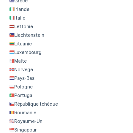
Grèce
Irlande
Italie
Lettonie
Liechtenstein
Lituanie
Luxembourg
Malte
Norvège
Pays-Bas
Pologne
Portugal
République tchèque
Roumanie
Royaume-Uni
Singapour