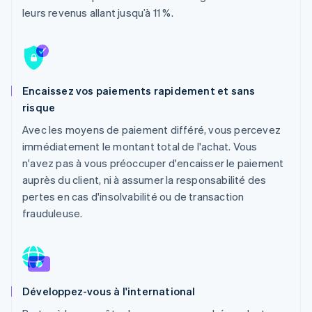
Découvrez les prochaines évolutions
Commerce en ligne
leurs revenus allant jusqu’à 11 %.
Radar
Prévention de la fraude
Écosystème
Atlas
Constitution de start-up
Partenaires
Encaissez vos paiements rapidement et sans
Climate
Stripe App Marketplace
risque
Élimination du carbone
Avec les moyens de paiement différé, vous percevez
Identity
Vérification de l'identité
immédiatement le montant total de l'achat. Vous
n'avez pas à vous préoccuper d'encaisser le paiement
auprès du client, ni à assumer la responsabilité des
pertes en cas d'insolvabilité ou de transaction
frauduleuse.
Stripe Sessions 2026
Découvrez comment Stripe construit l’infrastructure écono
Regarder la vidéo
Développez-vous à l'international