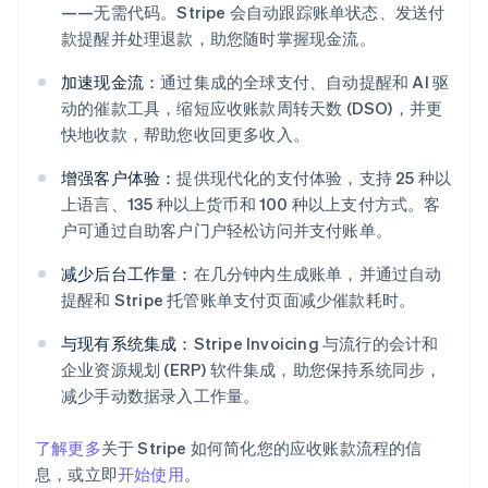
——无需代码。Stripe 会自动跟踪账单状态、发送付
款提醒并处理退款，助您随时掌握现金流。
加速现金流：
通过集成的全球支付、自动提醒和 AI 驱
动的催款工具，缩短应收账款周转天数 (DSO)，并更
快地收款，帮助您收回更多收入。
阿联酋
增强客户体验：
提供现代化的支付体验，支持 25 种以
English
上语言、135 种以上货币和 100 种以上支付方式。客
爱尔兰
户可通过自助客户门户轻松访问并支付账单。
English
爱沙尼亚
减少后台工作量：
在几分钟内生成账单，并通过自动
English
提醒和 Stripe 托管账单支付页面减少催款耗时。
奥地利
Deutsch
English
与现有系统集成：
Stripe Invoicing 与流行的会计和
澳大利亚
企业资源规划 (ERP) 软件集成，助您保持系统同步，
English
巴西
减少手动数据录入工作量。
Português
English
保加利亚
了解更多
关于 Stripe 如何简化您的应收账款流程的信
English
息，或立即
开始使用
。
比利时