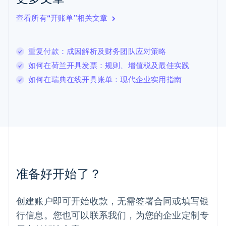
English
列支敦士登
查看所有“开账单”相关文章
Deutsch
English
卢森堡
Français
Deutsch
English
重复付款：成因解析及财务团队应对策略
罗马尼亚
如何在荷兰开具发票：规则、增值税及最佳实践
English
马尔他
如何在瑞典在线开具账单：现代企业实用指南
English
马来西亚
English
简体中文
美国
English
Español
简体中文
墨西哥
Español
English
挪威
准备好开始了？
English
葡萄牙
Português
English
创建账户即可开始收款，无需签署合同或填写银
日本
行信息。您也可以联系我们，为您的企业定制专
日本語
English
瑞典