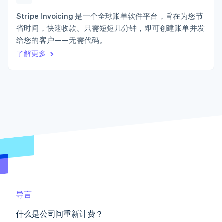
加密货币
125+
Stripe Sigma
产品路线图
SaaS
自定义报告
购买
Terminal
Sessions 年度大会
Stripe Invoicing 是一个全球账单软件平台，旨在为您节
线下支付
Data Pipeline
招聘
省时间，快速收款。只需短短几分钟，即可创建账单并发
数据同步
Authorization
资源
新闻编辑室
Boost
给您的客户——无需代码。
Stripe Press
支付成功率优
按行业
应用程序集成
了解更多
化
代码示例
Link
AI 企业
开发者博客
加速结账
创作者经济
API 状态
联系
Financial
游戏
Connections
酒店、旅游与休闲
联系销售
关联金融账户
保险
成为合作伙伴
数据
媒体与娱乐
非营利组织
专业服务
公共部门
零售
更多
Product roadmap
了解未来规划
生态系统
Radar
导言
欺诈防范
合作伙伴
Atlas
什么是公司间重新计费？
Stripe App Marketplace
初创企业注册