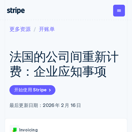
更多资源
开账单
按企业阶段
文档
学习
支付
营收
资金管理
平台
易市
大型企业
Stripe 文档
博客
Payments
Billing
Treasury
初创企业
API 参考文档
客户案例
法国的公司间重新计
在线支付
经常性收入
Con
库与 SDK
指南
企业财务
Managed
Metronome
Stripe Apps
Payments
按用量计费
Global
平台
费：企业应知事项
备案商家解决
Payouts
Subscriptions
Capi
按应用场景
方案
平
支持
向第三方
订阅管理
Payment links
客户
指南
智能体商务
打款
Invoicing
Trea
加密货币
获取支持
无代码支付
一次性或定期
Capital
开始使用 Stripe
平
电子商务
接受线上付款
管理支持方案
企业融资
Checkout
账单
嵌入
嵌入式金融
实施预建结账流程
专业服务
预构建支付界
Crypto
Tax
融服
财务自动化
构建平台或交易市场
最后更新日期：2026 年 2 月 16 日
钱包、稳
面
销售税和增值
Iss
全球化企业
管理订阅
定币发行
Elements
税自动化
实体
应用内支付
提供按用量计费
灵活的 UI 组件
和发卡基
Crypto
Revenue
虚拟
交易市场
发行稳定币支持的支付卡
Onramp
支付方式
Recognition
础设施
公司
资金管理
使用代理预配和管理服务
可嵌入的
Access to
会计自动化
Invoicing
平台