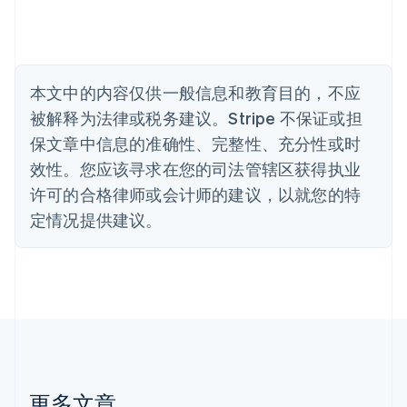
Nederlands
Français
Deutsch
English
波兰
English
丹麦
English
本文中的内容仅供一般信息和教育目的，不应
德国
被解释为法律或税务建议。Stripe 不保证或担
Deutsch
English
法国
保文章中信息的准确性、完整性、充分性或时
Français
English
效性。您应该寻求在您的司法管辖区获得执业
芬兰
许可的合格律师或会计师的建议，以就您的特
English
Svenska
定情况提供建议。
荷兰
Nederlands
English
加拿大
English
Français
捷克
English
克罗地亚
English
Italiano
拉脱维亚
English
更多文章
立陶宛