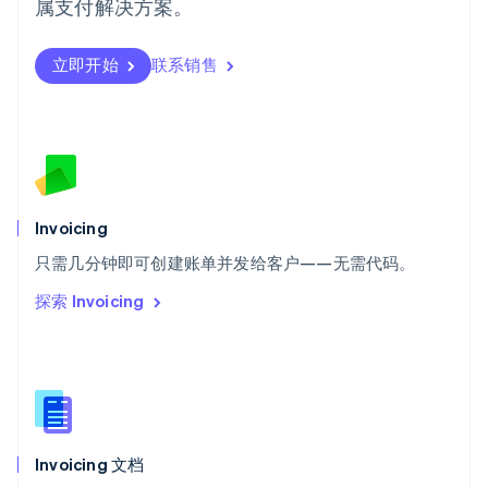
属支付解决方案。
Svenska
English
瑞士
Deutsch
Français
Italiano
English
立即开始
联系销售
塞浦路斯
English
斯洛伐克
English
斯洛文尼亚
English
Italiano
泰国
Invoicing
ไทย
English
希腊
只需几分钟即可创建账单并发给客户——无需代码。
English
探索 Invoicing
西班牙
Español
English
新加坡
English
简体中文
新西兰
English
匈牙利
English
Invoicing 文档
意大利