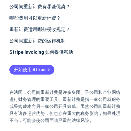
重新计费和垫付款有什么区别？
公司间重新计费有哪些优势？
Climate
碳移除
规模经济
哪些费用可以重新计费？
Identity
在线身份验证
资源优化
重新计费适用哪些税收规定？
财务透明度
公司间重新计费的运作机制
Stripe Invoicing 如何提供帮助
Stripe Sessions 2026
了解 Stripe 如何为 AI 构建经济基础设施。
开始使用 Stripe
立即观看
在法国，公司间重新计费是许多集团、子公司和企业网络
进行财务管理的重要工具。重新计费是指一家公司就服务
或采购成本向另一家公司开具账单。虽然公司间重新计费
具有诸多运营优势，但也存在重大的税务影响，如果处理
不当，可能会使公司面临严重的法律风险。