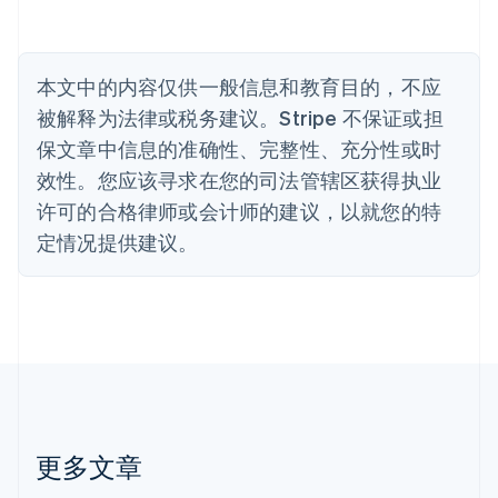
比利时
Nederlands
Français
Deutsch
English
波兰
本文中的内容仅供一般信息和教育目的，不应
English
丹麦
被解释为法律或税务建议。Stripe 不保证或担
English
保文章中信息的准确性、完整性、充分性或时
德国
效性。您应该寻求在您的司法管辖区获得执业
Deutsch
English
法国
许可的合格律师或会计师的建议，以就您的特
Français
English
定情况提供建议。
芬兰
English
Svenska
荷兰
Nederlands
English
加拿大
English
Français
捷克
English
克罗地亚
English
Italiano
更多文章
拉脱维亚
English