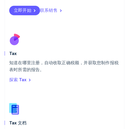
瑞典
立即开始
联系销售
Svenska
English
瑞士
Deutsch
Français
Italiano
English
塞浦路斯
English
斯洛伐克
English
斯洛文尼亚
Tax
English
Italiano
知道在哪里注册，自动收取正确税额，并获取您制作报税
泰国
ไทย
English
表时所需的报告。
希腊
探索 Tax
English
西班牙
Español
English
新加坡
English
简体中文
新西兰
English
Tax 文档
匈牙利
English