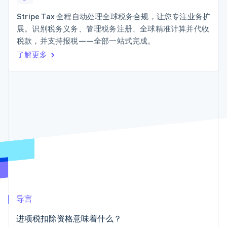
接入 125+ 种支
加密货币
Stripe Sigma
产品路线图
SaaS
付方式
自定义报告
购买
Sessions 年度大会
Stripe Tax 全程自动处理全球税务合规，让您专注业务扩
Terminal
Data Pipeline
招聘
展。识别税务义务、管理税务注册、全球精准计算并代收
线下支付
数据同步
资讯中心
Authorization
资源
税款，并支持报税——全部一站式完成。
Stripe Press
Boost
按行业
了解更多
支付成功率优
应用集成
化
AI 企业
代码示例
Link
创作者经济
开发者博客
联系
加速结账
游戏
API 状态
Financial
酒店、旅游与休闲
联系销售
Connections
保险
成为合作伙伴
关联金融账户
媒体与娱乐
数据
非营利组织
专业服务
公共部门
零售
更多
Product roadmap
了解未来规划
生态系统
导言
Radar
合作伙伴
欺诈防范
进项税扣除资格意味着什么？
Stripe App Marketplace
Atlas