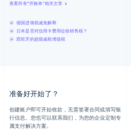
查看所有“开账单”相关文章
立陶宛
English
列支敦士登
德国进项税减免解释
Deutsch
English
卢森堡
日本是否对信用卡费用征收销售税？
Français
Deutsch
English
西班牙的超级减税增值税
罗马尼亚
English
马尔他
English
马来西亚
English
简体中文
美国
English
Español
简体中文
墨西哥
准备好开始了？
Español
English
挪威
English
创建账户即可开始收款，无需签署合同或填写银
葡萄牙
行信息。您也可以联系我们，为您的企业定制专
Português
English
日本
属支付解决方案。
日本語
English