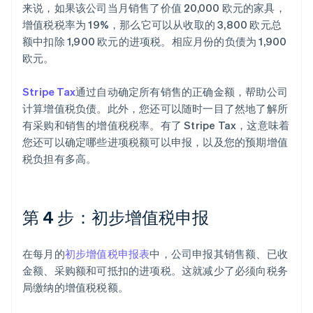
来说，如果该公司当月销售了价值 20,000 欧元的家具，
增值税税率为 19%，那么它可以从收取的 3,800 欧元总
额中扣除 1,900 欧元的进项税。相应月份的负债为 1,900
欧元。
Stripe Tax
通过自动确定所有销售的正确金额，帮助公司
计算增值税负债。此外，您还可以随时一目了然地了解所
有采购和销售的增值税税率。有了 Stripe Tax，这意味着
阿联酋
您还可以确定哪些进项税额可以申报，以及您的预期增值
English
爱尔兰
税负担有多高。
English
爱沙尼亚
English
第 4 步：初步增值税申报
奥地利
Deutsch
English
澳大利亚
在每月的
初步增值税申报表
中，公司申报其销售额、已收
English
巴西
金额、采购额和可抵扣的进项税。这就减少了必须向税务
Português
English
局缴纳的增值税税额。
保加利亚
English