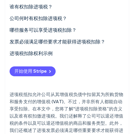
初创企业注册
谁有权扣除进项税？
Climate
公司何时有权扣除进项税？
碳移除
Identity
哪些服务可以享受进项税扣除？
在线身份验证
用于商业目的的货物和服务
发票必须满足哪些要求才能获得进项税扣除？
无形资产
进项税扣除权利示例
第三方服务
第 1 步：订单和发票
Stripe Sessions 2026
开始使用 Stripe
了解 Stripe 如何为 AI 构建经济基础设施。
建筑物和设施投资
第 2 步：机器的使用
立即观看
差旅费和娱乐费
第 3 步：进项税扣除
进项税抵扣允许公司从其增值税负债中扣留其为所购货物
礼品
第 4 步：初步增值税申报
和服务支付的增值税 (VAT)。不过，并非所有人都能自动
享受扣除。在本文中，您将了解“进项税扣除资格”的含义
以及谁有权扣缴进项税。我们还解释了公司可以退还增值
税的条件以及可以退还增值税的商品和服务类型。此外，
我们还概述了进项发票必须满足哪些重要要求才能获得进