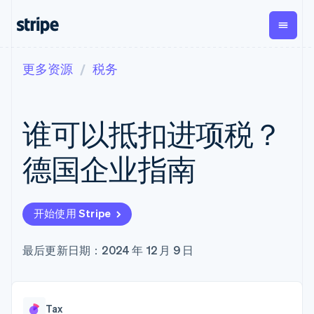
更多资源
税务
按企业阶段
文档
学习
支付
营收
资金管理
平台
易市
大型企业
Stripe 文档
博客
Payments
Billing
Treasury
初创企业
API 参考文档
客户案例
谁可以抵扣进项税？
在线支付
经常性收入
Con
库与 SDK
指南
企业财务
Managed
Metronome
Stripe Apps
Payments
按用量计费
Global
平台
德国企业指南
备案商家解决
Payouts
Subscriptions
Capi
按应用场景
方案
平
支持
向第三方
订阅管理
Payment links
客户
指南
智能体商务
打款
Invoicing
Trea
加密货币
获取支持
无代码支付
一次性或定期
Capital
开始使用 Stripe
平
电子商务
接受线上付款
托管支持方案
企业融资
Checkout
账单
嵌入
嵌入式金融
实施预置结账流程
专业服务
预构建支付界
Crypto
Tax
融服
财务自动化
构建平台或交易市场
最后更新日期：2024 年 12 月 9 日
钱包、稳
面
销售税和增值
Iss
全球化企业
管理订阅
定币发行
Elements
税自动化
实体
应用内支付
提供按用量计费
灵活的 UI 组件
和发卡基
Crypto
Revenue
虚拟
交易市场
发行稳定币支持的支付卡
Onramp
Payment
Recognition
础设施
公司
资金管理
通过智能体配置和管理服
可嵌入的
methods
会计自动化
Tax
平台
务