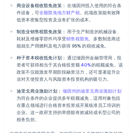
商业设备税收豁免政策：
在缅因州投入使用的符合条
件设备，可
全额豁免地方财产税
。此项政策能有效降
低资本密集型投资及业务扩张的成本。
制造业销售税豁免政策：
用于生产制造的机械设备、
耗材及维修零部件均享受
销售税豁免
。多数制造商还
能就生产用燃料及电力获得 95% 的税收减免。
种子资本税收抵免计划：
通过缅因州金融管理局，投
资者可获得相当于其合格投资额
40%
的税额减免。该
政策不仅能激发早期阶段融资活力，还可显著提升企
业对天使投资人与风险资本投资机构的吸引力。
迪里戈商业激励计划：
缅因州的迪里戈商业激励计划
为符合条件的企业提供多年税额减免，适用对象包括
在重点领域进行合格资本投资或开展核准员工培训的
企业。这一政府支持的举措能有效减轻成长型公司的
税务负担。