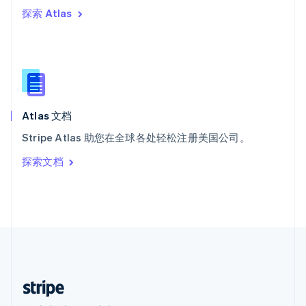
探索 Atlas
西班牙
Español
English
新加坡
English
简体中文
新西兰
English
匈牙利
English
Atlas 文档
意大利
Stripe Atlas 助您在全球各处轻松注册美国公司。
Italiano
English
印度
探索文档
English
英国
English
直布罗陀
English
中国内地
简体中文
English
中国香港特别行政区
English
简体中文