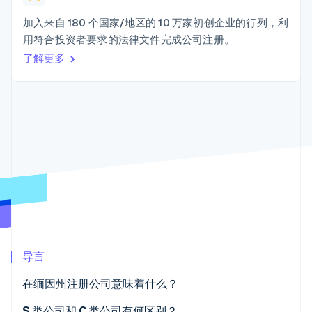
接入 125+ 种支
Stripe Sigma
产品路线图
SaaS
付方式
自定义报告
Sessions 年度大会
加入来自 180 个国家/地区的 10 万家初创企业的行列，利
Terminal
Data Pipeline
招聘
用符合投资者要求的法律文件完成公司注册。
线下支付
数据同步
资讯中心
Authorization
资源
了解更多
Stripe Press
Boost
按行业
支付成功率优
应用集成
化
AI 企业
代码示例
Link
创作者经济
开发者博客
联系
加速结账
游戏
API 状态
酒店、旅游与休闲
联系销售
保险
成为合作伙伴
媒体与娱乐
非营利组织
更多
专业服务
Product roadmap
公共部门
了解未来规划
零售
Radar
欺诈防范
导言
Atlas
生态系统
初创企业注册
在缅因州注册公司意味着什么？
合作伙伴
Climate
Stripe App Marketplace
碳移除
S 类公司和 C 类公司有何区别？