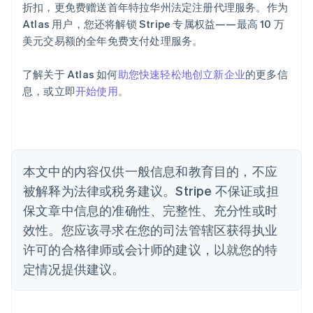
English
折扣，更免费赠送首年特拉华州法定注册代理服务。作为
奥地利
Atlas 用户，您还将解锁 Stripe 专属权益——最高 10 万
Deutsch
English
美元交易额的全年免费支付处理服务。
澳大利亚
English
巴西
了解关于 Atlas 如何
助您快速轻松地创立新企业
的更多信
Português
English
息，或立即
开始使用
。
保加利亚
English
比利时
Nederlands
Français
Deutsch
English
波兰
本文中的内容仅供一般信息和教育目的，不应
English
丹麦
被解释为法律或税务建议。Stripe 不保证或担
English
保文章中信息的准确性、完整性、充分性或时
德国
效性。您应该寻求在您的司法管辖区获得执业
Deutsch
English
法国
许可的合格律师或会计师的建议，以就您的特
Français
English
定情况提供建议。
芬兰
English
Svenska
荷兰