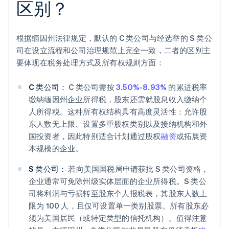
区别？
根据缅因州法律规定，默认的 C 类公司与经选举的 S 类公
司在设立流程和公司治理规范上完全一致，二者的区别主
要体现在税务处理方式及所有权规则方面：
C 类公司：
C 类公司需按
3.50%-8.93%
的累进税率
缴纳缅因州企业所得税，股东还需就股息收入缴纳个
人所得税。这种所有权结构具有高度灵活性：允许股
东人数无上限、设置多重股权类别以及接纳机构和外
国投资者，因此特别适合计划通过股权
融资
或拓展资
本规模的企业。
S 类公司：
若向美国国税局申请获批 S 类公司资格，
企业通常可免除州级实体层面的企业所得税。S 类公
司将利润与亏损转至股东个人报税表，其股东人数上
限为 100 人，且仅可设置单一类别股票。所有股东必
须为美国居民（或特定类型的信托机构）。值得注意