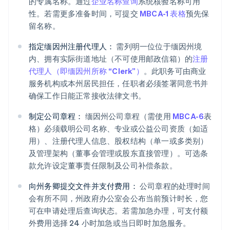
的专属名称。通过
企业名称查询
系统核验名称可用
性。若需更多准备时间，可提交
MBCA-1 表格
预先保
留名称。
指定缅因州注册代理人：
需列明一位位于缅因州境
内、拥有实际街道地址（不可使用邮政信箱）的
注册
代理人（即缅因州所称 “Clerk”）
。此职务可由商业
服务机构或本州居民担任，任职者必须签署同意书并
确保工作日能正常接收法律文书。
制定公司章程：
缅因州公司章程（需使用
MBCA-6
表
格）必须载明公司名称、专业或公益公司资质（如适
用）、注册代理人信息、股权结构（单一或多类别）
及管理架构（董事会管理或股东直接管理）。可选条
款允许设定董事责任限制及公司补偿条款。
向州务卿提交文件并支付费用：
公司章程的处理时间
会有所不同，州政府办公室会公布当前预计时长，您
可在申请处理后查询状态。若需加急办理，可支付额
外费用选择 24 小时加急或当日即时加急服务。