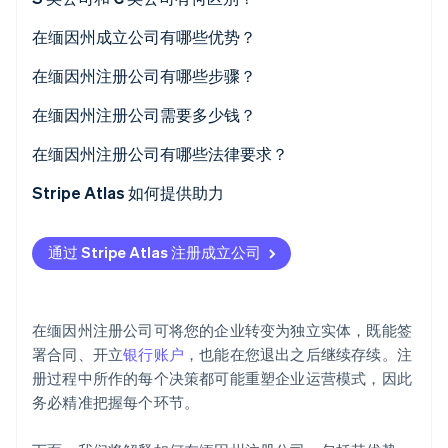
在缅因州成立公司有哪些优势？
在缅因州注册公司有哪些步骤？
Stripe Sessions 2026
在缅因州注册公司需要多少钱？
了解 Stripe 如何为 AI 构建经济基础设施。
立即观看
在缅因州注册公司有哪些法律要求？
Stripe Atlas 如何提供助力
申请使用 Atlas 注册公司
通过 Stripe Atlas 注册成立公司
在获取雇主识别号 (EIN) 前开通收款和银行服务
无现金创始人股权认购
在缅因州注册公司可将您的企业转变为独立实体，既能签
自动提交 83 (b) 税务申报
署合同、开立
银行账户
，也能在您退出之后继续存续。注
册过程中所作的每个决策都可能重塑企业运营模式，因此
全球顶尖水准的公司法律文件
务必精准把握每个环节。
Stripe Payments 服务首年免费，更享价值 5 万美元的