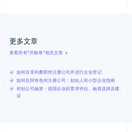
Nederlands
English
加拿大
English
Français
捷克
English
克罗地亚
English
Italiano
更多文章
拉脱维亚
English
查看所有“开账单”相关文章
立陶宛
English
列支敦士登
如何在亚利桑那州注册公司并进行企业登记
Deutsch
English
卢森堡
如何在阿肯色州注册公司：创始人和小型企业指南
Français
Deutsch
English
初创公司融资：德国企业的需求评估、融资选择及建
罗马尼亚
议
English
马尔他
English
马来西亚
English
简体中文
美国