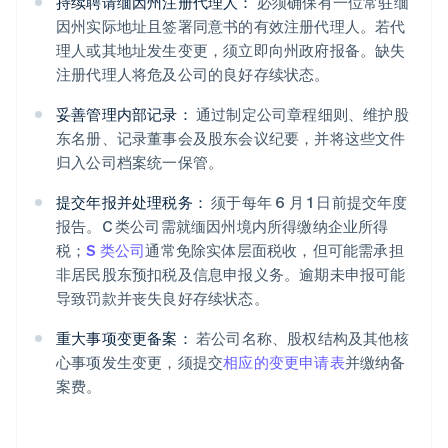
持续聘请缅因州注册代理人：
必须确保有一位常驻缅
因州实际地址且签署同意书的有效注册代理人。若代
理人或其地址发生变更，须立即向州政府报备。缺失
注册代理人将危及公司的良好存续状态。
妥善管理内部记录：
通过制定公司章程细则、维护股
东名册、记录董事会及股东会议纪要，并将这些文件
归入公司档案统一保管。
提交年报并处理税务：
须于每年 6 月 1 日前提交年度
报告。C 类公司需就缅因州境内所得缴纳企业所得
税；
S 类公司
通常免除实体层面税收，但可能需承担
非居民股东预扣税及信息申报义务。逾期未申报可能
导致罚款并丧失良好存续状态。
重大事项变更备案：
若公司名称、股权结构及其他核
心事项发生变更，须提交
相应的变更申请表
并缴纳备
案费。