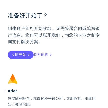
English
Español
简体中文
墨西哥
Español
English
准备好开始了？
挪威
English
葡萄牙
创建账户即可开始收款，无需签署合同或填写银
Português
English
行信息。您也可以联系我们，为您的企业定制专
日本
日本語
English
属支付解决方案。
瑞典
Svenska
English
瑞士
立即开始
联系销售
Deutsch
Français
Italiano
English
塞浦路斯
English
斯洛伐克
English
斯洛文尼亚
English
Italiano
Atlas
泰国
ไทย
English
仅需鼠标轻点，就能轻松开创公司，立即收款、组建团
希腊
队、募资启航。
English