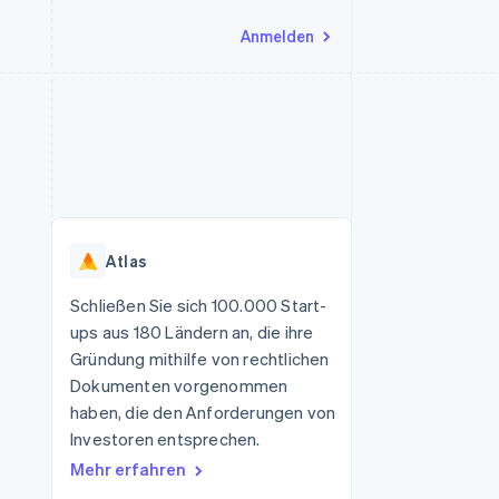
Anmelden
Ressourcen
Ecosystem
Kontakt
nd Marktplätze
Mehr
App-Integrationen
Partner
Sales-Team kontaktieren
Product roadmap
Code-Beispiele
Stripe App-Marktplatz
Partner werden
Ausblick
 Plattformen
Entwickler-Blog
eit
API-Status
Radar
Betrugsprävention
Atlas
Atlas
onen
Start-up-Gründung
Schließen Sie sich 100.000 Start-
ups aus 180 Ländern an, die ihre
Climate
CO₂-Entnahme
Gründung mithilfe von rechtlichen
Dokumenten vorgenommen
haben, die den Anforderungen von
Investoren entsprechen.
Mehr erfahren