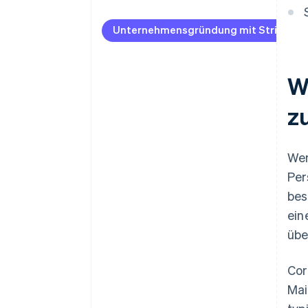
Bei Atlas eine
Unternehmensgründung
Unternehmensgründung mit Stripe Atl
beantragen
Zahlungen und Bankgeschäfte
W
vor Erhalt der EIN
z
Gründungsaktien ohne Einsatz
liquider Mittel erwerben
Automatische Einreichung des
Wen
83(b)-Steuerformulars
Per
Hochwertige rechtliche
bes
Unternehmensdokumente
ein
Ein Jahr Stripe Payments gratis,
übe
plus 50.000 USD in
Partnerguthaben
Cor
Mai