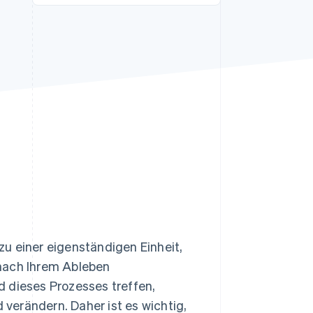
Stripe-Sessions 2026
Erfahren Sie, wie Stripe
Lösungen für die
Wirtschaftsinfrastruktur
für KI aufbaut.
Jetzt ansehen
u einer eigenständigen Einheit,
nach Ihrem Ableben
d dieses Prozesses treffen,
verändern. Daher ist es wichtig,