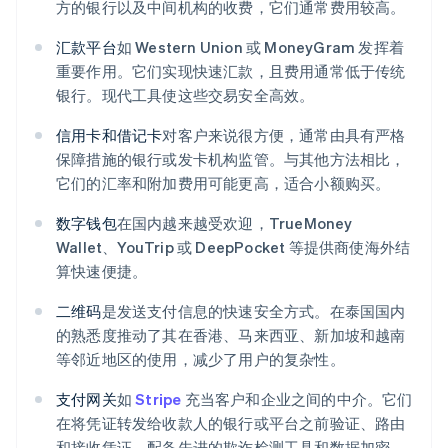
方的银行以及中间机构的收费，它们通常费用较高。
汇款平台
如 Western Union 或 MoneyGram 发挥着
重要作用。它们实现快速汇款，且费用通常低于传统
银行。现代工具使这些交易安全高效。
信用卡和借记卡
对客户来说很方便，通常由具有严格
保障措施的银行或发卡机构监管。与其他方法相比，
它们的汇率和附加费用可能更高，适合小额购买。
数字钱包
在国内越来越受欢迎，TrueMoney
Wallet、YouTrip 或 DeepPocket 等提供商使海外结
算快速便捷。
二维码
是发送支付信息的快速安全方式。在泰国国内
的熟悉度推动了其在香港、马来西亚、新加坡和越南
等邻近地区的使用，减少了用户的复杂性。
支付网关
如
Stripe
充当客户和企业之间的中介。它们
在将凭证转发给收款人的银行或平台之前验证、路由
和接收凭证。配备先进的欺诈检测工具和数据加密，