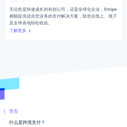
接入 125+ 种支
Stripe Sigma
产品路线图
SaaS
付方式
自定义报告
Sessions 年度大会
无论您是快速成长的初创公司，还是全球化企业，Stripe
Terminal
Data Pipeline
招聘
都能提供适合您业务的支付解决方案，助您在线上、线下
线下支付
数据同步
资讯中心
Authorization
资源
及全球各地轻松收款。
Stripe Press
Boost
按行业
了解更多
支付成功率优
应用集成
化
AI 企业
代码示例
Link
创作者经济
开发者博客
联系
加速结账
游戏
API 状态
酒店、旅游与休闲
联系销售
保险
成为合作伙伴
媒体与娱乐
非营利组织
更多
专业服务
Product roadmap
公共部门
了解未来规划
零售
Radar
欺诈防范
Atlas
生态系统
初创企业注册
导言
合作伙伴
Climate
什么是跨境支付？
Stripe App Marketplace
碳移除