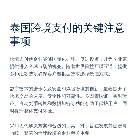
泰国跨境支付的关键注意
事项
阿联酋
跨境支付使企业能够国际化扩张、促进投资，并为企业家
English
提供进入全球市场的机会。随着世界日益互联互通，提供
爱尔兰
多种汇款选项确保客户能根据需求选择最佳方式。
English
爱沙尼亚
English
数字技术的进步以及安全和风险管理的创新，显著提升了
奥地利
跨境交易的速度、安全性和可靠性。多因素认证、实时验
Deutsch
English
证、自动货币转换和数据加密等功能有助于保护用户，同
澳大利亚
时提升整体支付体验。
English
巴西
Português
English
采用现代解决方案和合适的工具，对于旨在发展并促进可
保加利亚
持续、繁荣的全球经济的企业至关重要。
English