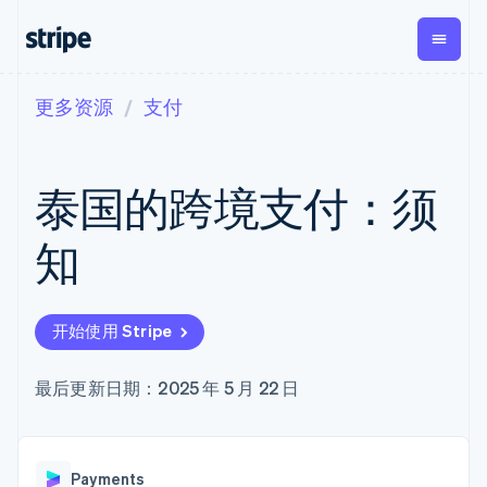
更多资源
支付
按企业阶段
文档
学习
支付
营收
资金管
平台
理
易市
大型企业
Stripe 文档
博客
Payments
Billing
初创企业
API 参考文档
客户案例
泰国的跨境支付：须
在线支付
经常性收入
Global
Conn
库与 SDK
指南
Managed
Metronome
Payouts
Stripe Apps
Payments
按用量计费
平台
知
备案商家解决
Subscriptions
向第三
按应用场景
方案
方打款
支持
订阅管理
Payment links
Crypto
指南
智能体商务
Invoicing
钱包、
加密货币
获取支持
无代码支付
一次性或定期
开始使用 Stripe
稳定币
电子商务
接受线上付款
托管支持方案
Checkout
账单
发行和
嵌入式金融
实施预置结账流程
专业服务
预构建支付界
Tax
发卡基
财务自动化
构建平台或交易市场
最后更新日期：2025 年 5 月 22 日
面
销售税和增值
础设施
全球化企业
管理订阅
Elements
税自动化
应用内支付
提供按用量计费
灵活的 UI 组件
Revenue
交易市场
发行稳定币支持的支付卡
Payment
Recognition
公司
资金管理
通过智能体配置和管理服
methods
会计自动化
Payments
平台
务