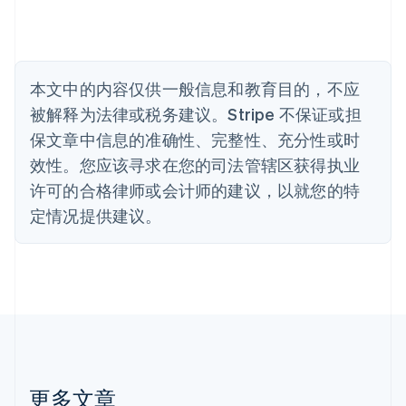
比利时
Nederlands
Français
Deutsch
English
波兰
English
丹麦
本文中的内容仅供一般信息和教育目的，不应
English
被解释为法律或税务建议。Stripe 不保证或担
德国
保文章中信息的准确性、完整性、充分性或时
Deutsch
English
法国
效性。您应该寻求在您的司法管辖区获得执业
Français
English
许可的合格律师或会计师的建议，以就您的特
芬兰
定情况提供建议。
English
Svenska
荷兰
Nederlands
English
加拿大
English
Français
捷克
English
克罗地亚
English
Italiano
拉脱维亚
更多文章
English