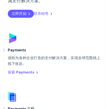
属支付解决方案。
瑞典
Svenska
English
瑞士
立即开始
联系销售
Deutsch
Français
Italiano
English
塞浦路斯
English
斯洛伐克
English
斯洛文尼亚
English
Italiano
Payments
泰国
ไทย
English
借助为各种企业打造的支付解决方案，实现全球范围线上
希腊
线下收款。
English
探索 Payments
西班牙
Español
English
新加坡
English
简体中文
新西兰
English
匈牙利
English
Payments 文档