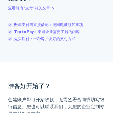
立陶宛
查看所有“支付”相关文章
English
列支敦士登
Deutsch
English
卢森堡
账单支付与直接借记：德国电商须知事项
Français
Deutsch
English
Tap to Pay：泰国企业需要了解的内容
罗马尼亚
先买后付：一种客户友好的支付方式
English
马尔他
English
马来西亚
English
简体中文
美国
English
Español
简体中文
墨西哥
Español
English
准备好开始了？
挪威
English
葡萄牙
创建账户即可开始收款，无需签署合同或填写银
Português
English
行信息。您也可以联系我们，为您的企业定制专
日本
日本語
English