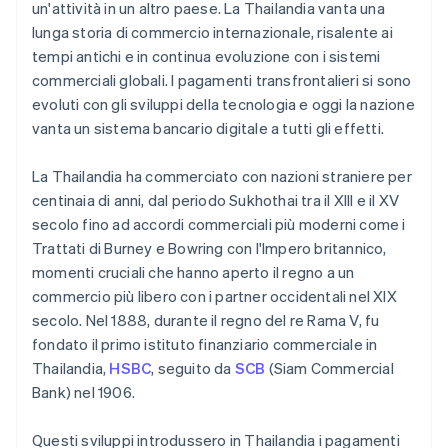
un'attività in un altro paese. La Thailandia vanta una
lunga storia di commercio internazionale, risalente ai
tempi antichi e in continua evoluzione con i sistemi
commerciali globali. I pagamenti transfrontalieri si sono
evoluti con gli sviluppi della tecnologia e oggi la nazione
vanta un sistema bancario digitale a tutti gli effetti.
La Thailandia ha commerciato con nazioni straniere per
centinaia di anni, dal periodo Sukhothai tra il XIII e il XV
secolo fino ad accordi commerciali più moderni come i
Trattati di Burney e Bowring con l'Impero britannico,
momenti cruciali che hanno aperto il regno a un
commercio più libero con i partner occidentali nel XIX
secolo. Nel 1888, durante il regno del re Rama V, fu
fondato il primo istituto finanziario commerciale in
Thailandia,
HSBC
, seguito da
SCB
(Siam Commercial
Bank) nel 1906.
Questi sviluppi introdussero in Thailandia i pagamenti