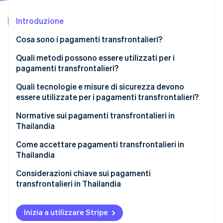
Scopri cosa ti aspetta
Introduzione
Radar
Ecosistema
Prevenzione delle frodi
Cosa sono i pagamenti transfrontalieri?
Partner
Atlas
Stripe App Marketplace
Costituzione di start-up
Procedura di pagamento transfrontaliero
Quali metodi possono essere utilizzati per i
pagamenti transfrontalieri?
Climate
Rimozione del carbonio
Quali tecnologie e misure di sicurezza devono
Identity
essere utilizzate per i pagamenti transfrontalieri?
Verifica online dell'identità
Normative sui pagamenti transfrontalieri in
Thailandia
Come accettare pagamenti transfrontalieri in
Thailandia
Stripe Sessions 2026
Scopri come Stripe sta costruendo l'infrastruttura economi
Accettare pagamenti online con Stripe
Considerazioni chiave sui pagamenti
Guarda ora
transfrontalieri in Thailandia
Inizia a utilizzare Stripe