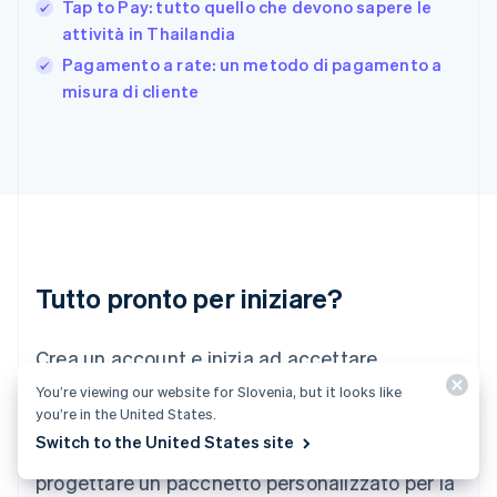
Tap to Pay: tutto quello che devono sapere le
English
attività in Thailandia
Grecia
English
Pagamento a rate: un metodo di pagamento a
India
misura di cliente
English
Irlanda
English
Italia
Italiano
English
Lettonia
English
Liechtenstein
Deutsch
English
Tutto pronto per iniziare?
Lituania
English
Crea un account e inizia ad accettare
Lussemburgo
Français
Deutsch
English
pagamenti senza la necessità di stipulare
You’re viewing our website for Slovenia, but it looks like
Malaysia
you’re in the United States.
contratti o di comunicare le tue coordinate
English
简体中文
Switch to the United States site
Malta
bancarie. In alternativa, contattaci per
English
progettare un pacchetto personalizzato per la
Messico