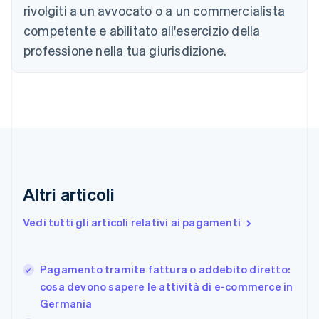
rivolgiti a un avvocato o a un commercialista
English
Français
Cina continentale
competente e abilitato all'esercizio della
简体中文
English
professione nella tua giurisdizione.
Cipro
English
Croazia
English
Italiano
Danimarca
English
Emirati Arabi Uniti
English
Estonia
English
Altri articoli
Finlandia
English
Svenska
Vedi tutti gli articoli relativi ai pagamenti
Francia
Français
English
Germania
Pagamento tramite fattura o addebito diretto:
Deutsch
English
cosa devono sapere le attività di e-commerce in
Giappone
日本語
English
Germania
Gibilterra