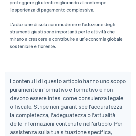
proteggere gli utenti migliorando al contempo
l'esperienza di pagamento complessiva.
L'adozione di soluzioni moderne e l'adozione degli
strumenti giusti sono importanti per le attività che
mirano a crescere e contribuire a un'economia globale
sostenibile e fiorente.
Australia
I contenuti di questo articolo hanno uno scopo
English
Austria
puramente informativo e formativo e non
Deutsch
English
devono essere intesi come consulenza legale
Belgio
Nederlands
Français
Deutsch
English
o fiscale. Stripe non garantisce l'accuratezza,
Brasile
la completezza, l'adeguatezza o l'attualità
Português
English
Bulgaria
delle informazioni contenute nell'articolo. Per
English
assistenza sulla tua situazione specifica,
Canada