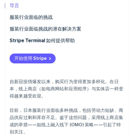
导言
服装行业面临的挑战
客户需求的极化
服装行业面临挑战的潜在解决方案
Stripe Sessions 2026
了解 Stripe 如何为 AI 构建经济基础设施。
电商的传播
根据需求分析管理库存
Stripe Terminal 如何提供帮助
立即观看
未售出库存
使用 OMO 策略
开始使用 Stripe
低价竞争
采用可持续实践
劳动力短缺
打造平衡质量与价格的品牌
自新冠疫情爆发以来，购买行为变得更加多样化。在日
实施人工智能 (AI) 技术和企业管理系统
本，线上商店（如电商网站和应用程序）与实体店一样变
得越来越受欢迎。
目前，日本服装行业面临多种挑战，包括劳动力短缺、商
品供应过剩和库存不足。鉴于这些问题，采用线上商店集
成的举措——如线上融入线下 (OMO) 策略——引起了特
别关注。