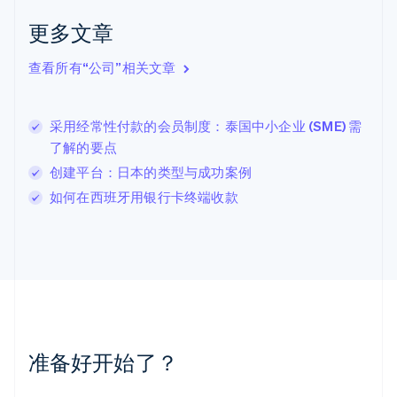
克罗地亚
English
Italiano
更多文章
拉脱维亚
English
查看所有“公司”相关文章
立陶宛
English
列支敦士登
采用经常性付款的会员制度：泰国中小企业 (SME) 需
Deutsch
English
卢森堡
了解的要点
Français
Deutsch
English
创建平台：日本的类型与成功案例
罗马尼亚
如何在西班牙用银行卡终端收款
English
马尔他
English
马来西亚
English
简体中文
美国
English
Español
简体中文
墨西哥
Español
English
准备好开始了？
挪威
English