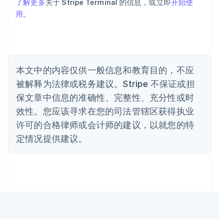
巴西
了解更多
关于 Stripe Terminal 的信息，或立即
开始使
Português
English
用
。
保加利亚
English
比利时
Nederlands
Français
Deutsch
English
波兰
本文中的内容仅供一般信息和教育目的，不应
English
丹麦
被解释为法律或税务建议。Stripe 不保证或担
English
保文章中信息的准确性、完整性、充分性或时
德国
效性。您应该寻求在您的司法管辖区获得执业
Deutsch
English
法国
许可的合格律师或会计师的建议，以就您的特
Français
English
定情况提供建议。
芬兰
English
Svenska
荷兰
Nederlands
English
加拿大
English
Français
捷克
English