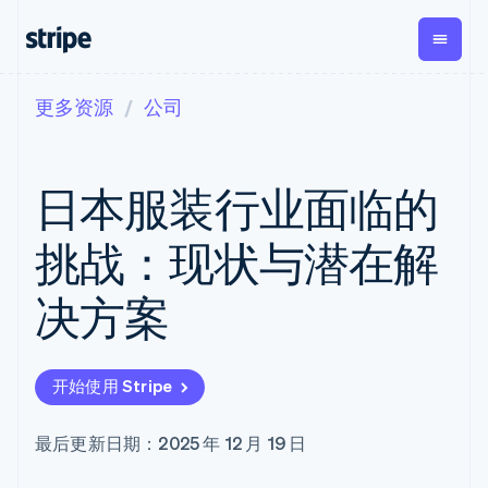
更多资源
公司
按企业阶段
文档
学习
支付
营收
资金管
平台
理
易市
大型企业
Stripe 文档
博客
Payments
Billing
初创企业
API 参考文档
客户案例
日本服装行业面临的
在线支付
经常性收入
Global
Conn
库与 SDK
指南
Managed
Metronome
Payouts
Stripe Apps
Payments
按用量计费
平台
挑战：现状与潜在解
备案商家解决
Subscriptions
向第三
按应用场景
方案
方打款
支持
订阅管理
Payment links
Crypto
决方案
指南
智能体商务
Invoicing
钱包、
加密货币
获取支持
无代码支付
一次性或定期
稳定币
电子商务
接受线上付款
托管支持方案
Checkout
账单
发行和
嵌入式金融
实施预置结账流程
专业服务
预构建支付界
Tax
发卡基
开始使用 Stripe
财务自动化
构建平台或交易市场
面
销售税和增值
础设施
全球化企业
管理订阅
Elements
税自动化
应用内支付
提供按用量计费
灵活的 UI 组件
Revenue
最后更新日期：2025 年 12 月 19 日
交易市场
发行稳定币支持的支付卡
Payment
Recognition
公司
资金管理
通过智能体配置和管理服
methods
会计自动化
平台
务