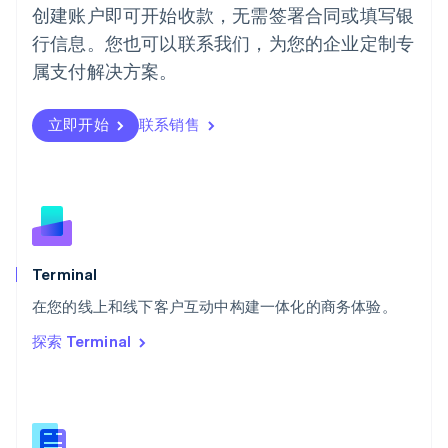
葡萄牙
创建账户即可开始收款，无需签署合同或填写银
Português
English
行信息。您也可以联系我们，为您的企业定制专
日本
日本語
English
属支付解决方案。
瑞典
Svenska
English
瑞士
立即开始
联系销售
Deutsch
Français
Italiano
English
塞浦路斯
English
斯洛伐克
English
斯洛文尼亚
English
Italiano
Terminal
泰国
ไทย
English
在您的线上和线下客户互动中构建一体化的商务体验。
希腊
探索 Terminal
English
西班牙
Español
English
新加坡
English
简体中文