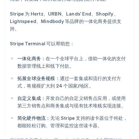
Stripe 为 Hertz、URBN、Lands' End、Shopify、
Lightspeed、Mindbody 等品牌的一体化商务提供支
持。
Stripe Terminal 可以帮助您：
一体化商务：
在一个全球平台上，借助一体化的支付
数据管理线上和线下付款。
阿联酋
拓展全球业务规模：
通过一套集成和流行的支付方
English
式，将规模扩大到 24 个国家/地区。
爱尔兰
English
自定义集成：
开发自己的自定义销售点应用，或使用
爱沙尼亚
第三方销售点和商务集成与现有技术堆栈实现连接。
English
奥地利
简化硬件物流：
无论 Stripe 支持的读卡器位于何处，
Deutsch
English
都能轻松订购、管理和监控这些读卡器。
澳大利亚
English