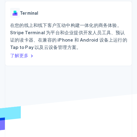
接入 125+ 种支
Stripe Sigma
产品路线图
SaaS
付方式
自定义报告
Sessions 年度大会
Terminal
Data Pipeline
Terminal
招聘
线下支付
数据同步
资讯中心
Authorization
资源
在您的线上和线下客户互动中构建一体化的商务体验。
Stripe Press
Boost
按行业
Stripe Terminal 为平台和企业提供开发人员工具、预认
支付成功率优
应用集成
证的读卡器、在兼容的 iPhone 和 Android 设备上运行的
化
AI 企业
代码示例
Link
Tap to Pay 以及云设备管理方案。
创作者经济
开发者博客
联系
加速结账
游戏
API 状态
了解更多
酒店、旅游与休闲
联系销售
保险
成为合作伙伴
媒体与娱乐
非营利组织
更多
专业服务
Product roadmap
公共部门
了解未来规划
零售
Radar
欺诈防范
Atlas
生态系统
初创企业注册
合作伙伴
Climate
Stripe App Marketplace
碳移除