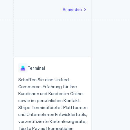
Anmelden
Ressourcen
Ecosystem
Kontakt
nd Marktplätze
Mehr
App-Integrationen
Partner
Sales-Team kontaktieren
Product roadmap
Code-Beispiele
Stripe App-Marktplatz
Partner werden
Ausblick
 Plattformen
Entwickler-Blog
 platforms
eit
API-Status
Radar
Betrugsprävention
eistungen
Terminal
Atlas
onen
virtuelle Karten
Start-up-Gründung
Schaffen Sie eine Unified-
Commerce-Erfahrung für Ihre
Climate
CO₂-Entnahme
Kundinnen und Kunden im Online-
sowie im persönlichen Kontakt.
Identity
Online-Identitätsprüfung
Stripe Terminal bietet Plattformen
und Unternehmen Entwicklertools,
vorzertifizierte Kartenlesegeräte,
Tap to Pay auf kompatiblen