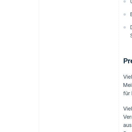
Pr
Vie
Mei
für
Vie
Ver
aus