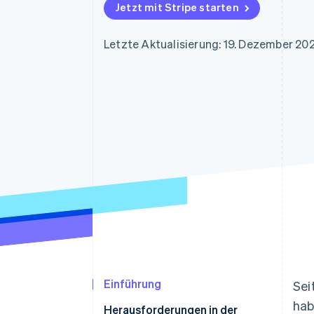
Optimierung der
Datensynchronisier
Jetzt mit Stripe starten
Autorisierungsraten
Link
Beschleunigter Bezahlvorgang
Letzte Aktualisierung: 19. Dezember 20
Financial Connections
Verbundene Finanzdaten
Einführung
Sei
hab
Herausforderungen in der