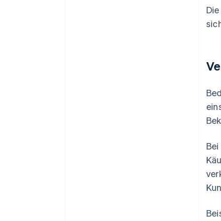
Die
sic
Ve
Bed
ein
Bek
Bei
Käu
ver
Kun
Bei