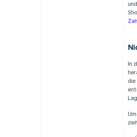
und
Sho
Zah
Ni
In 
her
die
ent
Lag
Um 
zie