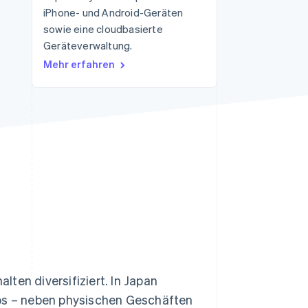
iPhone- und Android-Geräten
sowie eine cloudbasierte
Geräteverwaltung.
Stripe-Sessions 2026
Erfahren Sie, wie Stripe
Mehr erfahren
Lösungen für die
Wirtschaftsinfrastruktur
für KI aufbaut.
Jetzt ansehen
ten diversifiziert. In Japan
s – neben physischen Geschäften