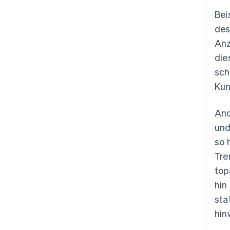
Bei
des
Anz
die
sch
Kun
And
und
so 
Tre
top
hin
sta
hin